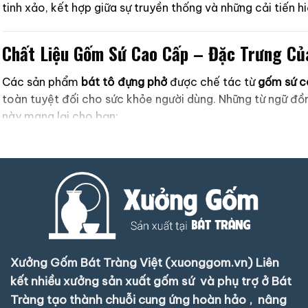
tinh xảo, kết hợp giữa sự truyền thống và những cải tiến h
Chất Liệu Gốm Sứ Cao Cấp – Đặc Trưng Củ
Các sản phẩm
bát tô đựng phở
được chế tác từ
gốm sứ c
toàn tuyệt đối cho sức khỏe người dùng. Những từ ngữ đồ
này mang lại cho bạn:
Độ bền vượt trội:
Với khả năng chịu nhiệt cao, những chiế
An toàn và chất lượng:
Sản xuất theo tiêu chuẩn nghiêm n
Vẻ đẹp trường tồn:
Lớp men bóng mịn và màu sắc tinh tế 
đáo, thể hiện cả
đặc tính thẩm mỹ
lẫn
chất lượng cao cấ
Thiết Kế Đa Dạng Và Tinh Xảo – Sự Đa Ch
Xưởng Gốm Bát Tràng Việt (xuonggom.vn) Liên
kết nhiều xưởng sản xuất gốm sứ và phụ trợ ở Bát
Không chỉ chú trọng đến chất liệu,
bát tô đựng phở
từ Bát
Tràng tạo thành chuỗi cung ứng hoàn hảo , nâng