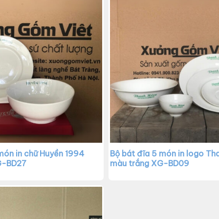
 món in chữ Huyền 1994
Bộ bát đĩa 5 món in logo Th
G-BD27
màu trắng XG-BD09