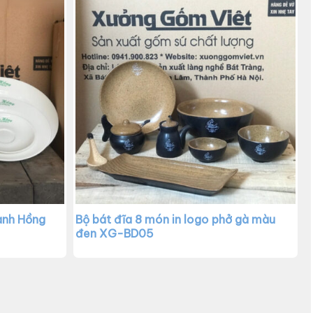
anh Hồng
Bộ bát đĩa 8 món in logo phở gà màu
đen XG-BD05