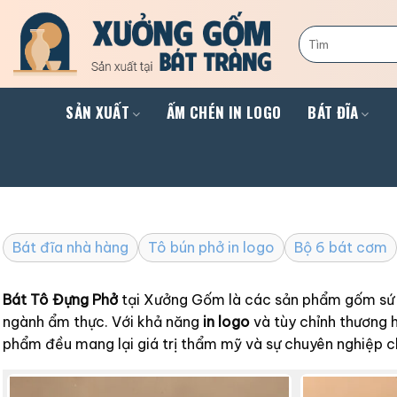
Skip
to
Tìm
kiếm:
content
SẢN XUẤT
ẤM CHÉN IN LOGO
BÁT ĐĨA
Bát đĩa nhà hàng
Tô bún phở in logo
Bộ 6 bát cơm
Bát Tô Đựng Phở
tại Xưởng Gốm là các sản phẩm gốm s
ngành ẩm thực. Với khả năng
in logo
và tùy chỉnh thương h
phẩm đều mang lại giá trị thẩm mỹ và sự chuyên nghiệp c