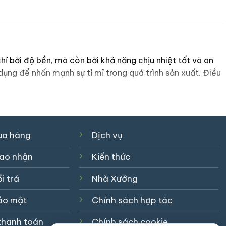
chỉ bởi độ bền, mà còn bởi khả năng chịu nhiệt tốt và an
ụng để nhấn mạnh sự tỉ mỉ trong quá trình sản xuất. Điều
hở, bún hay canh, mà không lo bị nứt vỡ hay hư hại.
vệ sức khỏe cho gia đình và thực khách.
ua hàng
Dịch vụ
nâu ấm áp – là minh chứng cho nghệ thuật làm gốm độc
iao nhận
Kiến thức
i trả
Nhà Xưởng
ảo mật
Chính sách hợp tác
t tinh xảo
:
thanh toán
Chính sách cookie