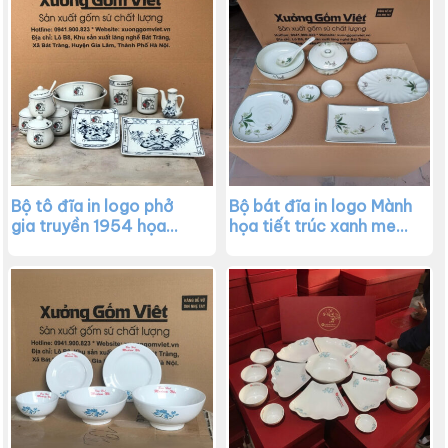
Bộ tô đĩa in logo phở
Bộ bát đĩa in logo Mành
gia truyền 1954 họa
họa tiết trúc xanh men
tiết hoa sen men đen
trắng XG-BD46
XG-BD47