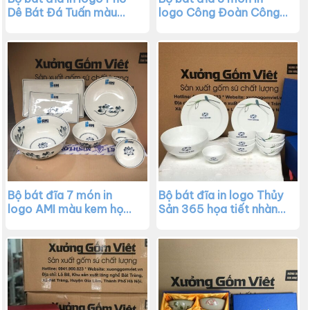
Dê Bát Đá Tuấn màu
logo Công Đoàn Công
trắng họa tiết sen đen
Ty ESPRINTA màu trắng
XG-BD39
XG-BD38
Bộ bát đĩa 7 món in
Bộ bát đĩa in logo Thủy
logo AMI màu kem họa
Sản 365 họa tiết nhành
tiết sen đen XG-BD37
trúc XG-BD35