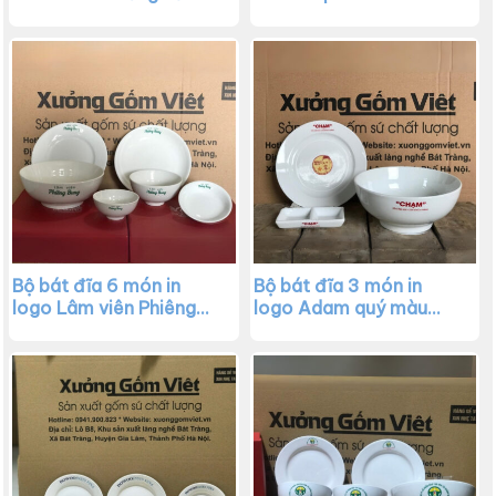
vàng kim XG-BD18
trắng XG-BD17
Bộ bát đĩa 6 món in
Bộ bát đĩa 3 món in
logo Lâm viên Phiêng
logo Adam quý màu
Bung màu trắng XG-
trắng XG-BD015
BD16