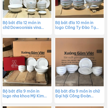
Bộ bát đĩa 12 món in
Bộ bát đĩa 10 món in
chữ Dowoonisis vina
logo Công Ty Đào Tạo
màu trắng họa tiết vẽ
Vận Tải tại Quảng Nam
tay XG-BD14
màu trắng XG-BD13
Bộ bát đĩa 9 món in
Bộ bát đĩa 9 món in chữ
logo nha khoa Mỹ Kim
Đại hội Công Đoàn
màu trắng XG-BD12
quận Sơn Trà màu trắng
XG-BD11