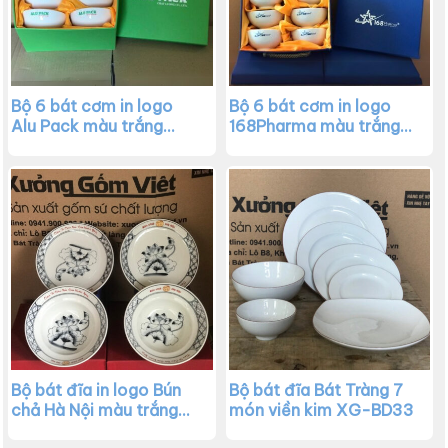
Bộ 6 bát cơm in logo
Bộ 6 bát cơm in logo
Alu Pack màu trắng
168Pharma màu trắng
XG-BC02
XG-BC01
Bộ bát đĩa in logo Bún
Bộ bát đĩa Bát Tràng 7
chả Hà Nội màu trắng
món viền kim XG-BD33
vẽ sen đen kẻ viền XG-