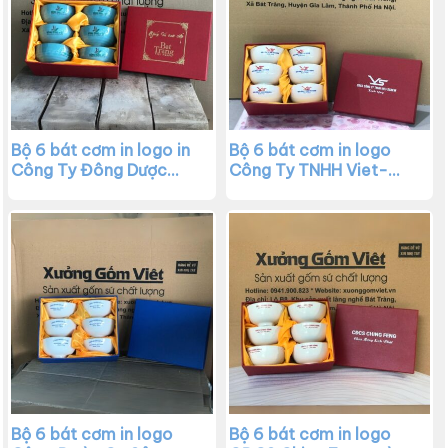
Bộ 6 bát cơm in logo in
Bộ 6 bát cơm in logo
Công Ty Đông Dược
Công Ty TNHH Viet-
Việt màu xanh ngọc vẽ
Scew màu trắng XG-
hoa đào trắng XG-
BC08
BC07
Bộ 6 bát cơm in logo
Bộ 6 bát cơm in logo