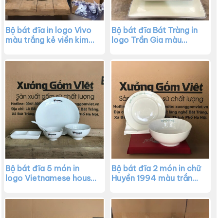
Bộ bát đĩa in logo Vivo
Bộ bát đĩa Bát Tràng in
màu trắng kẻ viền kim
logo Trần Gia màu
XG-BD30
trắng kẻ chỉ XG-BD29
Bộ bát đĩa 5 món in
Bộ bát đĩa 2 món in chữ
logo Vietnamese house
Huyền 1994 màu trắng
màu trắng XG-BD28
XG-BD27