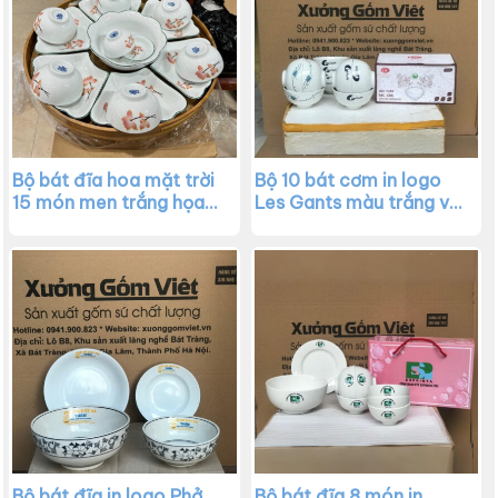
Bộ bát đĩa hoa mặt trời
Bộ 10 bát cơm in logo
15 món men trắng họa
Les Gants màu trắng vẽ
tiết sen hồng XG-BD41
họa tiết thủ công XG-
BD40
Bộ bát đĩa in logo Phở
Bộ bát đĩa 8 món in