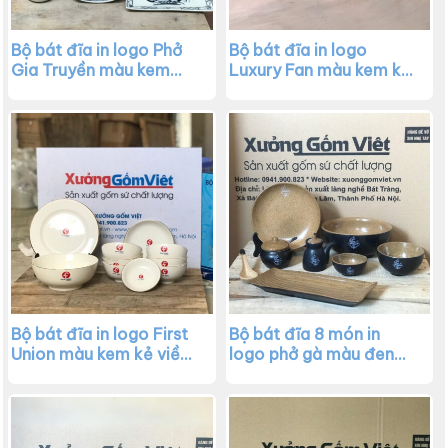
Bộ bát đĩa in logo Phở
Bộ bát đĩa in logo
Gia Truyền màu kem
Luxury Fan màu kem kẻ
họa tiết hoa sen đen
viền hoa mai đen XG-
XG-BD08
BD07
Bộ bát đĩa in logo First
Bộ bát đĩa 8 món in
Union màu kem kẻ viền
logo phở gà màu đen
XG-BD06
XG-BD05