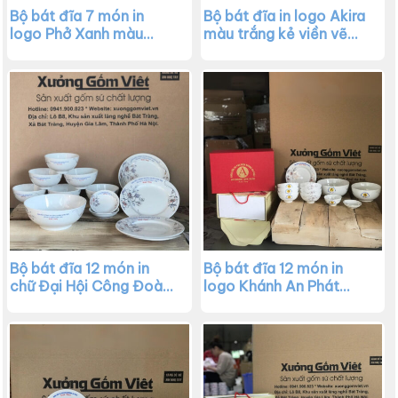
Bộ bát đĩa 7 món in
Bộ bát đĩa in logo Akira
logo Phở Xanh màu
màu trắng kẻ viền vẽ
trắng XG-BD24
chuồn chuồn XG-BD19
Bộ bát đĩa 12 món in
Bộ bát đĩa 12 món in
chữ Đại Hội Công Đoàn
logo Khánh An Phát
màu trắng vẽ hoa XG-
màu trắng vẽ hoa XG-
BD20
BD21