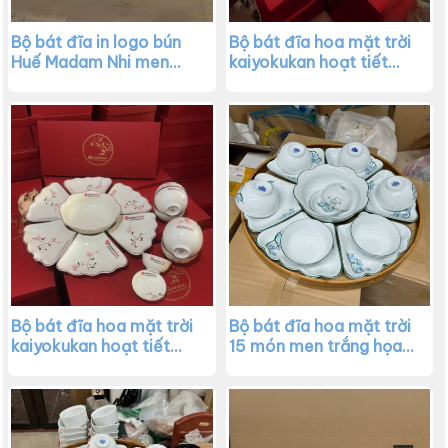
Bộ bát đĩa in logo bún
Bộ bát đĩa hoa mặt trời
Huế Madam Nhi men
kaiyokukan hoạt tiết
trắng họa tiết sen xanh
hoa sen xanh XG-BD44
XG-BD45
Bộ bát đĩa hoa mặt trời
Bộ bát đĩa hoa mặt trời
kaiyokukan hoạt tiết
15 món men trắng họa
hoa đào hồng XG-
tiết sen xanh XG-BD42
BD43