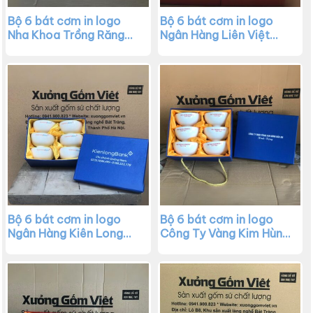
Bộ 6 bát cơm in logo
Bộ 6 bát cơm in logo
Nha Khoa Trồng Răng
Ngân Hàng Liên Việt
Sài Gòn màu trắng XG-
màu trắng XG-BC11
BC12
Bộ 6 bát cơm in logo
Bộ 6 bát cơm in logo
Ngân Hàng Kiên Long
Công Ty Vàng Kim Hùng
màu trắng XG-BC10
Bảo An màu trắng XG-
BC09