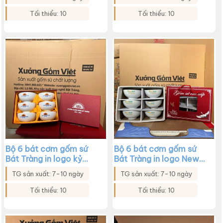
Công đoàn Công ty
Miền Bắc màu trắng
TNHH Yotsugi Việt Nam
XG-BC26
Tối thiểu: 10
Tối thiểu: 10
màu trắng họa tiết hoa
sen xanh XG-BC27
Bộ 6 bát cơm gốm sứ
Bộ 6 bát cơm gốm sứ
Bát Tràng in logo kỷ
Bát Tràng in logo New
niệm 10 năm thành lập
Farm màu trắng XG-
TG sản xuất: 7-10 ngày
TG sản xuất: 7-10 ngày
trường màu trắng XG-
BC24
BC25
Tối thiểu: 10
Tối thiểu: 10