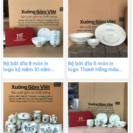
Bộ bát đĩa 8 món in
Bộ bát đĩa 5 món in
logo kỷ niệm 10 năm
logo Thanh Hồng màu
thành lập công ty Bel
trắng XG-BD09
gà màu trắng XG-BD10