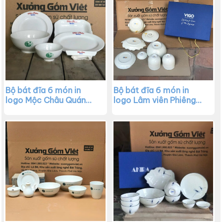
Bộ bát đĩa 6 món in
Bộ bát đĩa 6 món in
logo Mộc Châu Quán
logo Lâm viên Phiêng
màu trắng XG-BD26
Bung màu trắng XG-
BD16