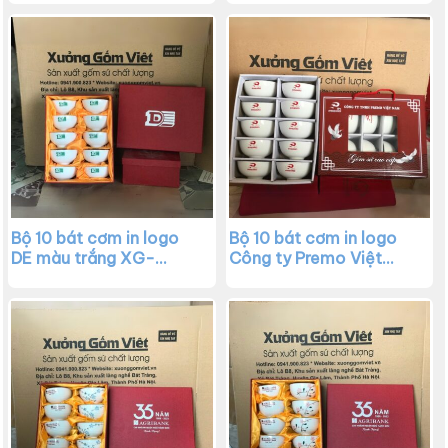
XG-BC22
Bộ 10 bát cơm in logo
Bộ 10 bát cơm in logo
DE màu trắng XG-
Công ty Premo Việt
BC20
Nam màu trắng XG-
BC19