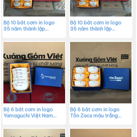
Bộ 10 bát cơm in logo
Bộ 10 bát cơm in logo
35 năm thành lập
35 năm thành lập
Agribank màu trắng vẽ
Agribank màu trắng vẽ
hoa đào xanh XG-BC18
hoa đào hồng XG-BC17
Bộ 6 bát cơm in logo
Bộ 6 bát cơm in logo
Yamaguchi Việt Nam
Tôn Zacs màu trắng
màu trắng XG-BC16
XG-BC15