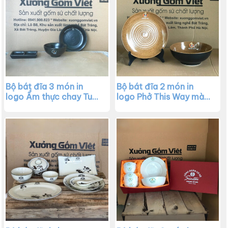
Bộ bát đĩa 3 món in
Bộ bát đĩa 2 món in
logo Ẩm thực chay Tuệ
logo Phở This Way màu
màu đen XG-BD04
đen XG-BD03