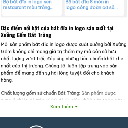
Bộ bát đĩa in logo sen
Bộ bát đĩa 8 món in
restaurant màu trắng
logo công đoàn cơ sở
họa tiết hoa sen men
Sintai màu trắng XG-
đen XG-BD02
BD01
Đặc điểm nổi bật của bát đĩa in logo sản xuất tại
Xưởng Gốm Bát Tràng
Mỗi sản phẩm bát đĩa in logo được xuất xưởng bởi Xưởng
Gốm không chỉ mang giá trị thẩm mỹ mà còn sở hữu
chất lượng vượt trội, đáp ứng những tiêu chuẩn khắt khe
nhất của thị trường. Chúng tôi luôn tập trung vào sản
phẩm để mang đến sự hài lòng tuyệt đối cho khách
hàng.
Chất lượng gốm sứ chuẩn Bát Tràng:
Sản phẩm được
nung ở nhiệt độ trên 1200 độ C, giúp khử hoàn toàn các
Xem thêm
tạp chất kim loại nặng như chì, cadium, đảm bảo xương
gốm cứng chắc, bền bỉ.
An toàn tuyệt đối cho sức khỏe:
Bề mặt men bóng, mịn,