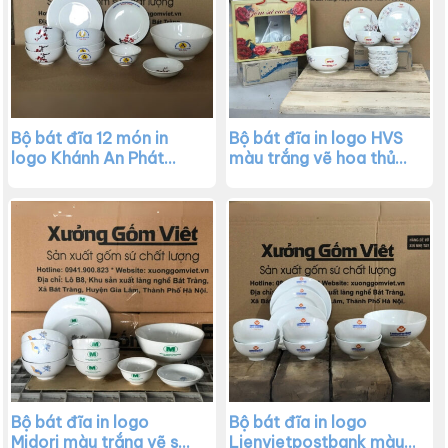
Bộ bát đĩa 12 món in
Bộ bát đĩa in logo HVS
logo Khánh An Phát
màu trắng vẽ hoa thủ
màu trắng vẽ hoa đào
công XG-BD23
XG-BD22
Bộ bát đĩa in logo
Bộ bát đĩa in logo
Midori màu trắng vẽ sen
Lienvietpostbank màu