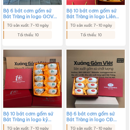
Bộ 6 bát cơm gốm sứ
Bộ 10 bát cơm gốm sứ
Bát Tràng in logo GOVI
Bát Tràng in logo Liên
men kem họa tiết hoa
đoàn lao động huyện
TG sản xuất: 7-10 ngày
TG sản xuất: 7-10 ngày
sen xanh XG-BC29
Bù Đăng màu trắng
XG-BC28
Tối thiểu: 10
Tối thiểu: 10
Bộ 10 bát cơm gốm sứ
Bộ 6 bát cơm gốm sứ
Bát Tràng in logo kỷ
Bát Tràng in logo CĐ
niệm 10 năm thành lập
Công ty CPTP Richy
TG sản xuất: 7-10 ngày
TG sản xuất: 7-10 ngày