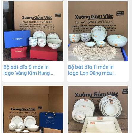
BD34
Bộ bát đĩa 9 món in
Bộ bát đĩa 11 món in
logo Vàng Kim Hưng
logo Lan Dũng màu
Bảo An màu trắng kẻ
trắng kẻ viền vẽ hoa
viền vẽ hoa đào xanh
đào cam XG-BD31
XG-BD32