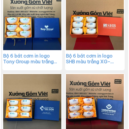
Bộ 6 bát cơm in logo
Bộ 6 bát cơm in logo
Tony Group màu trắng
SHB màu trắng XG-
XG-BC14
BC13