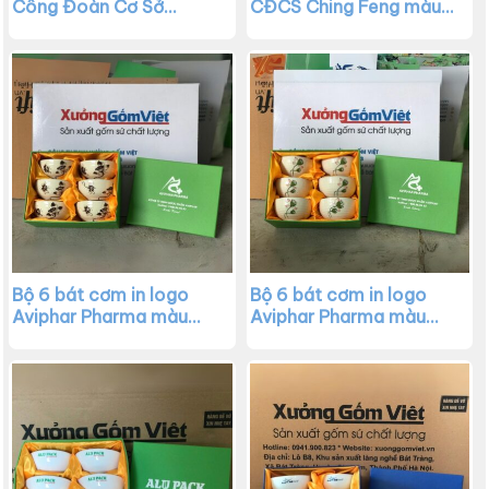
Công Đoàn Cơ Sở
CĐCS Ching Feng màu
Broadpeak Sóc Trăng
trắng XG-BC05
màu trắng XG-BC06
Bộ 6 bát cơm in logo
Bộ 6 bát cơm in logo
Aviphar Pharma màu
Aviphar Pharma màu
trắng kem vẽ sen đen
trắng kem vẽ búp sen
XG-BC04
XG-BC03