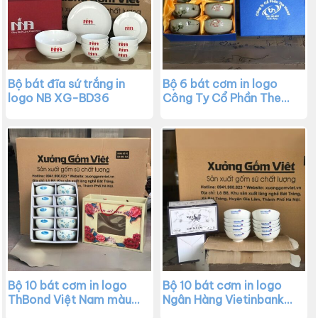
Bộ bát đĩa sứ trắng in
Bộ 6 bát cơm in logo
logo NB XG-BD36
Công Ty Cổ Phần The
Heart họa tiết chuồn
chuồn trúc XG-BC23
Bộ 10 bát cơm in logo
Bộ 10 bát cơm in logo
ThBond Việt Nam màu
Ngân Hàng Vietinbank
trắng vẽ hoa đào xanh
màu trắng XG-BC21