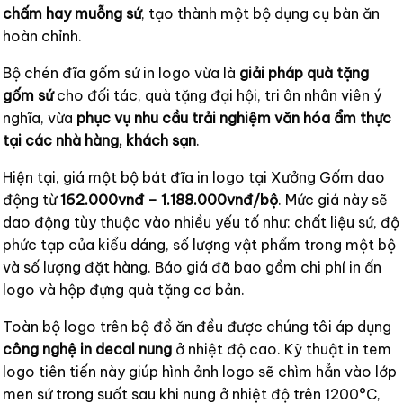
chấm hay muỗng sứ
, tạo thành một bộ dụng cụ bàn ăn
hoàn chỉnh.
Bộ chén đĩa gốm sứ in logo vừa là
giải pháp quà tặng
gốm sứ
cho đối tác, quà tặng đại hội, tri ân nhân viên ý
nghĩa, vừa
phục vụ nhu cầu trải nghiệm văn hóa ẩm thực
tại các nhà hàng, khách sạn
.
Hiện tại, giá một bộ bát đĩa in logo tại Xưởng Gốm dao
động từ
162.000vnđ – 1.188.000vnđ/bộ
. Mức giá này sẽ
dao động tùy thuộc vào nhiều yếu tố như: chất liệu sứ, độ
phức tạp của kiểu dáng, số lượng vật phẩm trong một bộ
và số lượng đặt hàng. Báo giá đã bao gồm chi phí in ấn
logo và hộp đựng quà tặng cơ bản.
Toàn bộ logo trên bộ đồ ăn đều được chúng tôi áp dụng
công nghệ in decal nung
ở nhiệt độ cao. Kỹ thuật in tem
logo tiên tiến này giúp hình ảnh logo sẽ chìm hẳn vào lớp
men sứ trong suốt sau khi nung ở nhiệt độ trên 1200°C,