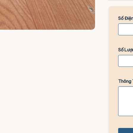
Số Điện
Số Lượ
Thông 