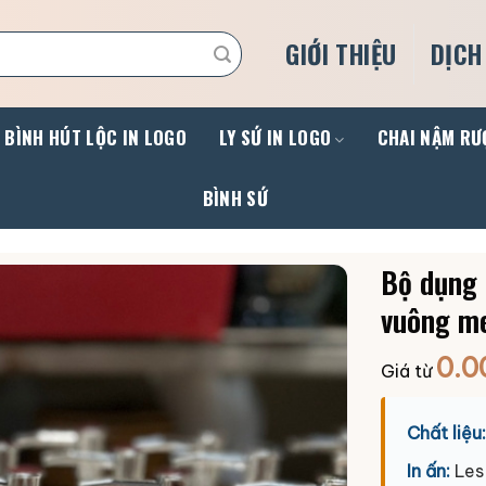
GIỚI THIỆU
DỊCH
BÌNH HÚT LỘC IN LOGO
LY SỨ IN LOGO
CHAI NẬM RƯ
BÌNH SỨ
Bộ dụng 
vuông m
0.0
Giá từ
Chất liệu:
In ấn:
Les