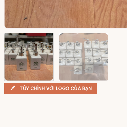
TÙY CHỈNH VỚI LOGO CỦA BẠN