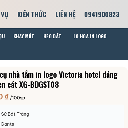
 VỤ
KIẾN THỨC
LIÊN HỆ
0941900823
ỢU
KHAY MỨT
HEO ĐẤT
LỌ HOA IN LOGO
cụ nhà tắm in logo Victoria hotel dáng
en cát XG-BDGST08
0
₫
/100sp
Sứ Bát Tràng
 Gants