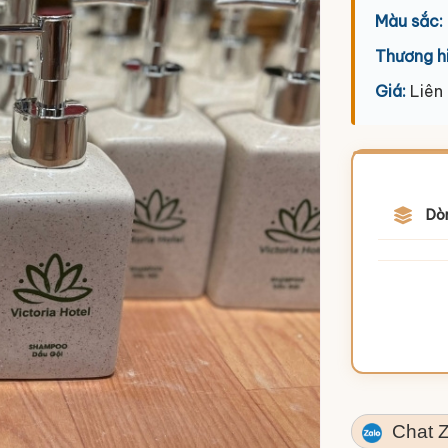
Màu sắc:
Thương h
Giá:
Liên
Dò
Chat Z