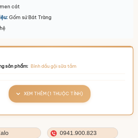
men cát
iệu:
Gốm sứ Bát Tràng
 hệ
ng sản phẩm:
Bình dầu gội sữa tắm
XEM THÊM (1 THUỘC TÍNH)
alo
0941.900.823