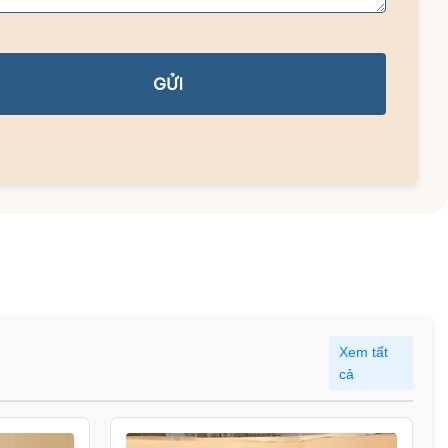
GỬI
Xem tất
cả