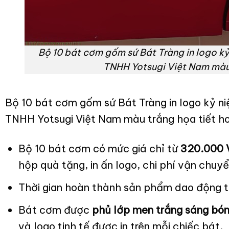
Bộ 10 bát cơm gốm sứ Bát Tràng in logo k
TNHH Yotsugi Việt Nam màu 
Bộ 10 bát cơm gốm sứ Bát Tràng in logo kỷ n
TNHH Yotsugi Việt Nam màu trắng họa tiết ho
Bộ 10 bát cơm có mức giá chỉ từ
320.000
hộp quà tặng, in ấn logo, chi phí vận chuy
Thời gian hoàn thành sản phẩm dao động 
Bát cơm được
phủ lớp men trắng sáng bó
và logo tinh tế được in trên mỗi chiếc bát.