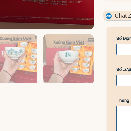
Chat Z
Số Điện
Số Lượ
Thông 