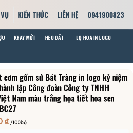
 VỤ
KIẾN THỨC
LIÊN HỆ
0941900823
ỢU
KHAY MỨT
HEO ĐẤT
LỌ HOA IN LOGO
t cơm gốm sứ Bát Tràng in logo kỷ niệm
hành lập Công đoàn Công ty TNHH
Việt Nam màu trắng họa tiết hoa sen
-BC27
0
₫
/100bộ