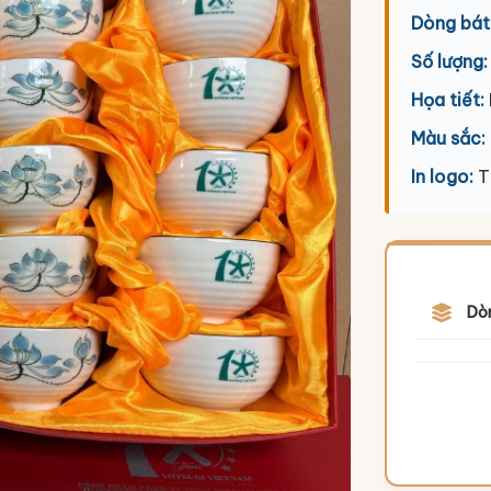
Dòng bát
Số lượng:
Họa tiết:
Màu sắc:
In logo:
T
Dò