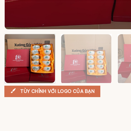
TÙY CHỈNH VỚI LOGO CỦA BẠN