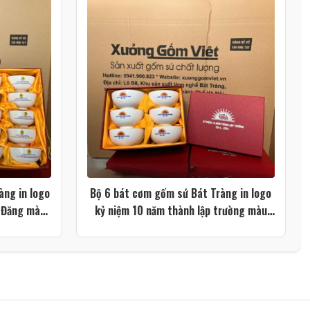
àng in logo
Bộ 6 bát cơm gốm sứ Bát Tràng in logo
ù Đăng màu
kỷ niệm 10 năm thành lập trường màu
trắng XG-BC25