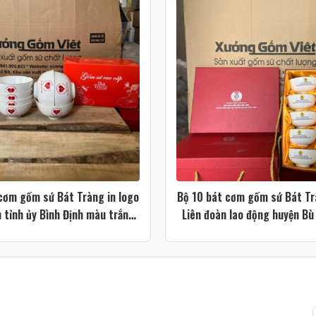
cơm gốm sứ Bát Tràng in logo
Bộ 10 bát cơm gốm sứ Bát Tr
 tỉnh ủy Bình Định màu trắng
Liên đoàn lao động huyện B
XG-BC30
trắng XG-BC28