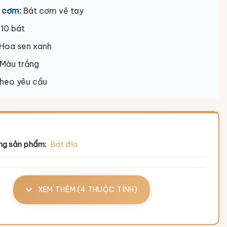
 cơm:
Bát cơm vẽ tay
10 bát
Hoa sen xanh
Màu trắng
heo yêu cầu
ng sản phẩm:
Bát đĩa
XEM THÊM (4 THUỘC TÍNH)