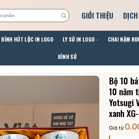
GIỚI THIỆU
DỊCH
BÌNH HÚT LỘC IN LOGO
LY SỨ IN LOGO
CHAI NẬM RƯ
BÌNH SỨ
Bộ 10 bá
10 năm t
Yotsugi 
xanh XG
0.0
Giá từ