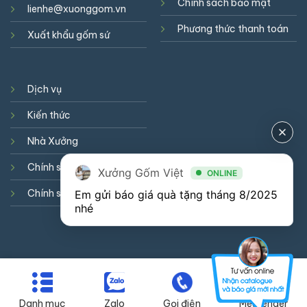
Chính sách bảo mật
lienhe@xuonggom.vn
Phương thức thanh toán
Xuất khẩu gốm sứ
Dịch vụ
Kiến thức
Nhà Xưởng
Chính sách hợp tác
Xưởng Gốm Việt
ONLINE
Chính sách cookie
Em gửi báo giá quà tặng tháng 8/2025 
nhé
GIỚI THIỆU
DỊCH VỤ
KIẾN THỨC
LIÊN HỆ
0941900823
Danh mục
Zalo
Gọi điện
Messenger