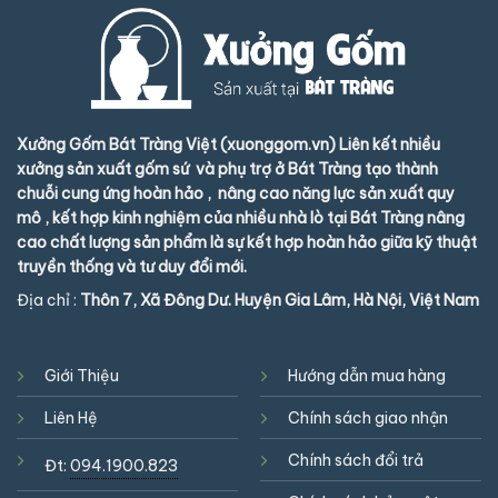
Xưởng Gốm Bát Tràng Việt (xuonggom.vn) Liên kết nhiều
xưởng sản xuất gốm sứ và phụ trợ ở Bát Tràng tạo thành
chuỗi cung ứng hoàn hảo , nâng cao năng lực sản xuất quy
mô , kết hợp kinh nghiệm của nhiều nhà lò tại Bát Tràng nâng
cao chất lượng sản phẩm là sự kết hợp hoàn hảo giữa kỹ thuật
truyền thống và tư duy đổi mới.
Địa chỉ :
Thôn 7, Xã Đông Dư. Huyện Gia Lâm, Hà Nội, Việt Nam
Giới Thiệu
Hướng dẫn mua hàng
Liên Hệ
Chính sách giao nhận
Chính sách đổi trả
Đt:
094.1900.823