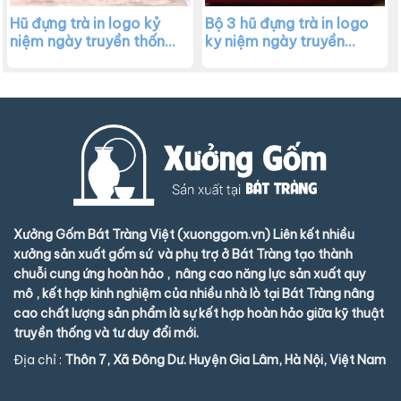
Hũ đựng trà in logo kỷ
Bộ 3 hũ đựng trà in logo
niệm ngày truyền thống
ky niệm ngày truyền
ngành kiểm tra dáng trụ
thống ngành kiểm tra
cao men xanh XG –
dáng men xanh dương
HDT02
XG – HDT01
Xưởng Gốm Bát Tràng Việt (xuonggom.vn) Liên kết nhiều
xưởng sản xuất gốm sứ và phụ trợ ở Bát Tràng tạo thành
chuỗi cung ứng hoàn hảo , nâng cao năng lực sản xuất quy
mô , kết hợp kinh nghiệm của nhiều nhà lò tại Bát Tràng nâng
cao chất lượng sản phẩm là sự kết hợp hoàn hảo giữa kỹ thuật
truyền thống và tư duy đổi mới.
Địa chỉ :
Thôn 7, Xã Đông Dư. Huyện Gia Lâm, Hà Nội, Việt Nam