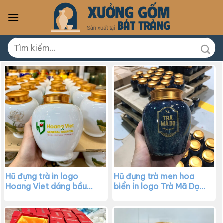
Skip
to
content
Tìm
kiếm:
Hũ đựng trà in logo
Hũ đựng trà men hoa
Hoang Viet dáng bầu
biển in logo Trà Mã Dọ
màu trắng họa tiết hoa
dáng bầu XG-HDT05
sen XG-HDT06