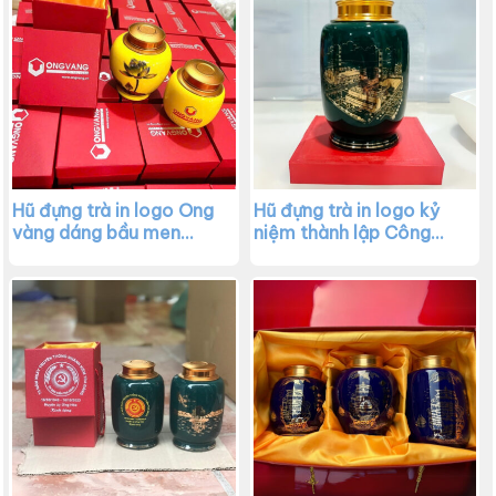
Hũ đựng trà in logo Ong
Hũ đựng trà in logo kỷ
vàng dáng bầu men
niệm thành lập Công
vàng họa tiết hoa sen
Đoàn công ty dáng trụ
vẽ vàng kim XG –
cao men xanh lá XG –
HDT04
HDT03