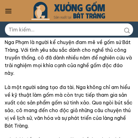
Skip
to
content
Tìm
kiếm:
Nga Phạm là người kể chuyện đam mê về gốm sứ Bát
Tràng. Với tình yêu sâu sắc dành cho nghề thủ công
truyền thống, cô đã dành nhiều năm để nghiên cứu và
trải nghiệm mọi khía cạnh của nghề gốm độc đáo
này.
Là một người sáng tạo đa tài, Nga không chỉ am hiểu
về kỹ thuật làm gốm mà còn trực tiếp tham gia sản
xuất các sản phẩm gốm sứ tinh xảo. Qua ngòi bút sắc
sảo, cô mang đến cho độc giả những câu chuyện thú
vị về lịch sử, văn hóa và sự phát triển của làng nghề
Bát Tràng.