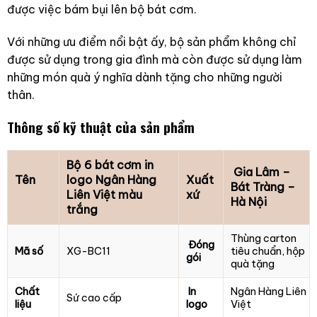
được việc bám bụi lên bộ bát cơm.
Với những ưu điểm nổi bật ấy, bộ sản phẩm không chỉ
được sử dụng trong gia đình mà còn được sử dụng làm
những món quà ý nghĩa dành tặng cho những người
thân.
Thông số kỹ thuật của sản phẩm
Bộ 6 bát cơm in
Gia Lâm –
Tên
logo Ngân Hàng
Xuất
Bát Tràng –
Liên Việt màu
xứ
Hà Nội
trắng
Thùng carton
Đóng
Mã số
XG-BC11
tiêu chuẩn, hộp
gói
quà tặng
Chất
In
Ngân Hàng Liên
Sứ cao cấp
liệu
logo
Việt