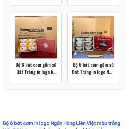
GOVI men kem họa
Công ty CPTP Richy
tiết hoa sen xanh XG-
Miền Bắc màu trắng
BC29
XG-BC26
Bộ 6 bát cơm gốm sứ
Bộ 6 bát cơm gốm sứ
Bát Tràng in logo kỷ
Bát Tràng in logo New
niệm 10 năm thành
Farm màu trắng XG-
lập trường màu trắng
BC24
XG-BC25
Bộ 6 bát cơm in logo Ngân Hàng Liên Việt màu trắng