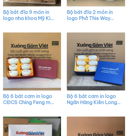
Bộ bát đĩa 9 món in
Bộ bát đĩa 2 món in
logo nha khoa Mỹ Kim
logo Phở This Way
màu trắng XG-BD12
màu đen XG-BD03
Bộ 6 bát cơm in logo
Bộ 6 bát cơm in logo
CĐCS Ching Feng màu
Ngân Hàng Kiên Long
trắng XG-BC05
màu trắng XG-BC10