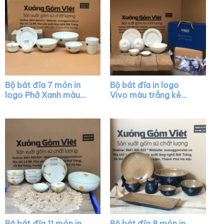
Bộ bát đĩa 7 món in
Bộ bát đĩa in logo
logo Phở Xanh màu
Vivo màu trắng kẻ
trắng XG-BD24
viền kim XG-BD30
Bộ bát đĩa 11 món in
Bộ bát đĩa 8 món in