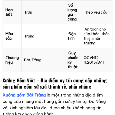
Số
Họa
lượng
Trơn
Theo yêu cầu
tiết
gia
công
An toàn cho
Màu
Đặc
sức khỏe, thân
Trắng
sắc
tính
thiện môi
trường
Quy
Thương
chuẩn
QCVN12-
Bát Tràng
hiệu
kỹ
4:2015/BYT
thuật
Xưởng Gốm Việt – Địa điểm uy tín cung cấp những
sản phẩm gốm sứ giá thành rẻ, phải chăng
Xưởng gốm Bát Tràng
là một trong những địa điểm
cung cấp những mặt hàng gốm sứ uy tín tại Đà Nẵng
với kinh nghiệm lâu đời, được nhiều khách hàng tin
tưởng lựa chọn đồng hành.