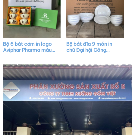
Bộ 6 bát cơm in logo
Bộ bát đĩa 9 món in
Aviphar Pharma màu
chữ Đại hội Công
trắng kem vẽ sen đen
Đoàn quận Sơn Trà
XG-BC04
màu trắng XG-BD11