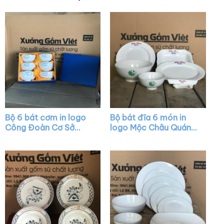
Bộ 6 bát cơm in logo
Bộ bát đĩa 6 món in
Công Đoàn Cơ Sở
logo Mộc Châu Quán
Broadpeak Sóc Trăng
màu trắng XG-BD26
màu trắng XG-BC06