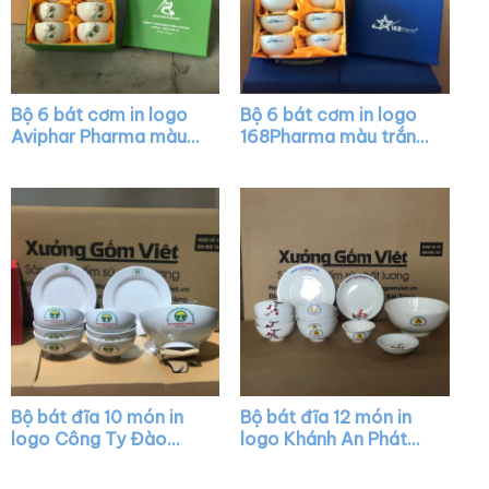
Bộ 6 bát cơm in logo
Bộ 6 bát cơm in logo
Aviphar Pharma màu
168Pharma màu trắng
trắng kem vẽ búp sen
XG-BC01
XG-BC03
Bộ bát đĩa 10 món in
Bộ bát đĩa 12 món in
logo Công Ty Đào
logo Khánh An Phát
Tạo Vận Tải tại Quảng
màu trắng vẽ hoa đào
Nam màu trắng XG-
XG-BD22