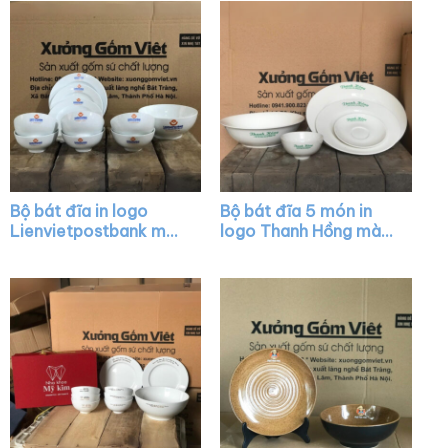
BD13
Bộ bát đĩa in logo
Bộ bát đĩa 5 món in
Lienvietpostbank màu
logo Thanh Hồng màu
trắng XG-BD17
trắng XG-BD09