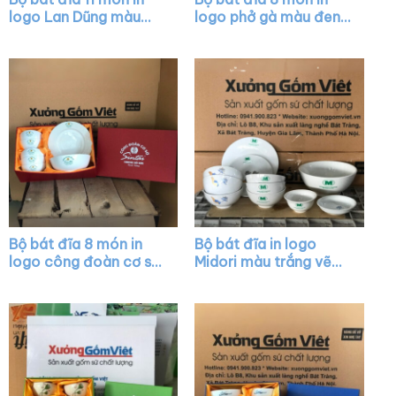
logo Lan Dũng màu
logo phở gà màu đen
trắng kẻ viền vẽ hoa
XG-BD05
đào cam XG-BD31
Bộ bát đĩa 8 món in
Bộ bát đĩa in logo
logo công đoàn cơ sở
Midori màu trắng vẽ
Sintai màu trắng XG-
sen vàng kim XG-
BD01
BD18