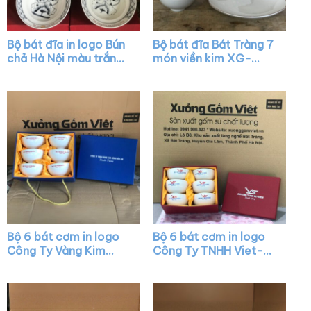
Bộ bát đĩa in logo Bún
Bộ bát đĩa Bát Tràng 7
chả Hà Nội màu trắng
món viền kim XG-
vẽ sen đen kẻ viền
BD33
XG-BD34
Bộ 6 bát cơm in logo
Bộ 6 bát cơm in logo
Công Ty Vàng Kim
Công Ty TNHH Viet-
Hùng Bảo An màu
Scew màu trắng XG-
trắng XG-BC09
BC08