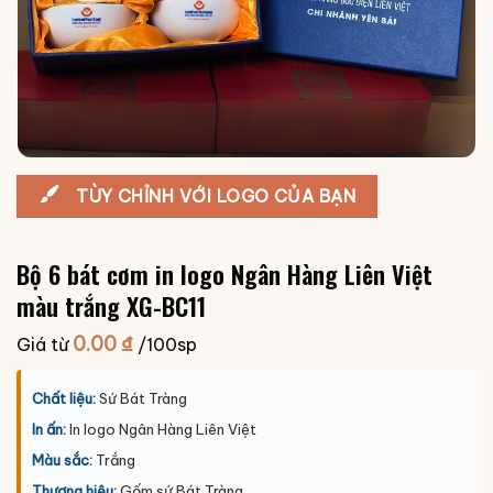
TÙY CHỈNH VỚI LOGO CỦA BẠN
Bộ 6 bát cơm in logo Ngân Hàng Liên Việt
màu trắng XG-BC11
0.00
₫
Giá từ
/100sp
Chất liệu:
Sứ Bát Tràng
In ấn:
In logo Ngân Hàng Liên Việt
Màu sắc:
Trắng
Thương hiệu:
Gốm sứ Bát Tràng