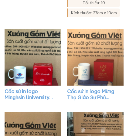
Tối thiểu: 10
Kích thước: 27cm x 10cm
Cốc sứ in logo
Cốc sứ in logo Mừng
Minghsin University
Thọ Giáo Sư Phủ
dáng trụ cao có quai
Thượng dáng trụ cao
C màu trắng XG-
có quai C màu trắng
LS86
XG-LS87