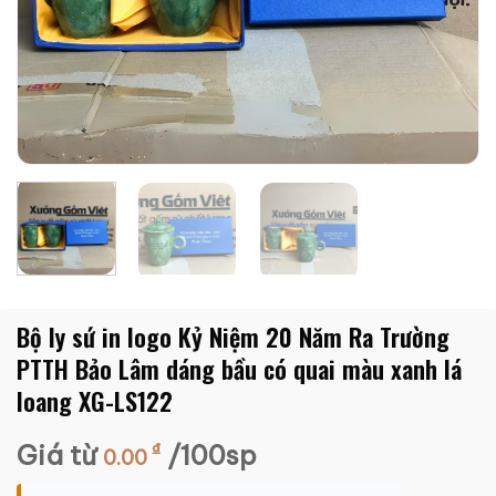
Bộ ly sứ in logo Kỷ Niệm 20 Năm Ra Trường
PTTH Bảo Lâm dáng bầu có quai màu xanh lá
loang XG-LS122
Giá từ
₫
/100sp
0.00