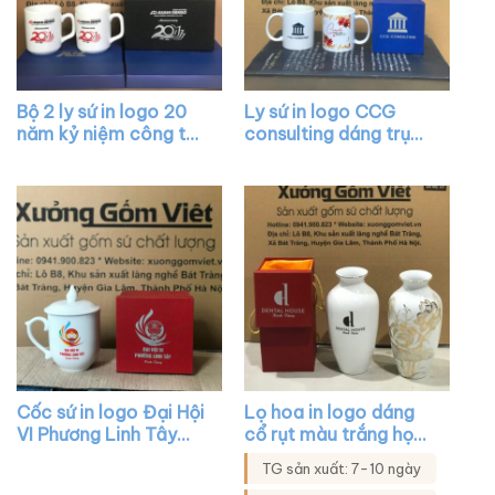
Bộ 2 ly sứ in logo 20
Ly sứ in logo CCG
năm kỷ niệm công ty
consulting dáng trụ
ASAHI DENSO dáng
cao quai chữ C màu
trụ cao quai vuông
trắng XG-LS94
màu trắng XG-LS79
Cốc sứ in logo Đại Hội
Lọ hoa in logo dáng
VI Phương Linh Tây
cổ rụt màu trắng họa
bầu có nắp quai n tim
tiết hoa sen vẽ vàng
TG sản xuất: 7-10 ngày
màu trắng XG-LS84
XG-LH42