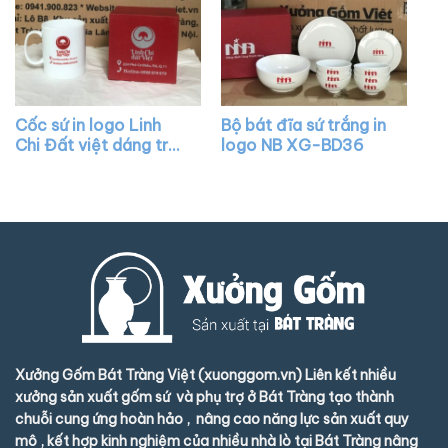
Cốc sứ in logo Linh
Bộ bát đĩa sứ trắng in
Chi Đất việt dáng trụ
logo NB XG-BD36
cao có quai chữ C
màu trắng XG-LS85
Xưởng Gốm Bát Tràng Việt (xuonggom.vn) Liên kết nhiều
xưởng sản xuất gốm sứ và phụ trợ ở Bát Tràng tạo thành
chuỗi cung ứng hoàn hảo , nâng cao năng lực sản xuất quy
mô , kết hợp kinh nghiệm của nhiều nhà lò tại Bát Tràng nâng