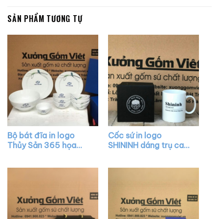
SẢN PHẨM TƯƠNG TỰ
Bộ bát đĩa in logo
Cốc sứ in logo
Thủy Sản 365 họa
SHININH dáng trụ cao
tiết nhành trúc XG-
có quai C màu trắng
BD35
XG-LS144