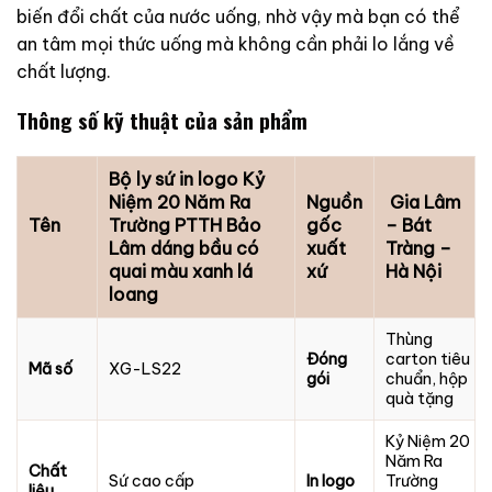
biến đổi chất của nước uống, nhờ vậy mà bạn có thể
an tâm mọi thức uống mà không cần phải lo lắng về
chất lượng.
Thông số kỹ thuật của sản phẩm
Bộ ly sứ in logo Kỷ
Niệm 20 Năm Ra
Nguồn
Gia Lâm
Tên
Trường PTTH Bảo
gốc
– Bát
Lâm dáng bầu có
xuất
Tràng –
quai màu xanh lá
xứ
Hà Nội
loang
Thùng
Đóng
carton tiêu
Mã số
XG-LS22
gói
chuẩn, hộp
quà tặng
Kỷ Niệm 20
Năm Ra
Chất
Sứ cao cấp
In logo
Trường
liệu