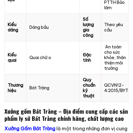
PTTH Bảo
lâm
Số
Kiểu
lượng
Theo yêu
Dáng bầu
dáng
gia
cầu
công
An toàn
cho sức
Kiểu
Đặc
Quai chữ o
khỏe, thân
quai
tính
thiện môi
trường
Quy
Thương
chuẩn
QCVN12-
Bát Tràng
hiệu
kỹ
4:2015/BYT
thuật
Xưởng gốm Bát Tràng – Địa điểm cung cấp các sản
phẩm ly sứ Bát Tràng chính hãng, chất lượng cao
Xưởng Gốm Bát Tràng
là một trong những đơn vị cung