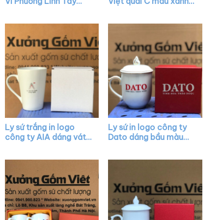
VI Phương Linh Tây
Việt quai C màu xanh
bầu có nắp quai n tim
dương XG-LS30
màu trắng XG-LS84
Ly sứ trắng in logo
Ly sứ in logo công ty
công ty AIA dáng vát
Dato dáng bầu màu
có quai làm quà tặng
trắng có nắp chóp lửa
XG-LS05
viền kim XG-LS24