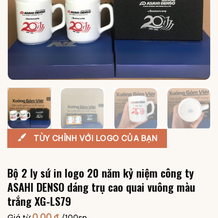
TÙY CHỈNH VỚI LOGO CỦA BẠN
Bộ 2 ly sứ in logo 20 năm kỷ niệm công ty
ASAHI DENSO dáng trụ cao quai vuông màu
trắng XG-LS79
0.00
₫
Giá từ
/100sp