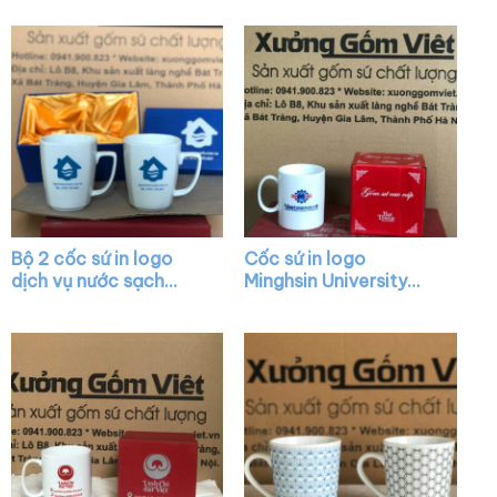
quai C XG-LS22
Bộ 2 cốc sứ in logo
Cốc sứ in logo
dịch vụ nước sạch
Minghsin University
dáng thóp màu trắng
dáng trụ cao có quai
quai vuông XG-LS14
C màu trắng XG-LS86