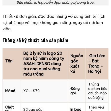
Sản phẩm in logo bền đẹp, không bị bong tróc.
Thiết kế đơn giản, độc đáo nhưng vô cùng tinh tế, lịch
sự, phù hợp với mọi không gian sống, ngay cả nơi làm
việc.
Thông số kỹ thuật của sản phẩm
Bộ 2 ly sứ in logo 20
Nguồn
Gia Lâm
năm kỷ niệm công ty
Tên
gốc
– Bát
ASAHI DENSO dáng
xuất
Tràng –
trụ cao quai vuông
xứ
Hà Nội
màu trắng
Thùng
Đóng
carton tiêu
Mã số
XG-LS79
gói
chuẩn, hộp
quà tặng
Chất
Theo yêu
Sứ cao cấp
In logo