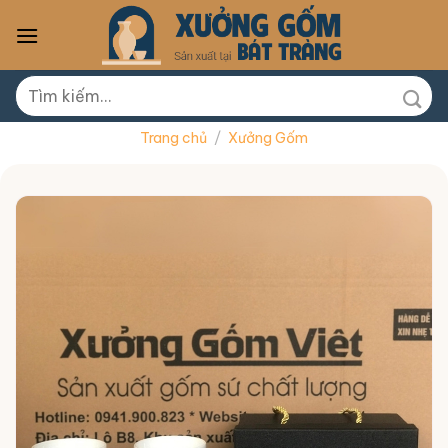
Skip
to
content
Tìm
kiếm:
Trang chủ
/
Xưởng Gốm