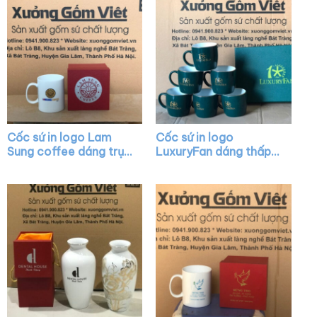
Cốc sứ in logo Lam
Cốc sứ in logo
Sung coffee dáng trụ
LuxuryFan dáng thấp
cao màu trắng quai C
quai C màu xanh lá vẽ
XG-LS15
vàng XG-LS29