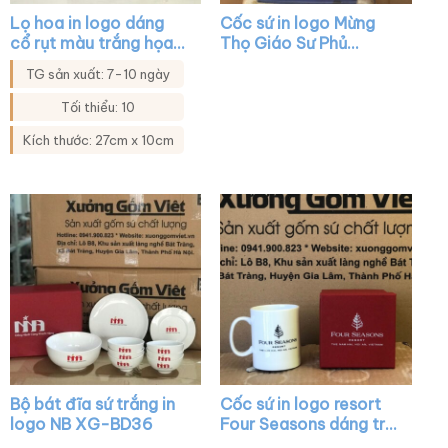
Lọ hoa in logo dáng
Cốc sứ in logo Mừng
cổ rụt màu trắng họa
Thọ Giáo Sư Phủ
tiết hoa sen vẽ vàng
Thượng dáng trụ cao
TG sản xuất: 7-10 ngày
XG-LH42
có quai C màu trắng
XG-LS87
Tối thiểu: 10
Kích thước: 27cm x 10cm
Bộ bát đĩa sứ trắng in
Cốc sứ in logo resort
logo NB XG-BD36
Four Seasons dáng trụ
cao màu trắng có