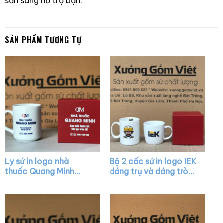
sẳn sàng hỗ trợ bạn.
SẢN PHẨM TƯƠNG TỰ
Ly sứ in logo nhà
Bộ 2 cốc sứ in logo IEK
thuốc Quang Minh
dáng trụ và dáng tròn
dáng trụ cao màu
lùn màu trắng có quai
trắng có quai C XG-
XG-LS21
LS13