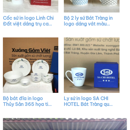
Cốc sứ in logo Linh Chi
Bộ 2 ly sứ Bát Tràng in
Đất việt dáng trụ cao
logo dáng vát màu
có quai chữ C màu
trắng có quai XG-
trắng XG-LS85
LS19
Bộ bát đĩa in logo
Ly sứ in logo SA CHI
Thủy Sản 365 họa tiết
HOTEL Bát Tràng quai
nhành trúc XG-BD35
nửa trái tim XG-LS31