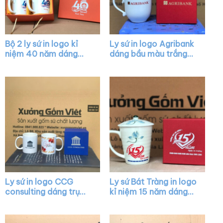
Bộ 2 ly sứ in logo kỉ
Ly sứ in logo Agribank
niệm 40 năm dáng
dáng bầu màu trắng
tròn màu trắng có
chóp lửa có nắp quai
quai XG-LS07
cách điệu XG-LS17
Ly sứ in logo CCG
Ly sứ Bát Tràng in logo
consulting dáng trụ
kỉ niệm 15 năm dáng
cao quai chữ C màu
vát màu trắng có quai
trắng XG-LS94
họa tiết sen xanh XG-
LS12