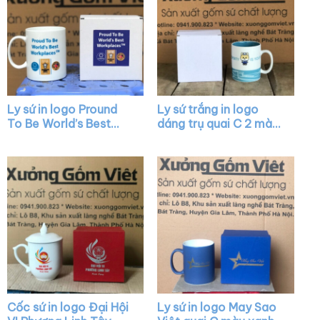
Ly sứ in logo Pround
Ly sứ trắng in logo
To Be World’s Best
dáng trụ quai C 2 màu
Workplaces dáng trụ
trắng xanh mint XG-
màu trắng quai C XG-
LS02
LS32
Cốc sứ in logo Đại Hội
Ly sứ in logo May Sao