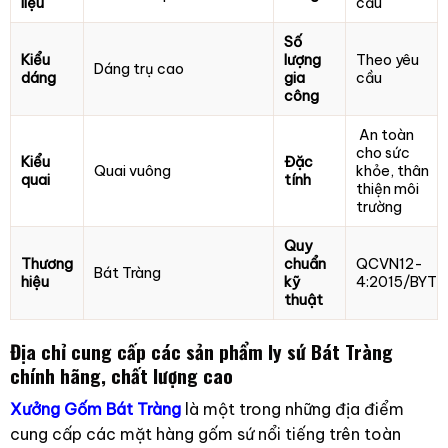
liệu
cầu
Số
Kiểu
lượng
Theo yêu
Dáng trụ cao
dáng
gia
cầu
công
An toàn
cho sức
Kiểu
Đặc
Quai vuông
khỏe, thân
quai
tính
thiện môi
trường
Quy
Thương
chuẩn
QCVN12-
Bát Tràng
hiệu
kỹ
4:2015/BYT
thuật
Địa chỉ cung cấp các sản phẩm ly sứ Bát Tràng
chính hãng, chất lượng cao
Xưởng Gốm Bát Tràng
là một trong những địa điểm
cung cấp các mặt hàng gốm sứ nổi tiếng trên toàn