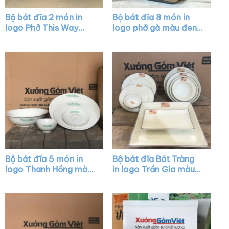
Bộ bát đĩa 2 món in
Bộ bát đĩa 8 món in
logo Phở This Way
logo phở gà màu đen
màu đen XG-BD03
XG-BD05
Bộ bát đĩa 5 món in
Bộ bát đĩa Bát Tràng
logo Thanh Hồng màu
in logo Trần Gia màu
trắng XG-BD09
trắng kẻ chỉ XG-BD29