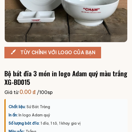
TÙY CHỈNH VỚI LOGO CỦA BẠN
Bộ bát đĩa 3 món in logo Adam quý màu trắng
XG-BD015
0.00
₫
Giá từ
/100sp
Chất liệu:
Sứ Bát Tràng
In ấn:
In logo Adam quý
Số lượng bát đĩa:
1 dĩa, 1 tô, 1 khay gia vị
Màu sắc:
Trắng