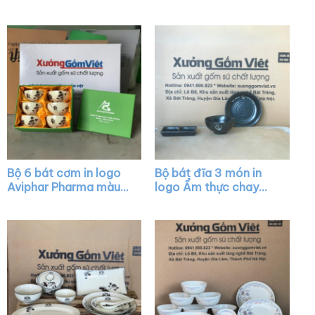
XG-BC01
Sintai màu trắng XG-
BD01
Bộ 6 bát cơm in logo
Bộ bát đĩa 3 món in
Aviphar Pharma màu
logo Ẩm thực chay
trắng kem vẽ sen đen
Tuệ màu đen XG-
XG-BC04
BD04