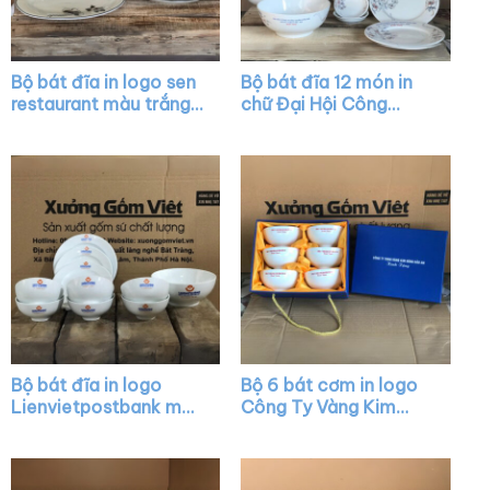
Bộ bát đĩa in logo sen
Bộ bát đĩa 12 món in
restaurant màu trắng
chữ Đại Hội Công
họa tiết hoa sen men
Đoàn màu trắng vẽ
đen XG-BD02
hoa XG-BD20
Bộ bát đĩa in logo
Bộ 6 bát cơm in logo
Lienvietpostbank màu
Công Ty Vàng Kim
trắng XG-BD17
Hùng Bảo An màu
trắng XG-BC09