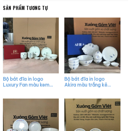
SẢN PHẨM TƯƠNG TỰ
Bộ bát đĩa in logo
Bộ bát đĩa in logo
Luxury Fan màu kem
Akira màu trắng kẻ
kẻ viền hoa mai đen
viền vẽ chuồn chuồn
XG-BD07
XG-BD19