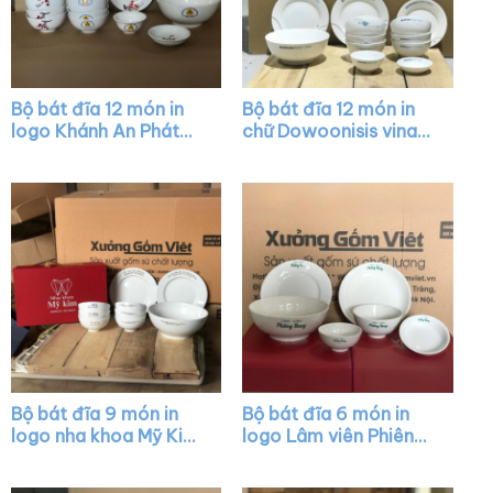
Bộ bát đĩa 12 món in
Bộ bát đĩa 12 món in
logo Khánh An Phát
chữ Dowoonisis vina
màu trắng vẽ hoa đào
màu trắng họa tiết vẽ
XG-BD22
tay XG-BD14
Bộ bát đĩa 9 món in
Bộ bát đĩa 6 món in
logo nha khoa Mỹ Kim
logo Lâm viên Phiêng
màu trắng XG-BD12
Bung màu trắng XG-
BD16