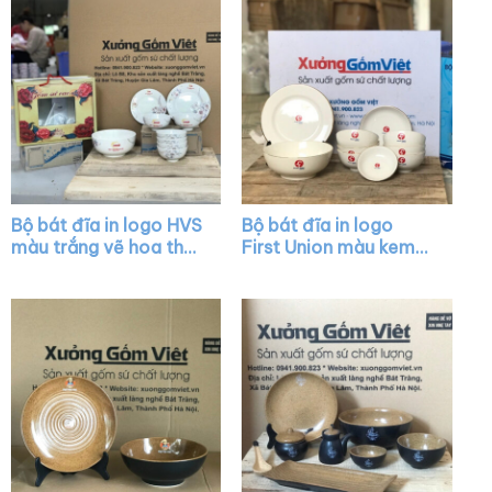
Bộ bát đĩa in logo HVS
Bộ bát đĩa in logo
màu trắng vẽ hoa thủ
First Union màu kem
công XG-BD23
kẻ viền XG-BD06