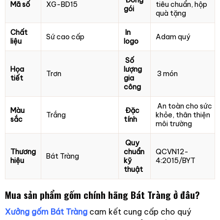
Đóng
Mã số
XG-BD15
tiêu chuẩn, hộp
gói
quà tặng
Chất
In
Sứ cao cấp
Adam quý
liệu
logo
Số
Họa
lượng
Trơn
3 món
tiết
gia
công
An toàn cho sức
Màu
Đặc
Trắng
khỏe, thân thiện
sắc
tính
môi trường
Quy
Thương
chuẩn
QCVN12-
Bát Tràng
hiệu
kỹ
4:2015/BYT
thuật
Mua sản phẩm gốm chính hãng Bát Tràng ở đâu?
Xưởng gốm Bát Tràng
cam kết cung cấp cho quý