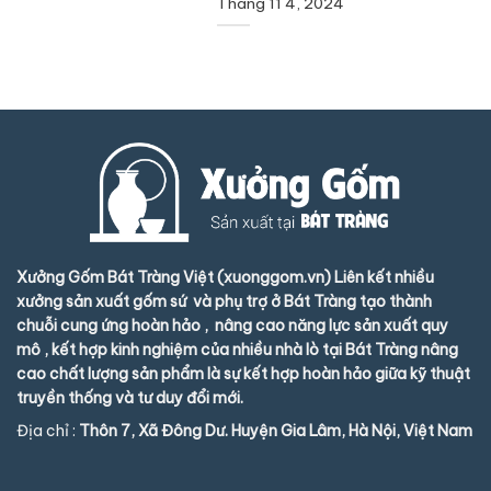
Tháng 11 4, 2024
Xưởng Gốm Bát Tràng Việt (xuonggom.vn) Liên kết nhiều
xưởng sản xuất gốm sứ và phụ trợ ở Bát Tràng tạo thành
chuỗi cung ứng hoàn hảo , nâng cao năng lực sản xuất quy
mô , kết hợp kinh nghiệm của nhiều nhà lò tại Bát Tràng nâng
cao chất lượng sản phẩm là sự kết hợp hoàn hảo giữa kỹ thuật
truyền thống và tư duy đổi mới.
Địa chỉ :
Thôn 7, Xã Đông Dư. Huyện Gia Lâm, Hà Nội, Việt Nam