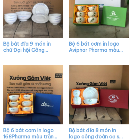
Bộ bát đĩa 9 món in
Bộ 6 bát cơm in logo
chữ Đại hội Công
Aviphar Pharma màu
Đoàn quận Sơn Trà
trắng kem vẽ búp sen
màu trắng XG-BD11
XG-BC03
Bộ 6 bát cơm in logo
Bộ bát đĩa 8 món in
168Pharma màu trắng
logo công đoàn cơ sở