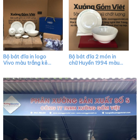
Bộ bát đĩa in logo
Bộ bát đĩa 2 món in
Vivo màu trắng kẻ
chữ Huyền 1994 màu
viền kim XG-BD30
trắng XG-BD27