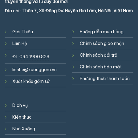
truyền thống và tư duy đổi mới.
Địa chỉ :
Thôn 7, Xã Đông Dư. Huyện Gia Lâm, Hà Nội, Việt Nam
Giới Thiệu
Hướng dẫn mua hàng
Liên Hệ
Chính sách giao nhận
Chính sách đổi trả
Đt:
094.1900.823
Chính sách bảo mật
lienhe@xuonggom.vn
Phương thức thanh toán
Xuất khẩu gốm sứ
Dịch vụ
Kiến thức
Nhà Xưởng