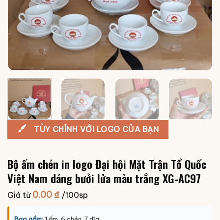
TÙY CHỈNH VỚI LOGO CỦA BẠN
Bộ ấm chén in logo Đại hội Mặt Trận Tổ Quốc
Việt Nam dáng bưởi lửa màu trắng XG-AC97
0.00
₫
Giá từ
/100sp
Bao gồm:
1 ấm, 6 chén, 7 dĩa