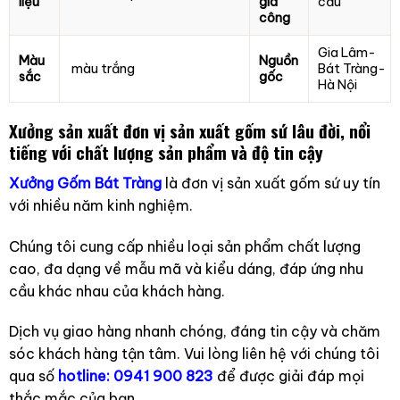
liệu
gia
cầu
công
Gia Lâm-
Màu
Nguồn
màu trắng
Bát Tràng-
sắc
gốc
Hà Nội
Xưởng sản xuất
đơn vị sản xuất gốm sứ lâu đời, nổi
tiếng với chất lượng sản phẩm và độ tin cậy
Xưởng Gốm Bát Tràng
là đơn vị sản xuất gốm sứ uy tín
với nhiều năm kinh nghiệm.
Chúng tôi cung cấp nhiều loại sản phẩm chất lượng
cao, đa dạng về mẫu mã và kiểu dáng, đáp ứng nhu
cầu khác nhau của khách hàng.
Dịch vụ giao hàng nhanh chóng, đáng tin cậy và chăm
sóc khách hàng tận tâm.
Vui lòng liên hệ với chúng tôi
qua số
hotline: 0941 900 823
để được giải đáp mọi
thắc mắc của bạn