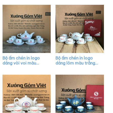
Bộ ấm chén in logo
Bộ ấm chén in logo
dáng vòi voi màu
dáng lõm màu trắng
trắng vẽ chỉ vàng XG-
XG-AC25
AC28