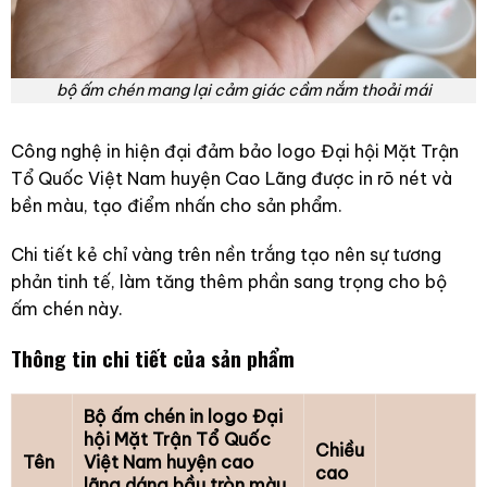
bộ ấm chén mang lại cảm giác cầm nắm thoải mái
Công nghệ in hiện đại đảm bảo logo Đại hội Mặt Trận
Tổ Quốc Việt Nam huyện Cao Lãng được in rõ nét và
bền màu, tạo điểm nhấn cho sản phẩm.
Chi tiết kẻ chỉ vàng trên nền trắng tạo nên sự tương
phản tinh tế, làm tăng thêm phần sang trọng cho bộ
ấm chén này.
Thông tin chi tiết của sản phẩm
Bộ ấm chén in logo Đại
hội Mặt Trận Tổ Quốc
Chiều
Tên
Việt Nam huyện cao
cao
lãng dáng bầu tròn màu