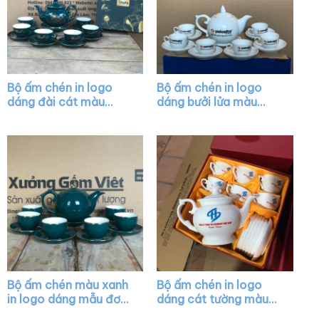
Bộ ấm chén in logo
Bộ ấm chén in logo
dáng đài cát màu
dáng bưởi lửa màu
xanh họa tiết vẽ vàng
trắng XG-AC24
XG-AC35
Bộ ấm chén màu xanh
Bộ ấm chén in logo
in logo dáng mẫu đơn
dáng cát tường màu
vẽ chỉ vàng XG-AC01
trắng XG-AC44