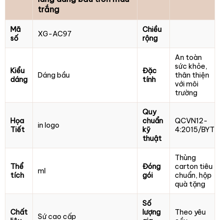
trắng
Mã
Chiều
XG-AC97
số
rộng
An toàn
sức khỏe,
Kiểu
Đặc
Dáng bầu
thân thiện
dáng
tính
với môi
trường
Quy
Họa
chuẩn
QCVN12-
in logo
Tiết
kỹ
4:2015/BYT
thuật
Thùng
Thể
Đóng
carton tiêu
ml
tích
gói
chuẩn, hộp
quà tặng
Số
Chất
lượng
Theo yêu
Sứ cao cấp