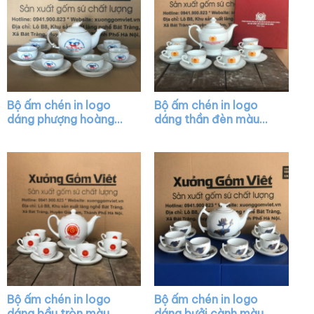
Bộ ấm chén in logo
Bộ ấm chén in logo
dáng phượng hoàng
dáng thần đèn màu
màu trắng viền kim
trắng vẽ chỉ vàng XG-
XG-AC33
AC12
Bộ ấm chén in logo
Bộ ấm chén in logo
dáng bầu tròn màu
dáng bưởi cành màu