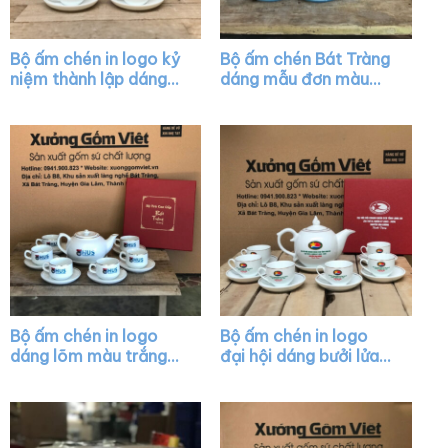
Bộ ấm chén in logo kỷ
Bộ ấm chén Bát Tràng
niệm thành lập dáng
dáng mẫu đơn màu
quai lượn màu trắng
xanh dương họa tiết
XG-AC39
hoa sen vàng XG-
AC37
Bộ ấm chén in logo
Bộ ấm chén in logo
dáng lõm màu trắng
đại hội dáng bưởi lửa
vẽ viền kim XG-AC26
màu trắng XG-AC21