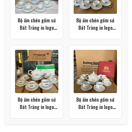
Bộ ấm chén gốm sứ
Bộ ấm chén gốm sứ
Bát Tràng in logo
Bát Tràng in logo
màu trắng dáng bưởi
công đoàn cơ sở màu
lửa vẽ vàng kim XG-
trắng dáng bưởi lửa
AC119
XG-AC118
Bộ ấm chén gốm sứ
Bộ ấm chén gốm sứ
Bát Tràng in logo
Bát Tràng in logo
công đoàn công ty
màu trắng dáng bưởi
màu trắng dáng bưởi
lửa XG-AC116
lửa XG-AC117