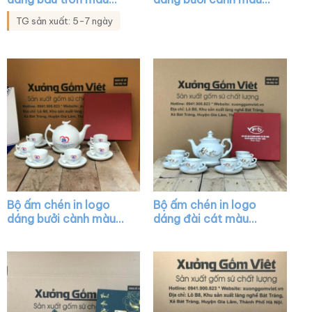
trắng vẽ tay XG-AC18
trắng họa tiết sen
TG sản xuất: 5-7 ngày
vàng kim XG-AC05
Bộ ấm chén in logo
Bộ ấm chén in logo
dáng bưởi cành màu
dáng đài cát màu
trắng XG-AC02
trắng họa tiết hoa sen
in decal vàng XG-
AC10