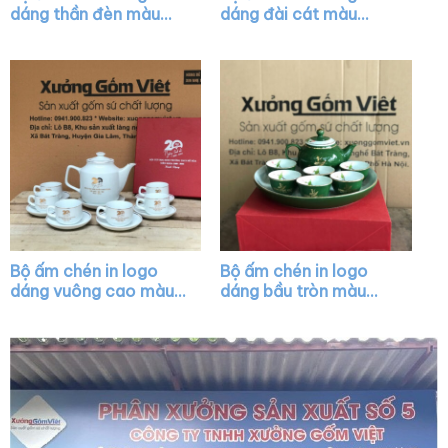
dáng thần đèn màu
dáng đài cát màu
trắng XG-AC14
trắng vẽ vàng XG-
AC13
Bộ ấm chén in logo
Bộ ấm chén in logo
dáng vuông cao màu
dáng bầu tròn màu
trắng vẽ vàng kim
xanh lá vẽ chỉ vàng
XG-AC07
XG-AC36