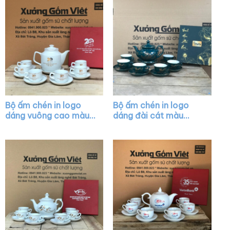
Bộ ấm chén in logo
Bộ ấm chén in logo
dáng vuông cao màu
dáng đài cát màu
trắng vẽ vàng kim
xanh họa tiết vẽ vàng
XG-AC07
XG-AC35