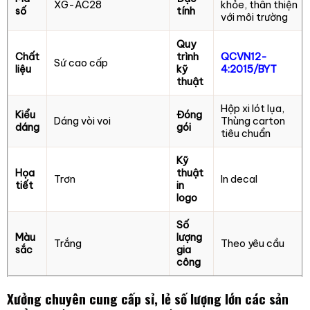
XG-AC28
khỏe, thân thiện
số
tính
với môi trường
Quy
Chất
trình
QCVN12-
Sứ cao cấp
liệu
kỹ
4:2015/BYT
thuật
Hộp xi lót lụa,
Kiểu
Đóng
Dáng vòi voi
Thùng carton
dáng
gói
tiêu chuẩn
Kỹ
Họa
thuật
Trơn
In decal
tiết
in
logo
Số
Màu
lượng
Trắng
Theo yêu cầu
sắc
gia
công
Xưởng chuyên cung cấp sỉ, lẻ số lượng lớn các sản