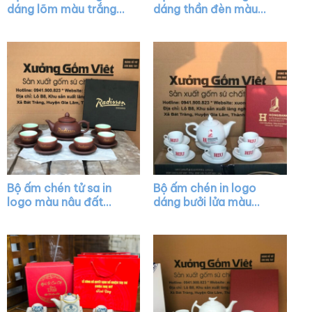
dáng lõm màu trắng
dáng thần đèn màu
XG-AC25
trắng vẽ chỉ vàng XG-
AC12
Bộ ấm chén tử sa in
Bộ ấm chén in logo
logo màu nâu đất
dáng bưởi lửa màu
XG-AC32
trắng XG-AC42