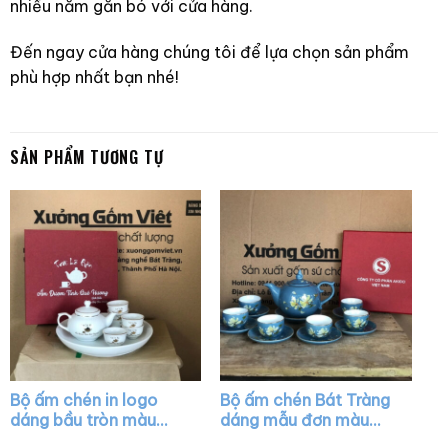
nhiều năm gắn bó với cửa hàng.
Đến ngay cửa hàng chúng tôi để lựa chọn sản phẩm
phù hợp nhất bạn nhé!
SẢN PHẨM TƯƠNG TỰ
Bộ ấm chén in logo
Bộ ấm chén Bát Tràng
dáng bầu tròn màu
dáng mẫu đơn màu
trắng kẻ chỉ vàng XG-
xanh dương họa tiết