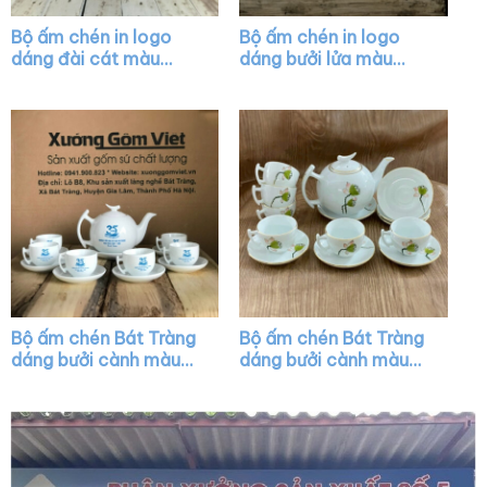
Bộ ấm chén in logo
Bộ ấm chén in logo
dáng đài cát màu
dáng bưởi lửa màu
trắng họa tiết hoa sen
trắng vẽ chỉ vàng XG-
in decal vàng XG-
AC19
AC10
Bộ ấm chén Bát Tràng
Bộ ấm chén Bát Tràng
dáng bưởi cành màu
dáng bưởi cành màu
trắng XG-AC03
trắng họa tiết sen
hồng XG-AC06