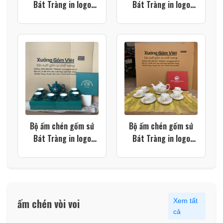
Bát Tràng in logo
Bát Tràng in logo
màu trắng dáng bưởi
màu trắng dáng bưởi
lửa vẽ vàng kim XG-
cành XG-AC112
AC119
Bộ ấm chén gốm sứ
Bộ ấm chén gốm sứ
Bát Tràng in logo
Bát Tràng in logo
dáng đài cát họa tiết
trường học dáng
thuyền buồm xuôi gió
phượng hoàng họa
màu xanh lá XG-
tiết cành tre màu
AC106
trắng XG-AC105
ấm chén vòi voi
Xem tất
cả