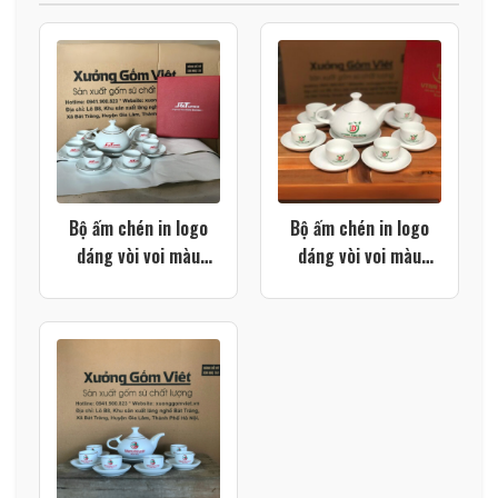
Bộ ấm chén in logo
Bộ ấm chén in logo
dáng vòi voi màu
dáng vòi voi màu
trắng viền kim XG-
trắng XG-AC46
AC74