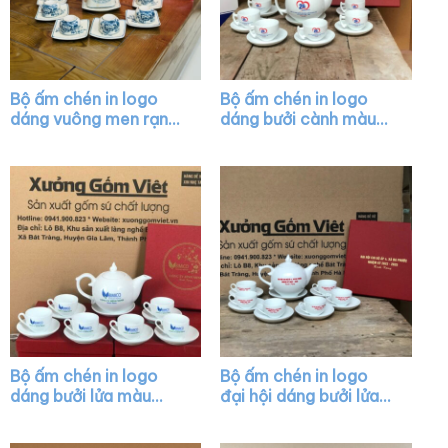
Bộ ấm chén in logo
Bộ ấm chén in logo
dáng vuông men rạn
dáng bưởi cành màu
quai đồng họa tiết hoa
trắng XG-AC02
sen XG-AC30
Bộ ấm chén in logo
Bộ ấm chén in logo
dáng bưởi lửa màu
đại hội dáng bưởi lửa
trắng XG-AC45
màu trắng XG-AC23