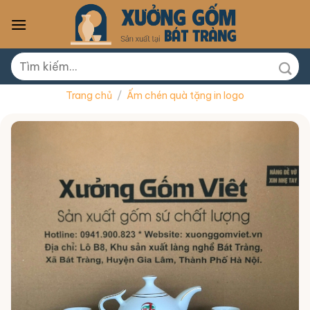
Skip
to
content
Tìm
kiếm:
Trang chủ
/
Ấm chén quà tặng in logo