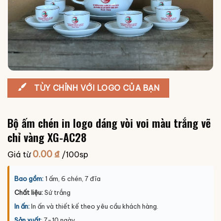
TÙY CHỈNH VỚI LOGO CỦA BẠN
Bộ ấm chén in logo dáng vòi voi màu trắng vẽ
chỉ vàng XG-AC28
0.00
₫
Giá từ
/100sp
Bao gồm:
1 ấm, 6 chén, 7 đĩa
Chất liệu:
Sứ trắng
In ấn:
In ấn và thiết kế theo yêu cầu khách hàng.
Sản xuất
: 7-10 ngày