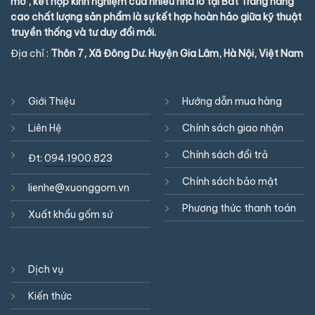
mô , kết hợp kinh nghiệm của nhiều nhà lò tại Bát Tràng nâng
cao chất lượng sản phẩm là sự kết hợp hoàn hảo giữa kỹ thuật
truyền thống và tư duy đổi mới.
Địa chỉ :
Thôn 7, Xã Đông Dư. Huyện Gia Lâm, Hà Nội, Việt Nam
Giới Thiệu
Hướng dẫn mua hàng
Liên Hệ
Chính sách giao nhận
Chính sách đổi trả
Đt:
094.1900.823
Chính sách bảo mật
lienhe@xuonggom.vn
Phương thức thanh toán
Xuất khẩu gốm sứ
Dịch vụ
Kiến thức