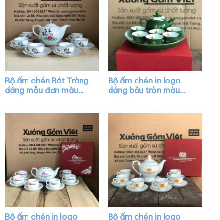
Bộ ấm chén Bát Tràng
Bộ ấm chén in logo
dáng mẫu đơn màu
dáng bầu tròn màu
trắng vẽ chỉ vàng XG-
xanh lá vẽ chỉ vàng
AC20
XG-AC36
Bộ ấm chén in logo
Bộ ấm chén in logo