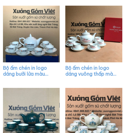
AC29
hoa sen vàng XG-
AC37
Bộ ấm chén in logo
Bộ ấm chén in logo
dáng bưởi lửa màu
dáng vuông thấp màu
trắng XG-AC24
trắng XG-AC34