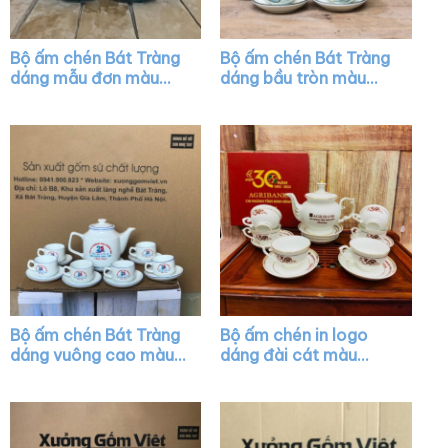
Bộ ấm chén Bát Tràng
Bộ ấm chén Bát Tràng
dáng mẫu đơn màu
dáng bầu tròn màu
xanh cổ vịt họa tiết
trắng họa tiết hoa sen
hoa sen XG-AC40
xanh XG-AC38
Bộ ấm chén Bát Tràng
Bộ ấm chén in logo
dáng vuông cao màu
dáng đài cát màu
trắng vẽ chỉ màu XG-
trắng vẽ vàng XG-
AC08
AC13