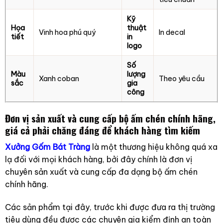
Kỹ
Họa
thuật
Vinh hoa phú quý
In decal
tiết
in
logo
Số
Màu
lượng
Xanh coban
Theo yêu cầu
sắc
gia
công
Đơn vị sản xuất và cung cấp bộ ấm chén chính hãng,
giá cả phải chăng đáng để khách hàng tìm kiếm
Xưởng Gốm Bát Tràng
là một thương hiệu không quá xa
lạ đối với mọi khách hàng, bởi đây chính là đơn vị
chuyên sản xuất và cung cấp đa dạng bộ ấm chén
chính hãng.
Các sản phẩm tại đây, trước khi được đưa ra thị trường
tiêu dùng đều được các chuyên gia kiểm định an toàn