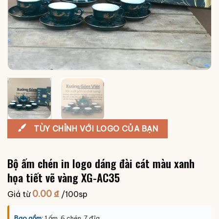
TÙY CHỈNH VỚI LOGO CỦA BẠN
Bộ ấm chén in logo dáng đài cát màu xanh
họa tiết vẽ vàng XG-AC35
0.00
₫
Giá từ
/100sp
Bao gồm:
1 ấm, 6 chén, 7 đĩa