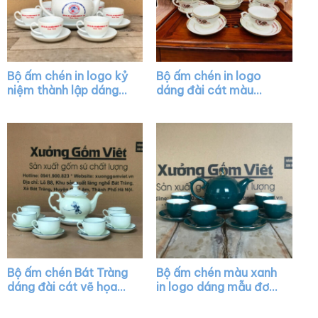
Bộ ấm chén in logo kỷ
Bộ ấm chén in logo
niệm thành lập dáng
dáng đài cát màu
quai lượn màu trắng
trắng vẽ vàng XG-
XG-AC39
AC13
Bộ ấm chén Bát Tràng
Bộ ấm chén màu xanh
dáng đài cát vẽ họa
in logo dáng mẫu đơn
tiết chuồn chuồn XG-
vẽ chỉ vàng XG-AC01
AC16