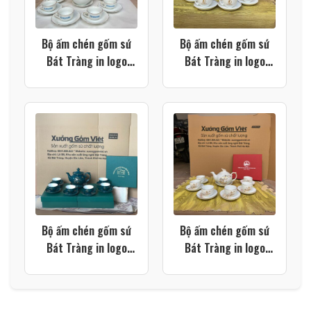
Bộ ấm chén gốm sứ
Bộ ấm chén gốm sứ
Bát Tràng in logo
Bát Tràng in logo
màu trắng dáng bưởi
màu trắng dáng bưởi
lửa vẽ vàng kim XG-
cành XG-AC112
AC119
Bộ ấm chén gốm sứ
Bộ ấm chén gốm sứ
Bát Tràng in logo
Bát Tràng in logo
dáng đài cát họa tiết
trường học dáng
thuyền buồm xuôi gió
phượng hoàng họa
màu xanh lá XG-
tiết cành tre màu