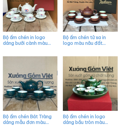
Bộ ấm chén in logo
Bộ ấm chén tử sa in
dáng bưởi cành màu
logo màu nâu đất
trắng XG-AC02
XG-AC32
Bộ ấm chén Bát Tràng
Bộ ấm chén in logo
dáng mẫu đơn màu
dáng bầu tròn màu
xanh cổ vịt họa tiết
xanh lá vẽ chỉ vàng