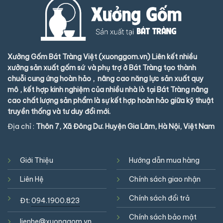
Xưởng Gốm Bát Tràng Việt (xuonggom.vn) Liên kết nhiều
xưởng sản xuất gốm sứ và phụ trợ ở Bát Tràng tạo thành
chuỗi cung ứng hoàn hảo , nâng cao năng lực sản xuất quy
mô , kết hợp kinh nghiệm của nhiều nhà lò tại Bát Tràng nâng
cao chất lượng sản phẩm là sự kết hợp hoàn hảo giữa kỹ thuật
truyền thống và tư duy đổi mới.
Địa chỉ :
Thôn 7, Xã Đông Dư. Huyện Gia Lâm, Hà Nội, Việt Nam
Giới Thiệu
Hướng dẫn mua hàng
Liên Hệ
Chính sách giao nhận
Chính sách đổi trả
Đt:
094.1900.823
Chính sách bảo mật
lienhe@xuonggom.vn