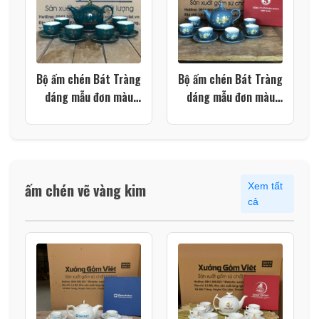
Bộ ấm chén Bát Tràng
Bộ ấm chén Bát Tràng
dáng mẫu đơn màu
dáng mẫu đơn màu
xanh cổ vịt họa tiết
xanh dương họa tiết
hoa sen XG-AC40
hoa sen vàng XG-
AC37
ấm chén vẽ vàng kim
Xem tất
cả