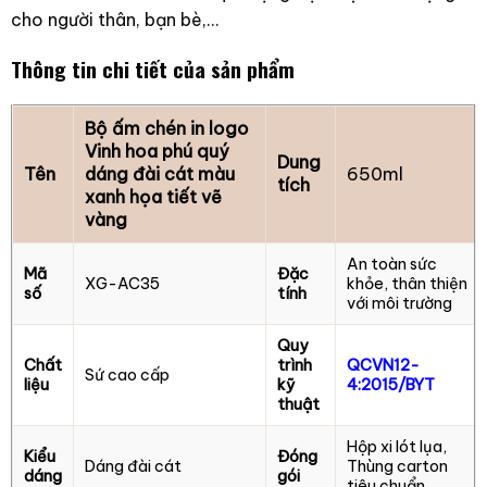
cho người thân, bạn bè,…
Thông tin chi tiết của sản phẩm
Bộ ấm chén in logo
Vinh hoa phú quý
Dung
Tên
dáng đài cát màu
650ml
tích
xanh họa tiết vẽ
vàng
An toàn sức
Mã
Đặc
XG-AC35
khỏe, thân thiện
số
tính
với môi trường
Quy
Chất
trình
QCVN12-
Sứ cao cấp
liệu
kỹ
4:2015/BYT
thuật
Hộp xi lót lụa,
Kiểu
Đóng
Dáng đài cát
Thùng carton
dáng
gói
tiêu chuẩn