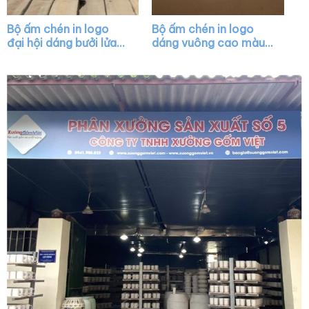
Bộ ấm chén in logo
Bộ ấm chén in logo
đại hội dáng bưởi lửa
dáng vuông cao màu
màu trắng XG-AC21
trắng XG-AC09