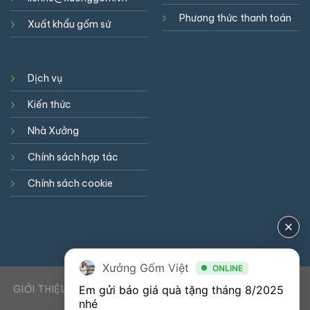
Phương thức thanh toán
Xuất khẩu gốm sứ
Dịch vụ
Kiến thức
Nhà Xưởng
Chính sách hợp tác
Chính sách cookie
Xưởng Gốm Việt
ONLINE
GIỚI THIỆU
DỊCH VỤ
KIẾN THỨC
LIÊN HỆ
0941900823
Em gửi báo giá quà tặng tháng 8/2025 
nhé