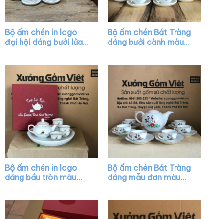
Bộ ấm chén in logo
Bộ ấm chén Bát Tràng
đại hội dáng bưởi lửa
dáng bưởi cành màu
màu trắng XG-AC23
trắng XG-AC03
Bộ ấm chén in logo
Bộ ấm chén Bát Tràng
dáng bầu tròn màu
dáng mẫu đơn màu
trắng kẻ chỉ vàng XG-
trắng vẽ chỉ vàng XG-
AC29
AC20