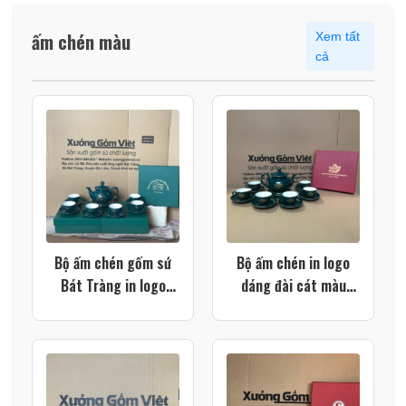
ấm chén màu
Xem tất
cả
Bộ ấm chén gốm sứ
Bộ ấm chén in logo
Bát Tràng in logo
dáng đài cát màu
dáng đài cát họa tiết
xanh lá vẽ vàng XG-
thuyền buồm xuôi gió
AC78
màu xanh lá XG-
AC106