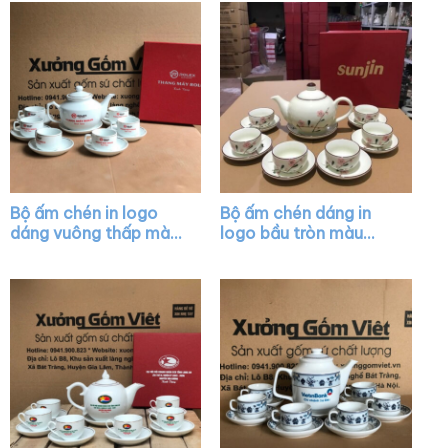
Bộ ấm chén in logo
Bộ ấm chén dáng in
dáng vuông thấp màu
logo bầu tròn màu
trắng XG-AC34
trắng họa tiết hoa
đào hồng XG-AC43