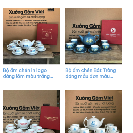
hoa sen XG-AC40
XG-AC36
Bộ ấm chén in logo
Bộ ấm chén Bát Tràng
dáng lõm màu trắng
dáng mẫu đơn màu
vẽ viền kim XG-AC26
xanh dương họa tiết
hoa sen vàng XG-
AC37