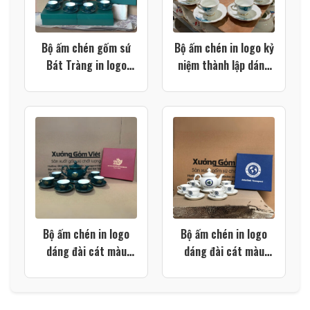
Bộ ấm chén gốm sứ
Bộ ấm chén in logo kỷ
Bát Tràng in logo
niệm thành lập dáng
dáng đài cát họa tiết
đài cát miệng lượn
thuyền buồm xuôi gió
viền kim XG-AC93
màu xanh lá XG-
AC106
Bộ ấm chén in logo
Bộ ấm chén in logo
dáng đài cát màu
dáng đài cát màu
xanh lá vẽ vàng XG-
trắng XG-AC73
AC78