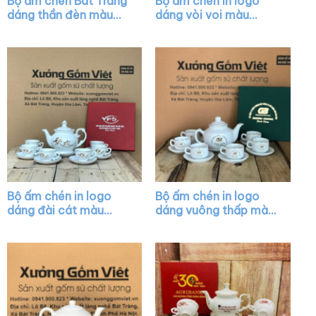
Bộ ấm chén Bát Tràng
Bộ ấm chén in logo
dáng thần đèn màu
dáng vòi voi màu
trắng vẽ viền màu
trắng XG-AC46
XG-AC15
Bộ ấm chén in logo
Bộ ấm chén in logo
dáng đài cát màu
dáng vuông thấp màu
trắng họa tiết hoa sen
trắng vẽ viền kim XG-
in decal vàng XG-
AC27
AC10