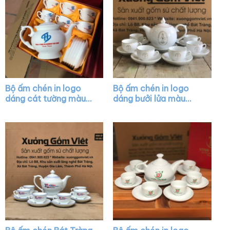
Bộ ấm chén in logo
Bộ ấm chén in logo
dáng cát tường màu
dáng bưởi lửa màu
trắng XG-AC44
trắng vẽ chỉ vàng XG-
AC22