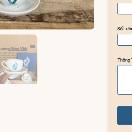
Số Lượ
Thông 