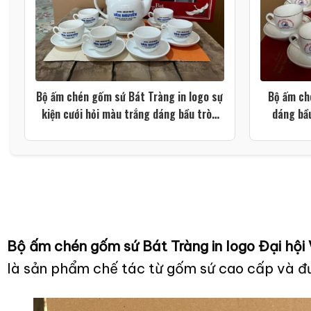
Bộ ấm chén gốm sứ Bát Tràng in logo sự
Bộ ấm ch
kiện cưới hỏi màu trắng dáng bầu tròn
dáng bầ
XG-AC113
Bộ ấm chén gốm sứ Bát Tràng in logo Đại hộ
là sản phẩm chế tác từ gốm sứ cao cấp và đ