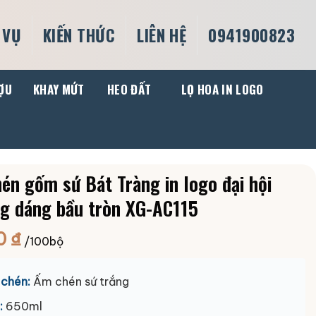
 VỤ
KIẾN THỨC
LIÊN HỆ
0941900823
ỢU
KHAY MỨT
HEO ĐẤT
LỌ HOA IN LOGO
én gốm sứ Bát Tràng in logo đại hội
g dáng bầu tròn XG-AC115
0
₫
/100bộ
chén:
Ấm chén sứ trắng
:
650ml