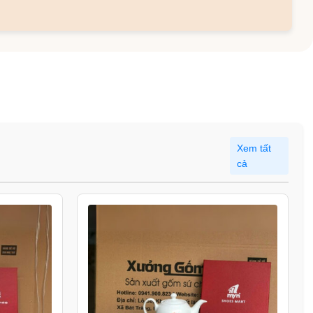
Xem tất
cả