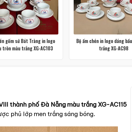
én gốm sứ Bát Tràng in logo
Bộ ấm chén in logo dáng bầ
u tròn màu trắng XG-AC103
trắng XG-AC98
i VIII thành phố Đà Nẵng màu trắng XG-AC115
ược phủ lớp men trắng sáng bóng.