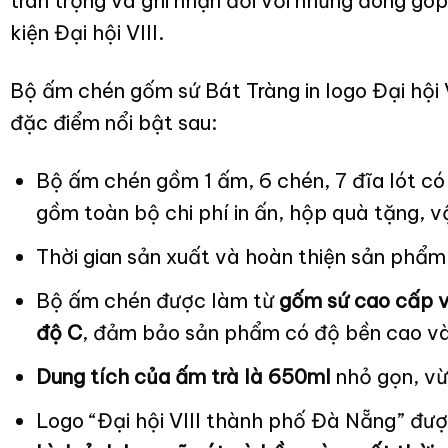
trân trọng và ghi nhận đối với những đóng góp
kiện Đại hội VIII.
Bộ ấm chén gốm sứ Bát Tràng in logo Đại hội
đặc điểm nổi bật sau:
Bộ ấm chén gồm 1 ấm, 6 chén, 7 đĩa lót có
gồm toàn bộ chi phí in ấn, hộp quà tặng, 
Thời gian sản xuất và hoàn thiện sản phẩ
Bộ ấm chén được làm từ
gốm sứ cao cấp và
độ C
, đảm bảo sản phẩm có độ bền cao và
Dung tích của ấm trà là 650ml
nhỏ gọn, vừ
Logo “Đại hội VIII thành phố Đà Nẵng” đư