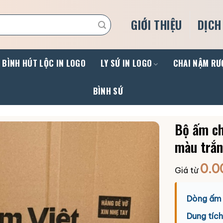
GIỚI THIỆU
DỊCH
BÌNH HÚT LỘC IN LOGO
LY SỨ IN LOGO
CHAI NẬM RƯ
BÌNH SỨ
Bộ ấm ch
màu trắn
0.0
Giá từ
Dòng ấm 
Dung tích