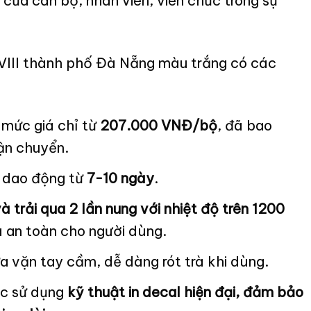
 của cán bộ, nhân viên, viên chức trong sự
 VIII thành phố Đà Nẵng màu trắng có các
 mức giá chỉ từ
207.000 VNĐ/bộ
, đã bao
vận chuyển.
m dao động từ
7-10 ngày
.
 trải qua 2 lần nung với nhiệt độ trên 1200
 an toàn cho người dùng.
a vặn tay cầm, dễ dàng rót trà khi dùng.
ợc sử dụng
kỹ thuật in decal hiện đại, đảm bảo