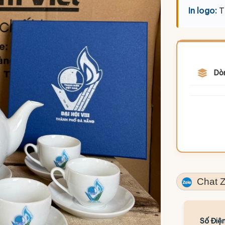
In logo:
T
Dò
Chat Z
Số Điện