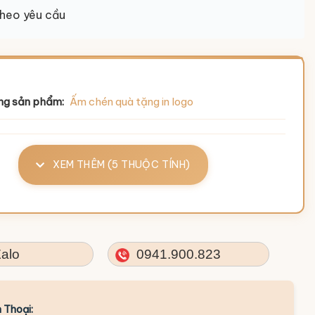
heo yêu cầu
ng sản phẩm:
Ấm chén quà tặng in logo
XEM THÊM (5 THUỘC TÍNH)
alo
0941.900.823
 Thoại: