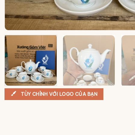
TÙY CHỈNH VỚI LOGO CỦA BẠN