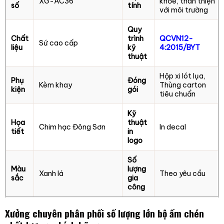
XG-AC36
khỏe, thân thiện
số
tính
với môi trường
Quy
Chất
trình
QCVN12-
Sứ cao cấp
liệu
kỹ
4:2015/BYT
thuật
Hộp xi lót lụa,
Phụ
Đóng
Kèm khay
Thùng carton
kiện
gói
tiêu chuẩn
Kỹ
Họa
thuật
Chim hạc Đông Sơn
In decal
tiết
in
logo
Số
Màu
lượng
Xanh lá
Theo yêu cầu
sắc
gia
công
Xưởng chuyên phân phối số lượng lớn bộ ấm chén