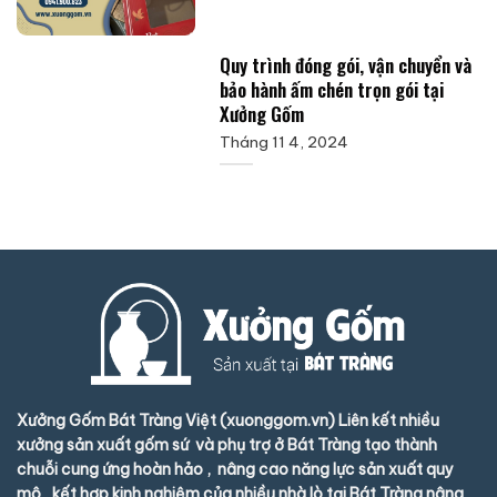
Quy trình đóng gói, vận chuyển và
bảo hành ấm chén trọn gói tại
Xưởng Gốm
Tháng 11 4, 2024
Xưởng Gốm Bát Tràng Việt (xuonggom.vn) Liên kết nhiều
xưởng sản xuất gốm sứ và phụ trợ ở Bát Tràng tạo thành
chuỗi cung ứng hoàn hảo , nâng cao năng lực sản xuất quy
mô , kết hợp kinh nghiệm của nhiều nhà lò tại Bát Tràng nâng