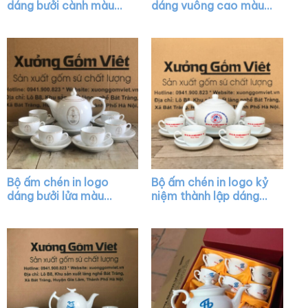
dáng bưởi cành màu
dáng vuông cao màu
trắng XG-AC41
trắng XG-AC09
Bộ ấm chén in logo
Bộ ấm chén in logo kỷ
dáng bưởi lửa màu
niệm thành lập dáng
trắng vẽ chỉ vàng XG-
quai lượn màu trắng
AC22
XG-AC39