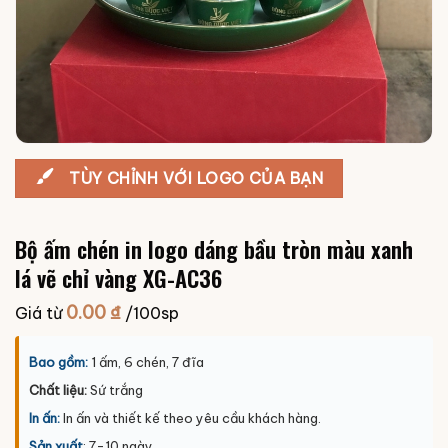
TÙY CHỈNH VỚI LOGO CỦA BẠN
Bộ ấm chén in logo dáng bầu tròn màu xanh
lá vẽ chỉ vàng XG-AC36
0.00
₫
Giá từ
/100sp
Bao gồm:
1 ấm, 6 chén, 7 đĩa
Chất liệu:
Sứ trắng
In ấn:
In ấn và thiết kế theo yêu cầu khách hàng.
Sản xuất
: 7-10 ngày