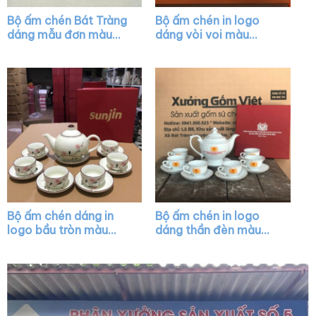
Bộ ấm chén Bát Tràng
Bộ ấm chén in logo
dáng mẫu đơn màu
dáng vòi voi màu
trắng vẽ chỉ vàng XG-
trắng XG-AC46
AC20
Bộ ấm chén dáng in
Bộ ấm chén in logo
logo bầu tròn màu
dáng thần đèn màu
trắng họa tiết hoa
trắng vẽ chỉ vàng XG-
đào hồng XG-AC43
AC12