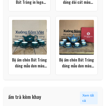
Bát Tràng in logo
dáng đài cát màu
dáng đài cát họa tiết
xanh lá vẽ vàng XG-
thuyền buồm xuôi gió
AC78
màu xanh lá XG-
AC106
Bộ ấm chén Bát Tràng
Bộ ấm chén Bát Tràng
dáng mẫu đơn màu
dáng mẫu đơn màu
xanh cổ vịt họa tiết
xanh dương họa tiết
hoa sen XG-AC40
hoa sen vàng XG-
AC37
ấm trà kèm khay
Xem tất
cả