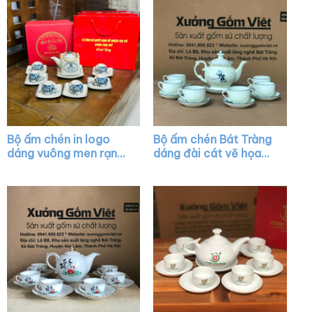
Bộ ấm chén in logo
Bộ ấm chén Bát Tràng
dáng vuông men rạn
dáng đài cát vẽ họa
quai đồng họa tiết hoa
tiết chuồn chuồn XG-
sen XG-AC30
AC16