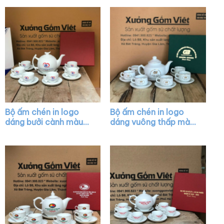
AC28
Bộ ấm chén in logo
Bộ ấm chén in logo
dáng bưởi cành màu
dáng vuông thấp màu
trắng XG-AC02
trắng vẽ viền kim XG-
AC27