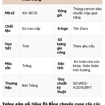
Thùng carton tiêu
Đóng
Mã số
XG-BC15
chuẩn, hộp quà
gói
tặng
Chất
Sứ cao cấp
In logo
Tôn Zacs
liệu
Số
Họa
lượng
Trơn
Theo yêu cầu
tiết
gia
công
An toàn cho sức
Màu
Đặc
Trắng
khỏe, thân thiện
sắc
tính
môi trường
Quy
Thương
chuẩn
QCVN12-
Bát Tràng
hiệu
kỹ
4:2015/BYT
thuật
Xưởng gốm nổi tiếng Đà Nẵng chuyên cung cấp các