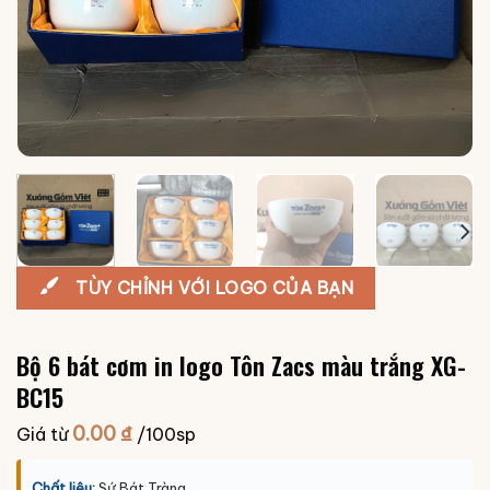
TÙY CHỈNH VỚI LOGO CỦA BẠN
Bộ 6 bát cơm in logo Tôn Zacs màu trắng XG-
BC15
0.00
₫
Giá từ
/100sp
Chất liệu:
Sứ Bát Tràng