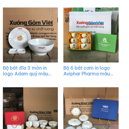
BD16
Bộ bát đĩa 3 món in
Bộ 6 bát cơm in logo
logo Adam quý màu
Aviphar Pharma màu
trắng XG-BD015
trắng kem vẽ búp sen
XG-BC03