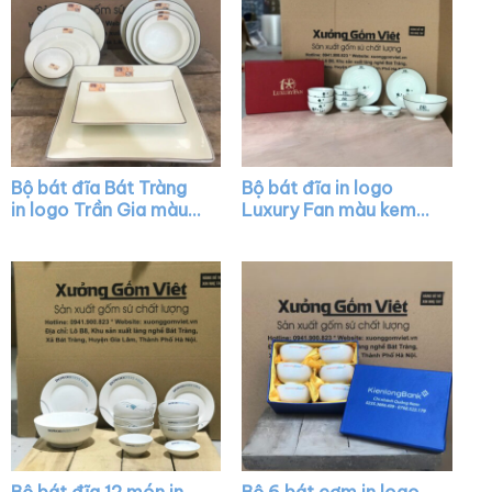
Bộ bát đĩa Bát Tràng
Bộ bát đĩa in logo
in logo Trần Gia màu
Luxury Fan màu kem
trắng kẻ chỉ XG-BD29
kẻ viền hoa mai đen
XG-BD07