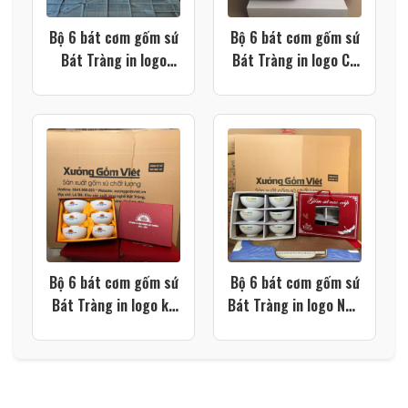
Bộ 6 bát cơm gốm sứ
Bộ 6 bát cơm gốm sứ
Bát Tràng in logo
Bát Tràng in logo CĐ
GOVI men kem họa
Công ty CPTP Richy
tiết hoa sen xanh XG-
Miền Bắc màu trắng
BC29
XG-BC26
Bộ 6 bát cơm gốm sứ
Bộ 6 bát cơm gốm sứ
Bát Tràng in logo kỷ
Bát Tràng in logo New
niệm 10 năm thành
Farm màu trắng XG-
lập trường màu trắng
BC24
XG-BC25