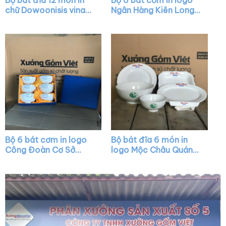
Bộ bát đĩa 12 món in
Bộ 6 bát cơm in logo
chữ Dowoonisis vina
Ngân Hàng Kiên Long
màu trắng họa tiết vẽ
màu trắng XG-BC10
tay XG-BD14
Bộ 6 bát cơm in logo
Bộ bát đĩa 6 món in
Công Đoàn Cơ Sở
logo Mộc Châu Quán
Broadpeak Sóc Trăng
màu trắng XG-BD26
màu trắng XG-BC06