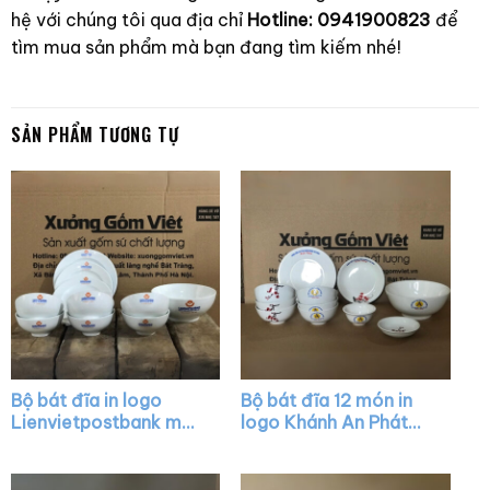
hệ với chúng tôi qua địa chỉ
Hotline: 0941900823
để
tìm mua sản phẩm mà bạn đang tìm kiếm nhé!
SẢN PHẨM TƯƠNG TỰ
Bộ bát đĩa in logo
Bộ bát đĩa 12 món in
Lienvietpostbank màu
logo Khánh An Phát
trắng XG-BD17
màu trắng vẽ hoa đào
XG-BD22