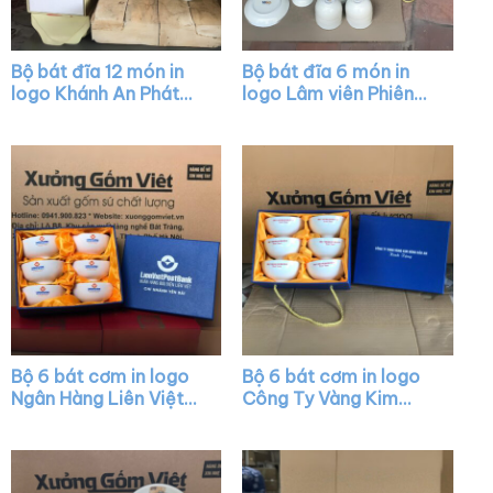
Bộ bát đĩa 12 món in
Bộ bát đĩa 6 món in
logo Khánh An Phát
logo Lâm viên Phiêng
màu trắng vẽ hoa XG-
Bung màu trắng XG-
BD21
BD16
Bộ 6 bát cơm in logo
Bộ 6 bát cơm in logo
Ngân Hàng Liên Việt
Công Ty Vàng Kim
màu trắng XG-BC11
Hùng Bảo An màu
trắng XG-BC09