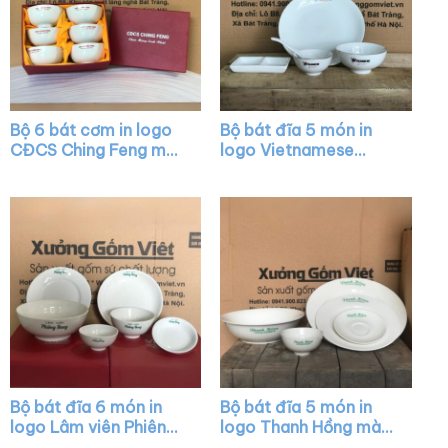
Bộ 6 bát cơm in logo
Bộ bát đĩa 5 món in
CĐCS Ching Feng màu
logo Vietnamese
trắng XG-BC05
house màu trắng XG-
BD28
Bộ bát đĩa 6 món in
Bộ bát đĩa 5 món in
logo Lâm viên Phiêng
logo Thanh Hồng màu
Bung màu trắng XG-
trắng XG-BD09