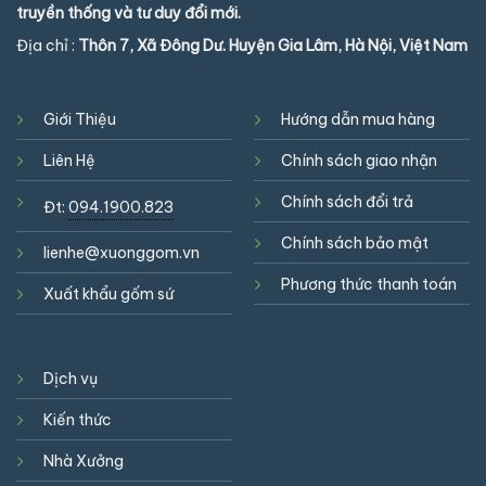
truyền thống và tư duy đổi mới.
Địa chỉ :
Thôn 7, Xã Đông Dư. Huyện Gia Lâm, Hà Nội, Việt Nam
Giới Thiệu
Hướng dẫn mua hàng
Liên Hệ
Chính sách giao nhận
Chính sách đổi trả
Đt:
094.1900.823
Chính sách bảo mật
lienhe@xuonggom.vn
Phương thức thanh toán
Xuất khẩu gốm sứ
Dịch vụ
Kiến thức
Nhà Xưởng