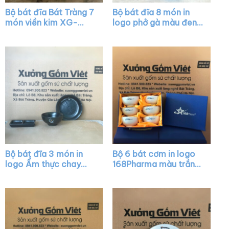
Bộ bát đĩa Bát Tràng 7
Bộ bát đĩa 8 món in
món viền kim XG-
logo phở gà màu đen
BD33
XG-BD05
Bộ bát đĩa 3 món in
Bộ 6 bát cơm in logo
logo Ẩm thực chay
168Pharma màu trắng
Tuệ màu đen XG-
XG-BC01
BD04