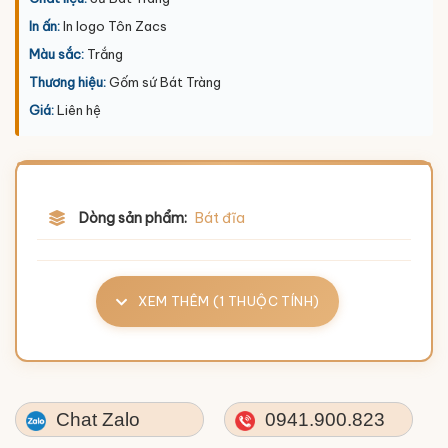
In ấn:
In logo Tôn Zacs
Màu sắc:
Trắng
Thương hiệu:
Gốm sứ Bát Tràng
Giá:
Liên hệ
Dòng sản phẩm:
Bát đĩa
XEM THÊM (1 THUỘC TÍNH)
Chat Zalo
0941.900.823