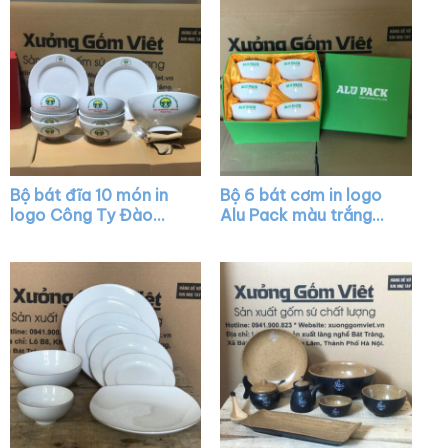
Bộ bát đĩa 10 món in
Bộ 6 bát cơm in logo
logo Công Ty Đào
Alu Pack màu trắng
Tạo Vận Tải tại Quảng
XG-BC02
Nam màu trắng XG-
BD13