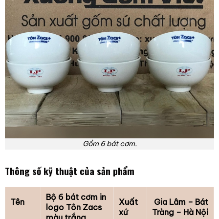
Gồm 6 bát cơm.
Thông số kỹ thuật của sản phẩm
Bộ 6 bát cơm in
Tên
Xuất
Gia Lâm – Bát
logo Tôn Zacs
xứ
Tràng – Hà Nội
màu trắng