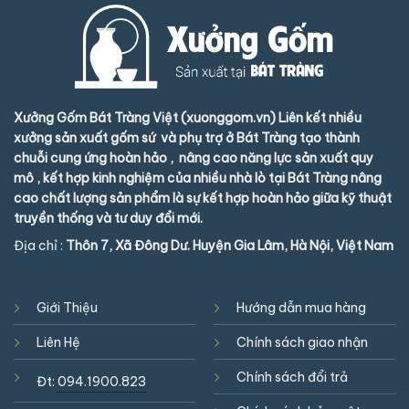
Xưởng Gốm Bát Tràng Việt (xuonggom.vn) Liên kết nhiều
xưởng sản xuất gốm sứ và phụ trợ ở Bát Tràng tạo thành
chuỗi cung ứng hoàn hảo , nâng cao năng lực sản xuất quy
mô , kết hợp kinh nghiệm của nhiều nhà lò tại Bát Tràng nâng
cao chất lượng sản phẩm là sự kết hợp hoàn hảo giữa kỹ thuật
truyền thống và tư duy đổi mới.
Địa chỉ :
Thôn 7, Xã Đông Dư. Huyện Gia Lâm, Hà Nội, Việt Nam
Giới Thiệu
Hướng dẫn mua hàng
Liên Hệ
Chính sách giao nhận
Chính sách đổi trả
Đt:
094.1900.823