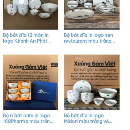
Bộ bát đĩa 12 món in
Bộ bát đĩa in logo sen
logo Khánh An Phát
restaurant màu trắng
màu trắng vẽ hoa đào
họa tiết hoa sen men
XG-BD22
đen XG-BD02
Bộ 6 bát cơm in logo
Bộ bát đĩa in logo
168Pharma màu trắng
Midori màu trắng vẽ
XG-BC01
sen vàng kim XG-