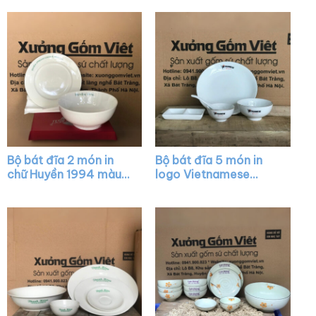
BD18
Bộ bát đĩa 2 món in
Bộ bát đĩa 5 món in
chữ Huyền 1994 màu
logo Vietnamese
trắng XG-BD27
house màu trắng XG-
BD28