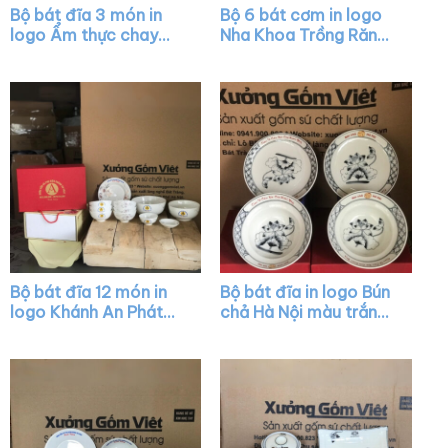
Bộ bát đĩa 3 món in
Bộ 6 bát cơm in logo
logo Ẩm thực chay
Nha Khoa Trồng Răng
Tuệ màu đen XG-
Sài Gòn màu trắng
BD04
XG-BC12
Bộ bát đĩa 12 món in
Bộ bát đĩa in logo Bún
logo Khánh An Phát
chả Hà Nội màu trắng
màu trắng vẽ hoa XG-
vẽ sen đen kẻ viền
BD21
XG-BD34