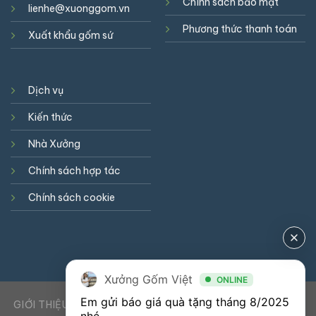
Chính sách bảo mật
lienhe@xuonggom.vn
Phương thức thanh toán
Xuất khẩu gốm sứ
Dịch vụ
Kiến thức
Nhà Xưởng
Chính sách hợp tác
Chính sách cookie
Xưởng Gốm Việt
ONLINE
Em gửi báo giá quà tặng tháng 8/2025 
GIỚI THIỆU
DỊCH VỤ
KIẾN THỨC
LIÊN HỆ
0941900823