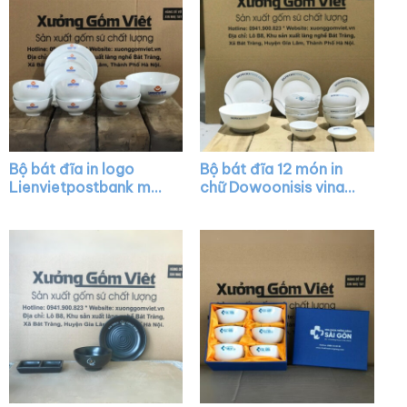
Bộ bát đĩa in logo
Bộ bát đĩa 12 món in
Lienvietpostbank màu
chữ Dowoonisis vina
trắng XG-BD17
màu trắng họa tiết vẽ
tay XG-BD14