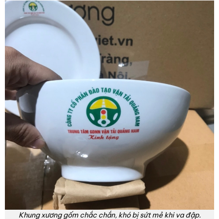
Khung xương gốm chắc chắn, khó bị sứt mẻ khi va đập.