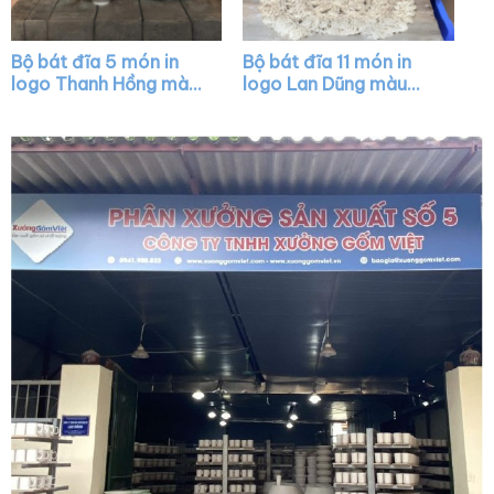
Bộ bát đĩa 5 món in
Bộ bát đĩa 11 món in
logo Thanh Hồng màu
logo Lan Dũng màu
trắng XG-BD09
trắng kẻ viền vẽ hoa
đào cam XG-BD31