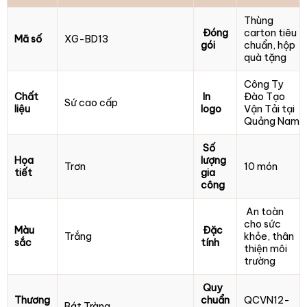
Thùng
Đóng
carton tiêu
Mã số
XG-BD13
gói
chuẩn, hộp
quà tặng
Công Ty
Chất
In
Đào Tạo
Sứ cao cấp
liệu
logo
Vận Tải tại
Quảng Nam
Số
Họa
lượng
Trơn
10 món
tiết
gia
công
An toàn
cho sức
Màu
Đặc
Trắng
khỏe, thân
sắc
tính
thiện môi
trường
Quy
Thương
chuẩn
QCVN12-
Bát Tràng