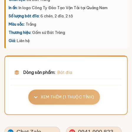
In ấn:
In logo Công Ty Đào Tạo Vận Tải tại Quảng Nam
Số lượng bát đĩa:
6 chén, 2 dĩa, 2 tô
Màu sắc:
Trắng
Thương hiệu:
Gốm sứ Bát Tràng
Giá:
Liên hệ
Dòng sản phẩm:
Bát đĩa
XEM THÊM (1 THUỘC TÍNH)
Chat Zalo
0941.900.823