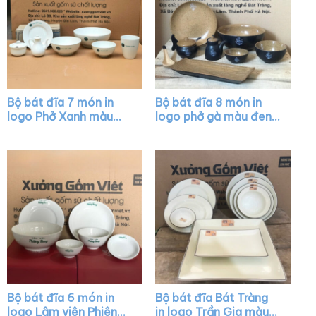
Bộ bát đĩa 7 món in
Bộ bát đĩa 8 món in
logo Phở Xanh màu
logo phở gà màu đen
trắng XG-BD24
XG-BD05
Bộ bát đĩa 6 món in
Bộ bát đĩa Bát Tràng
logo Lâm viên Phiêng
in logo Trần Gia màu