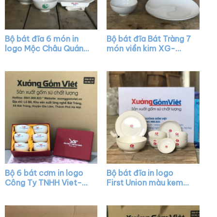
Bộ bát đĩa 6 món in
Bộ bát đĩa Bát Tràng 7
logo Mộc Châu Quán
món viền kim XG-
màu trắng XG-BD26
BD33
Bộ 6 bát cơm in logo
Bộ bát đĩa in logo
Công Ty TNHH Viet-
First Union màu kem
Scew màu trắng XG-
kẻ viền XG-BD06
BC08