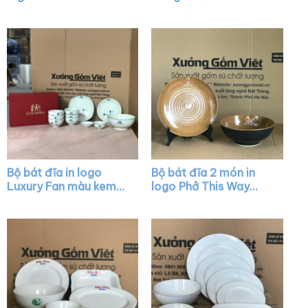
Bung màu trắng XG-
trắng kẻ chỉ XG-BD29
BD16
Bộ bát đĩa in logo
Bộ bát đĩa 2 món in
Luxury Fan màu kem
logo Phở This Way
kẻ viền hoa mai đen
màu đen XG-BD03
XG-BD07