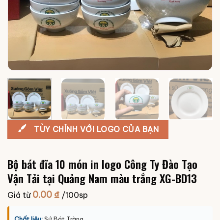
TÙY CHỈNH VỚI LOGO CỦA BẠN
Bộ bát đĩa 10 món in logo Công Ty Đào Tạo
Vận Tải tại Quảng Nam màu trắng XG-BD13
0.00
₫
Giá từ
/100sp
Chất liệu:
Sứ Bát Tràng