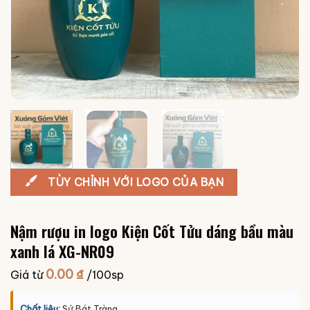
TÙY CHỈNH VỚI LOGO CỦA BẠN
Nậm rượu in logo Kiện Cốt Tửu dáng bầu màu
xanh lá XG-NR09
0.00
₫
Giá từ
/100sp
Chất liệu:
Sứ Bát Tràng