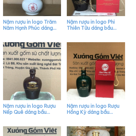
Nậm rượu in logo Trăm
Nậm rượu in logo Phi
Năm Hạnh Phúc dáng
Thiên Tửu dáng bầu
hồ lô màu trắng XG-
màu nâu bóng XG-
NR06
NR27
Nậm rượu in logo Rượu
Nậm rượu in logo Rượu
Nếp Quê dáng bầu
Hồng Kỳ dáng bầu
màu nâu bóng XG-
màu xanh lá bóng nắp
NR29
vàng XG-NR22