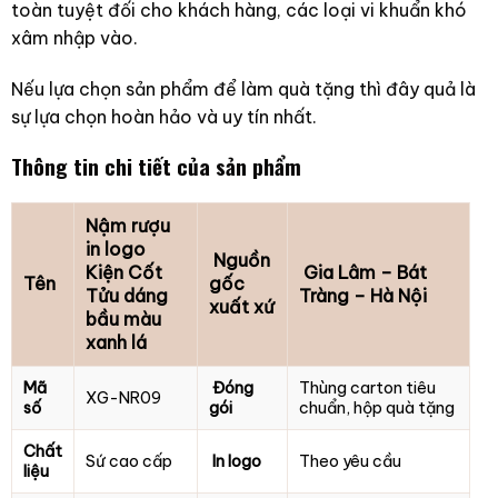
toàn tuyệt đối cho khách hàng, các loại vi khuẩn khó
xâm nhập vào.
Nếu lựa chọn sản phẩm để làm quà tặng thì đây quả là
sự lựa chọn hoàn hảo và uy tín nhất.
Thông tin chi tiết của sản phẩm
Nậm rượu
in logo
Nguồn
Kiện Cốt
Gia Lâm – Bát
Tên
gốc
Tửu dáng
Tràng – Hà Nội
xuất xứ
bầu màu
xanh lá
Mã
Đóng
Thùng carton tiêu
XG-NR09
số
gói
chuẩn, hộp quà tặng
Chất
Sứ cao cấp
In logo
Theo yêu cầu
liệu