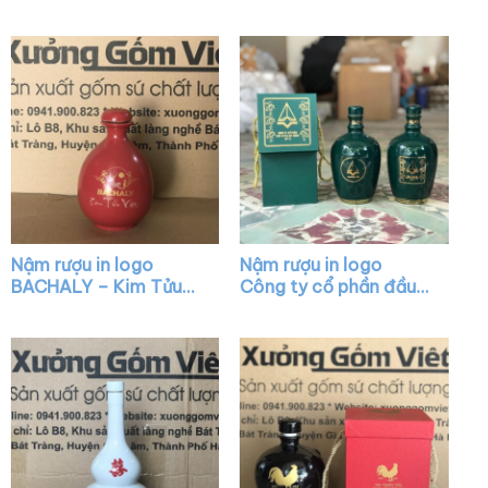
dáng mai bình màu
bầu tròn màu nâu
nâu bóng nắp vàng
bóng có núm XG-
XG-NR13
NR17
Nậm rượu in logo
Nậm rượu in logo
BACHALY – Kim Tửu
Công ty cổ phần đầu
Việt dáng mini màu đỏ
tư và xây dựng số 18
bóng XG-NR12
dáng bầu màu xanh lá
XG-NR20