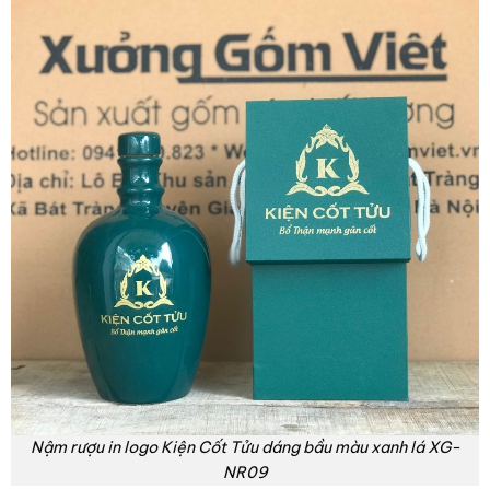
Nậm rượu in logo Kiện Cốt Tửu dáng bầu màu xanh lá XG-
NR09