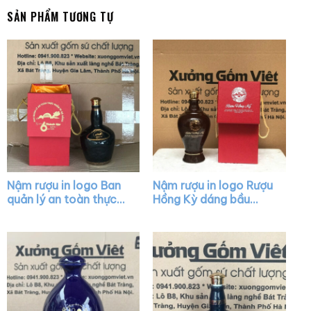
SẢN PHẨM TƯƠNG TỰ
Nậm rượu in logo Ban
Nậm rượu in logo Rượu
quản lý an toàn thực
Hồng Kỳ dáng bầu
phẩm TP. Đà Nẵng
màu nâu bóng nắp
dáng chivas màu men
vàng XG-NR26
bóng XG-NR34