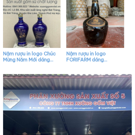
Nậm rượu in logo Chúc
Nậm rượu in logo
Mừng Năm Mới dáng
FORIFARM dáng
mai bình màu xanh vẽ
chivas màu men bóng
vàng XG-NR30
XG-NR35