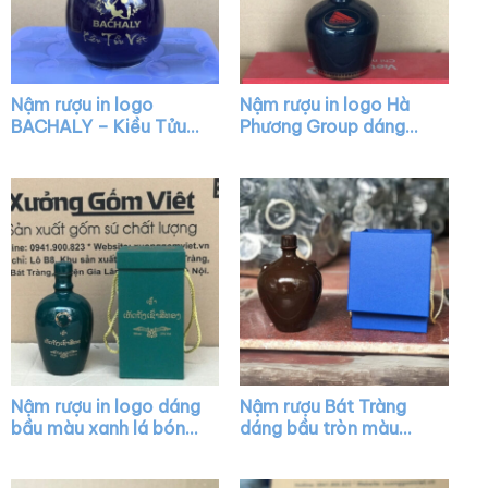
Nậm rượu in logo
Nậm rượu in logo Hà
BACHALY – Kiều Tửu
Phương Group dáng
Việt dáng mini màu
chivas màu xanh bóng
xanh bóng XG-NR10
nắp vàng XG-NR33
Nậm rượu in logo dáng
Nậm rượu Bát Tràng
bầu màu xanh lá bóng
dáng bầu tròn màu
XG-NR23
nâu bóng có núm XG-
NR18