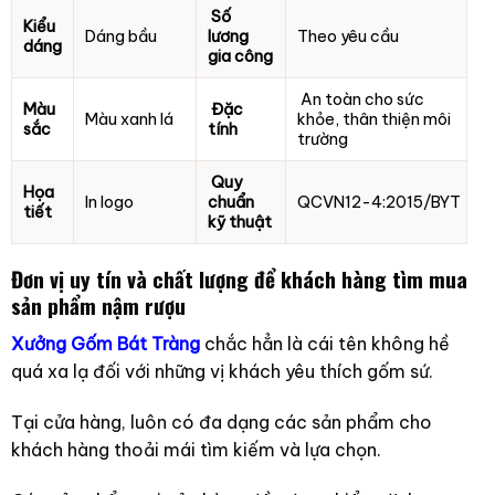
Số
Kiểu
Dáng bầu
lương
Theo yêu cầu
dáng
gia công
An toàn cho sức
Màu
Đặc
Màu xanh lá
khỏe, thân thiện môi
sắc
tính
trường
Quy
Họa
In logo
chuẩn
QCVN12-4:2015/BYT
tiết
kỹ thuật
Đơn vị uy tín và chất lượng để khách hàng tìm mua
sản phẩm nậm rượu
Xưởng Gốm Bát Tràng
chắc hẳn là cái tên không hề
quá xa lạ đối với những vị khách yêu thích gốm sứ.
Tại cửa hàng, luôn có đa dạng các sản phẩm cho
khách hàng thoải mái tìm kiếm và lựa chọn.