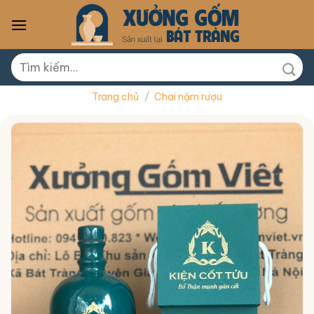
Skip
to
content
Tìm
kiếm:
Trang chủ
/
Chai nậm rượu