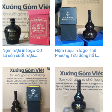
Nậm rượu in logo Cơ
Nậm rượu in logo Thế
sở sản xuất rượu
Phương Tửu dáng hồ lô
truyền thống Can Lộc
màu đen bóng XG-
dáng bầu màu nâu
NR16
đậm XG-NR05