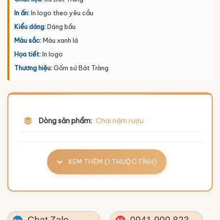
In ấn:
In logo theo yêu cầu
Kiểu dáng:
Dáng bầu
Màu sắc:
Màu xanh lá
Họa tiết:
In logo
Thương hiệu:
Gốm sứ Bát Tràng
Dòng sản phẩm:
Chai nậm rượu
XEM THÊM (1 THUỘC TÍNH)
Chat Zalo
0941.900.823