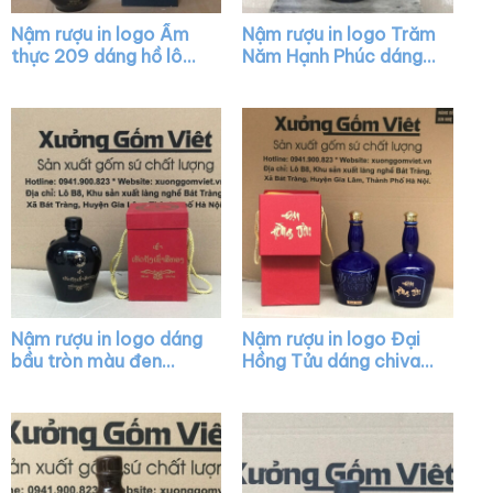
Nậm rượu in logo Ẩm
Nậm rượu in logo Trăm
thực 209 dáng hồ lô
Năm Hạnh Phúc dáng
màu nâu XG-NR02
hồ lô màu đen XG-
NR08
Nậm rượu in logo dáng
Nậm rượu in logo Đại
bầu tròn màu đen
Hồng Tửu dáng chivas
bóng có núm XG-
màu xanh bóng nắp
NR19
vàng XG-NR32