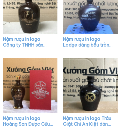
Nậm rượu in logo
Nậm rượu in logo
Công ty TNHH sản
Lodge dáng bầu tròn
xuất thương mại dịch
màu nâu XG-NR03
vụ Nam Tảo dáng bầu
màu nâu bóng XG-
NR25
Nậm rượu in logo
Nậm rượu in logo Trâu
Hoàng Sơn Được Cửu
Giật Chi An Kiệt dáng