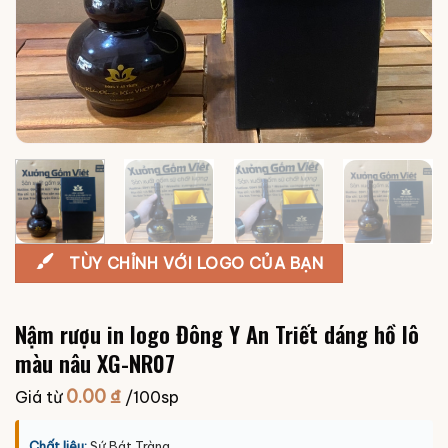
TÙY CHỈNH VỚI LOGO CỦA BẠN
Nậm rượu in logo Đông Y An Triết dáng hồ lô
màu nâu XG-NR07
0.00
₫
Giá từ
/100sp
Chất liệu:
Sứ Bát Tràng