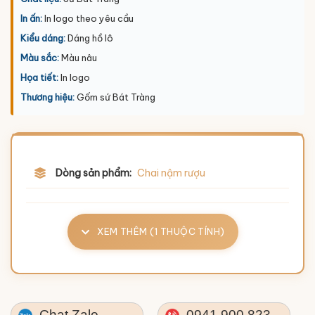
In ấn:
In logo theo yêu cầu
Kiểu dáng:
Dáng hồ lô
Màu sắc:
Màu nâu
Họa tiết:
In logo
Thương hiệu:
Gốm sứ Bát Tràng
Dòng sản phẩm:
Chai nậm rượu
XEM THÊM (1 THUỘC TÍNH)
Chat Zalo
0941.900.823