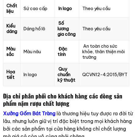
Chất
Sứ cao cấp
In logo
Theo yêu cầu
liệu
Số
Kiểu
Dáng hồ lô
lương
Theo yêu cầu
dáng
gia công
An toàn cho sức
Màu
Đặc
Màu nâu
khỏe, thân thiện môi
sắc
tính
trường
Quy
Họa
In logo
chuẩn
QCVN12-4:2015/BYT
tiết
kỹ thuật
Địa chỉ phân phối cho khách hàng các dòng sản
phẩm nậm rượu chất lượng
Xưởng Gốm Bát Tràng
là thương hiệu tuy được ra đời từ
lâu, nhưng luôn giữ vị trí đặc biệt trong mọi khách hàng
bởi các sản phẩm tại cửa hàng không chỉ chất lượng
mà giá cả còn vô cùng phải chăng.