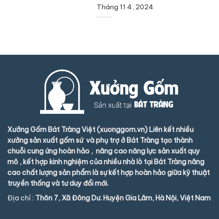
Tháng 11 4, 2024
Xưởng Gốm Bát Tràng Việt (xuonggom.vn) Liên kết nhiều
xưởng sản xuất gốm sứ và phụ trợ ở Bát Tràng tạo thành
chuỗi cung ứng hoàn hảo , nâng cao năng lực sản xuất quy
mô , kết hợp kinh nghiệm của nhiều nhà lò tại Bát Tràng nâng
cao chất lượng sản phẩm là sự kết hợp hoàn hảo giữa kỹ thuật
truyền thống và tư duy đổi mới.
Địa chỉ :
Thôn 7, Xã Đông Dư. Huyện Gia Lâm, Hà Nội, Việt Nam