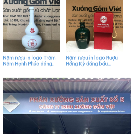
Nậm rượu in logo Trăm
Nậm rượu in logo Rượu
Năm Hạnh Phúc dáng
Hồng Kỳ dáng bầu
hồ lô màu trắng XG-
màu xanh lá bóng nắp
NR06
vàng XG-NR22