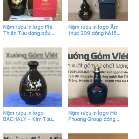
Nậm rượu in logo Phi
Nậm rượu in logo Ẩm
Thiên Tửu dáng bầu
thực 209 dáng hồ lô
màu nâu bóng XG-
màu nâu XG-NR02
NR27
Nậm rượu in logo
Nậm rượu in logo Hà
BACHALY – Kim Tửu
Phương Group dáng
Việt dáng mini màu
chivas màu xanh bóng
nâu bóng XG-NR11
nắp vàng XG-NR33