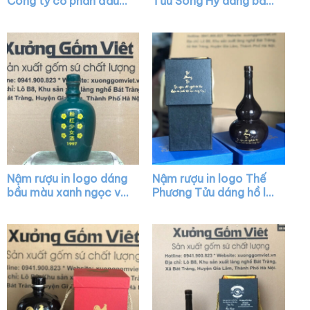
Công ty cổ phần đầu
Tửu Song Hỷ dáng bầu
tư và xây dựng số 18
màu nâu nhạt XG-
dáng bầu màu xanh lá
NR04
XG-NR20
Nậm rượu in logo dáng
Nậm rượu in logo Thế
bầu màu xanh ngọc vẽ
Phương Tửu dáng hồ lô
hoa XG-NR28
màu đen bóng XG-
NR16