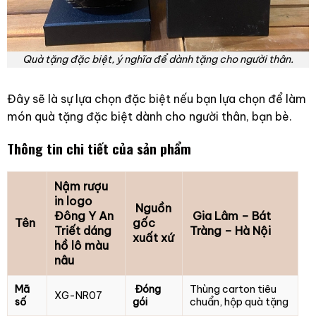
Quà tặng đặc biệt, ý nghĩa để dành tặng cho người thân.
Đây sẽ là sự lựa chọn đặc biệt nếu bạn lựa chọn để làm
món quà tặng đặc biệt dành cho người thân, bạn bè.
Thông tin chi tiết của sản phẩm
Nậm rượu
in logo
Nguồn
Đông Y An
Gia Lâm – Bát
Tên
gốc
Triết dáng
Tràng – Hà Nội
xuất xứ
hồ lô màu
nâu
Mã
Đóng
Thùng carton tiêu
XG-NR07
số
gói
chuẩn, hộp quà tặng