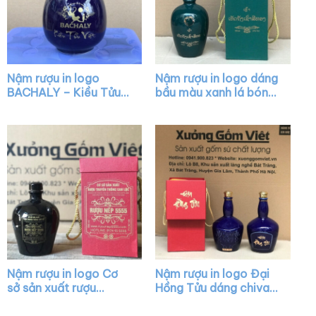
Nậm rượu in logo
Nậm rượu in logo dáng
BACHALY – Kiều Tửu
bầu màu xanh lá bóng
Việt dáng mini màu
XG-NR23
xanh bóng XG-NR10
Nậm rượu in logo Cơ
Nậm rượu in logo Đại
sở sản xuất rượu
Hồng Tửu dáng chivas
truyền thống Can Lộc
màu xanh bóng nắp
dáng bầu màu nâu
vàng XG-NR32