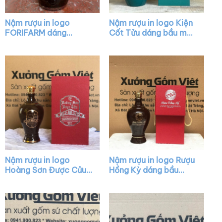
Nậm rượu in logo
Nậm rượu in logo Kiện
FORIFARM dáng
Cốt Tửu dáng bầu màu
chivas màu men bóng
xanh lá XG-NR09
XG-NR35
Nậm rượu in logo
Nậm rượu in logo Rượu
Hoàng Sơn Được Cửu
Hồng Kỳ dáng bầu
dáng mai bình màu
màu nâu bóng nắp
nâu bóng nắp vàng
vàng XG-NR26
XG-NR13