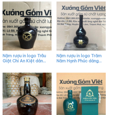
đậm XG-NR05
Nậm rượu in logo Trâu
Nậm rượu in logo Trăm
Giật Chi An Kiệt dáng
Năm Hạnh Phúc dáng
bầu tròn màu nâu
hồ lô màu đen XG-
bóng có núm XG-
NR08
NR17