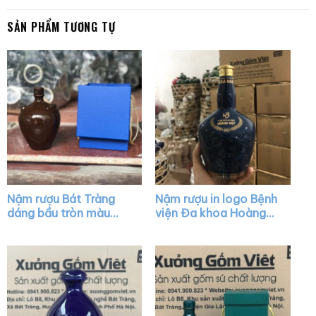
SẢN PHẨM TƯƠNG TỰ
Nậm rượu Bát Tràng
Nậm rượu in logo Bệnh
dáng bầu tròn màu
viện Đa khoa Hoàng
nâu bóng có núm XG-
Việt dáng chivas màu
NR18
xanh bóng nắp vàng
XG-NR31