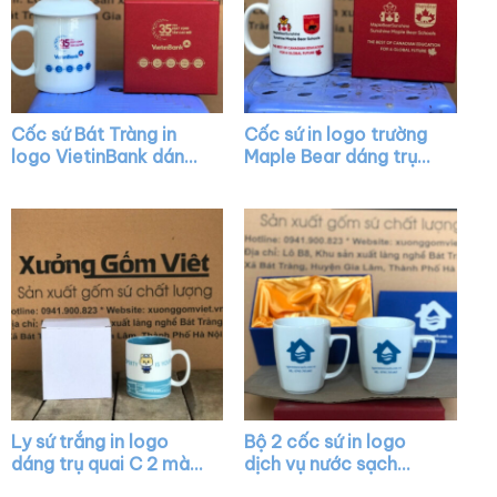
Cốc sứ Bát Tràng in
Cốc sứ in logo trường
logo VietinBank dáng
Maple Bear dáng trụ
trụ màu trắng có nắp
cao màu trắng có
quai C XG-LS09
quai C XG-LS23
Ly sứ trắng in logo
Bộ 2 cốc sứ in logo
dáng trụ quai C 2 màu
dịch vụ nước sạch
trắng xanh mint XG-
dáng thóp màu trắng