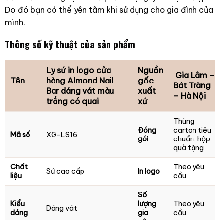
Do đó bạn có thể yên tâm khi sử dụng cho gia đình của
mình.
Thông số kỹ thuật của sản phẩm
Ly sứ in logo cửa
Nguồn
Gia Lâm –
Tên
hàng Almond Nail
gốc
Bát Tràng
Bar dáng vát màu
xuất
– Hà Nội
trắng có quai
xứ
Thùng
Đóng
carton tiêu
Mã số
XG-LS16
gói
chuẩn, hộp
quà tặng
Chất
Theo yêu
Sứ cao cấp
In logo
liệu
cầu
Số
Kiểu
lượng
Theo yêu
Dáng vát
dáng
gia
cầu