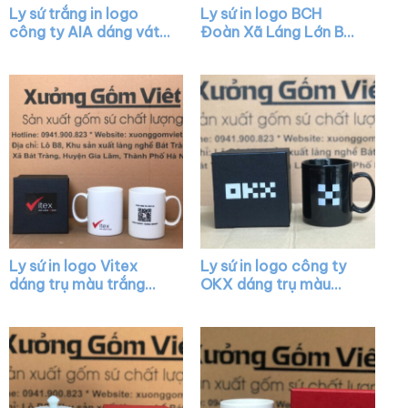
Ly sứ trắng in logo
Ly sứ in logo BCH
công ty AIA dáng vát
Đoàn Xã Láng Lớn Bát
có quai làm quà tặng
Tràng có nắp quai C
XG-LS05
XG-LS41
Ly sứ in logo Vitex
Ly sứ in logo công ty
dáng trụ màu trắng
OKX dáng trụ màu
quai C XG-LS36
đen quai C XG-LS11