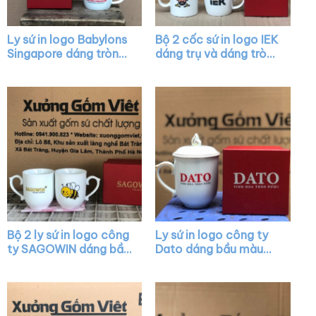
Ly sứ in logo Babylons
Bộ 2 cốc sứ in logo IEK
Singapore dáng tròn
dáng trụ và dáng tròn
lùn màu trắng có quai
lùn màu trắng có quai
XG-LS08
XG-LS21
Bộ 2 ly sứ in logo công
Ly sứ in logo công ty
ty SAGOWIN dáng bầu
Dato dáng bầu màu
màu trắng có quai
trắng có nắp chóp lửa
XG-LS26
viền kim XG-LS24