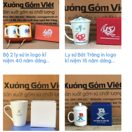
Bộ 2 ly sứ in logo kỉ
Ly sứ Bát Tràng in logo
niệm 40 năm dáng
kỉ niệm 15 năm dáng
tròn màu trắng có
vát màu trắng có quai
quai XG-LS07
họa tiết sen xanh XG-
LS12