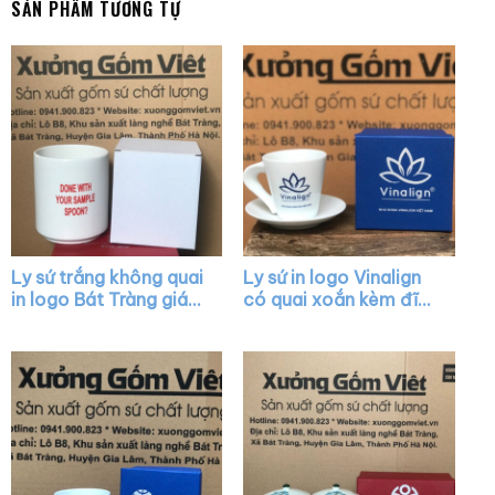
SẢN PHẨM TƯƠNG TỰ
Ly sứ trắng không quai
Ly sứ in logo Vinalign
in logo Bát Tràng giá
có quai xoắn kèm đĩa
rẻ XG-LS01
lót XG-LS40