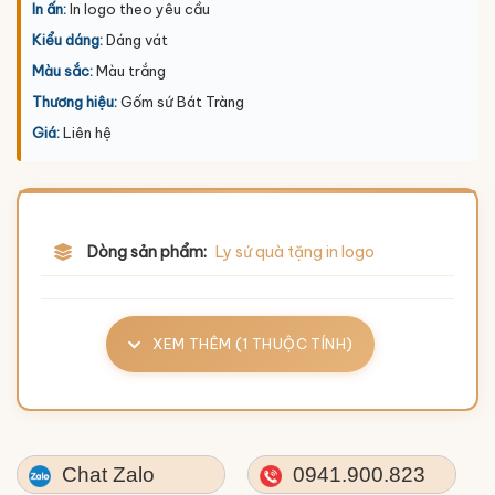
In ấn:
In logo theo yêu cầu
Kiểu dáng:
Dáng vát
Màu sắc:
Màu trắng
Thương hiệu:
Gốm sứ Bát Tràng
Giá:
Liên hệ
Dòng sản phẩm:
Ly sứ quà tặng in logo
XEM THÊM (1 THUỘC TÍNH)
Chat Zalo
0941.900.823