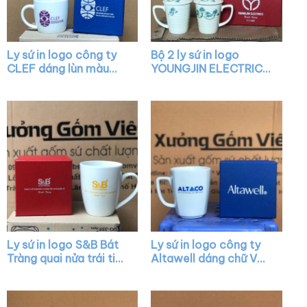
Ly sứ in logo công ty
Bộ 2 ly sứ in logo
CLEF dáng lùn màu
YOUNGJIN ELECTRICS
trắng có quai XG-
có nắp họa tiết vẽ tay
LS18
XG-LS28
Ly sứ in logo S&B Bát
Ly sứ in logo công ty
Tràng quai nửa trái tim
Altawell dáng chữ V
XG-LS44
quai vuông XG-LS35