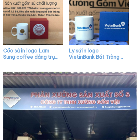
Cốc sứ in logo Lam
Ly sứ in logo
Sung coffee dáng trụ
VietinBank Bát Tràng
cao màu trắng quai C
dáng trụ quai C XG-
XG-LS15
LS43