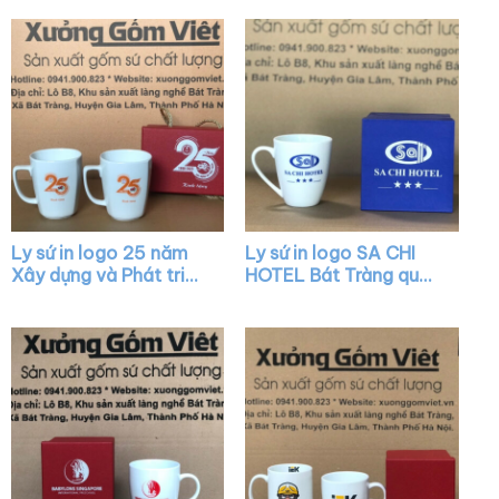
LS02
quai vuông XG-LS14
Ly sứ in logo 25 năm
Ly sứ in logo SA CHI
Xây dựng và Phát triển
HOTEL Bát Tràng quai
dáng chữ V quai vuông
nửa trái tim XG-LS31
XG-LS34