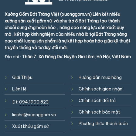
Xưởng Gốm Bát Tràng Việt (xuonggom.vn) Liên kết nhiều
xưởng sản xuất gốm sứ và phụ trợ ở Bát Tràng tạo thành
chuỗi cung ứng hoàn hảo , nâng cao năng lực sản xuất quy
mô , kết hợp kinh nghiệm của nhiều nhà lò tại Bát Tràng nâng
cao chất lượng sản phẩm là sự kết hợp hoàn hảo giữa kỹ thuật
truyền thống và tư duy đổi mới.
Địa chỉ :
Thôn 7, Xã Đông Dư. Huyện Gia Lâm, Hà Nội, Việt Nam
Giới Thiệu
Hướng dẫn mua hàng
Liên Hệ
Chính sách giao nhận
Chính sách đổi trả
Đt:
094.1900.823
Chính sách bảo mật
lienhe@xuonggom.vn
Phương thức thanh toán
Xuất khẩu gốm sứ