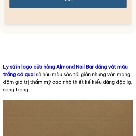
Ly sứ in logo cửa hàng Almond Nail Bar dáng vát màu
trắng có quai
sở hữu màu sắc tối giản nhưng vẫn mang
đậm giá trị thẩm mỹ cao nhờ thiết kế kiểu dáng độc lạ,
sang trọng.