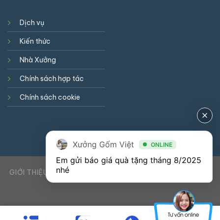
Dịch vụ
Kiến thức
Nhà Xưởng
Chính sách hợp tác
Chính sách cookie
Xưởng Gốm Việt
ONLINE
Em gửi báo giá quà tặng tháng 8/2025 
nhé
GIỚI THIỆU
DỊCH VỤ
KIẾN THỨC
LIÊN HỆ
0941900823