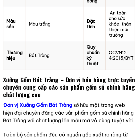
công
An toàn
cho sức
Màu
Đặc
Màu trắng
khỏe, thân
sắc
tính
thiện môi
trường
Quy
Thương
chuẩn
QCVN12-
Bát Tràng
hiệu
kỹ
4:2015/BYT
thuật
Xưởng Gốm Bát Tràng – Đơn vị bán hàng trực tuyến
chuyên cung cấp các sản phẩm gốm sứ chính hãng
chất lượng cao
Đơn vị Xưởng Gốm Bát Tràng
sở hữu một trang web
hiện đại chuyên đăng các sản phẩm gốm sứ chính hãng
Bát Tràng với chất lượng lẫn mẫu mã vô cùng tuyệt vời.
Toàn bộ sản phẩm đều có nguồn gốc xuất rõ ràng từ