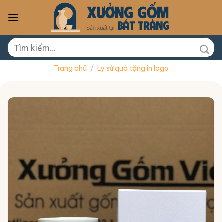
Skip
to
content
Tìm
kiếm:
Trang chủ
/
Ly sứ quà tặng in logo