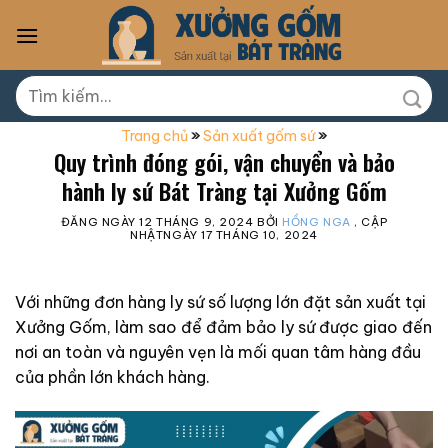
Skip
to
content
Tìm
kiếm:
Trang chủ
»
Sản xuất gốm sứ
»
Quy trình đóng gói, vận chuyển và bảo
hành ly sứ Bát Tràng tại Xưởng Gốm
ĐĂNG NGÀY
12 THÁNG 9, 2024
BỞI
HỒNG NGA
, CẬP
NHẬTNGÀY
17 THÁNG 10, 2024
Với những đơn hàng ly sứ số lượng lớn đặt sản xuất tại
Xưởng Gốm, làm sao để đảm bảo ly sứ được giao đến
nơi an toàn và nguyên vẹn là mối quan tâm hàng đầu
của phần lớn khách hàng.