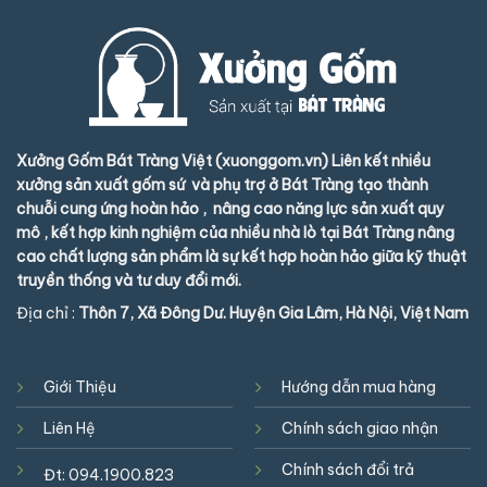
Xưởng Gốm Bát Tràng Việt (xuonggom.vn) Liên kết nhiều
xưởng sản xuất gốm sứ và phụ trợ ở Bát Tràng tạo thành
chuỗi cung ứng hoàn hảo , nâng cao năng lực sản xuất quy
mô , kết hợp kinh nghiệm của nhiều nhà lò tại Bát Tràng nâng
cao chất lượng sản phẩm là sự kết hợp hoàn hảo giữa kỹ thuật
truyền thống và tư duy đổi mới.
Địa chỉ :
Thôn 7, Xã Đông Dư. Huyện Gia Lâm, Hà Nội, Việt Nam
Giới Thiệu
Hướng dẫn mua hàng
Liên Hệ
Chính sách giao nhận
Chính sách đổi trả
Đt:
094.1900.823