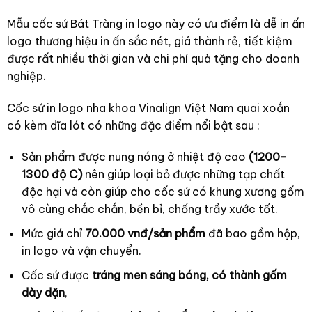
Mẫu cốc sứ Bát Tràng in logo này có ưu điểm là dễ in ấn
logo thương hiệu in ấn sắc nét, giá thành rẻ, tiết kiệm
được rất nhiều thời gian và chi phí quà tặng cho doanh
nghiệp.
Cốc sứ in logo nha khoa Vinalign Việt Nam quai xoắn
có kèm dĩa lót có những đặc điểm nổi bật sau :
Sản phẩm được nung nóng ở nhiệt độ cao
(1200-
1300 độ C)
nên giúp loại bỏ được những tạp chất
độc hại và còn giúp cho cốc sứ có khung xương gốm
vô cùng chắc chắn, bền bỉ, chống trầy xước tốt.
Mức giá chỉ
70.000 vnđ/sản phẩm
đã bao gồm hộp,
in logo và vận chuyển.
Cốc sứ được
tráng men sáng bóng, có thành gốm
dày dặn
,