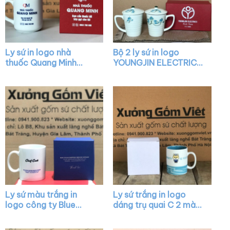
Ly sứ in logo nhà
Bộ 2 ly sứ in logo
thuốc Quang Minh
YOUNGJIN ELECTRICS
dáng trụ cao màu
có nắp họa tiết vẽ tay
trắng có quai C XG-
XG-LS28
LS13
Ly sứ màu trắng in
Ly sứ trắng in logo
logo công ty Blue
dáng trụ quai C 2 màu
Ocean dáng trụ quai C
trắng xanh mint XG-
XG-LS04
LS02