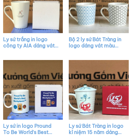
Ly sứ trắng in logo
Bộ 2 ly sứ Bát Tràng in
công ty AIA dáng vát
logo dáng vát màu
có quai làm quà tặng
trắng có quai XG-
XG-LS05
LS19
Ly sứ in logo Pround
Ly sứ Bát Tràng in logo
To Be World’s Best
kỉ niệm 15 năm dáng
Workplaces dáng trụ
vát màu trắng có quai