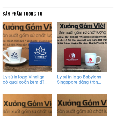
SẢN PHẨM TƯƠNG TỰ
Ly sứ in logo Vinalign
Ly sứ in logo Babylons
có quai xoắn kèm đĩa
Singapore dáng tròn
lót XG-LS40
lùn màu trắng có quai
XG-LS08