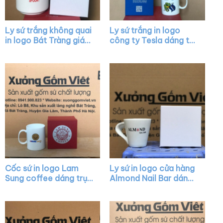
Ly sứ trắng không quai
Ly sứ trắng in logo
in logo Bát Tràng giá
công ty Tesla dáng trụ
rẻ XG-LS01
quai C làm quà tặng
XG-LS03
Cốc sứ in logo Lam
Ly sứ in logo cửa hàng
Sung coffee dáng trụ
Almond Nail Bar dáng
cao màu trắng quai C
vát màu trắng có quai
XG-LS15
XG-LS16