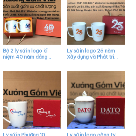
Bộ 2 ly sứ in logo kỉ
Ly sứ in logo 25 năm
niệm 40 năm dáng
Xây dựng và Phát triển
tròn màu trắng có
dáng chữ V quai vuông
quai XG-LS07
XG-LS34
Ly sứ in Phường 10
Ly sứ in logo công ty