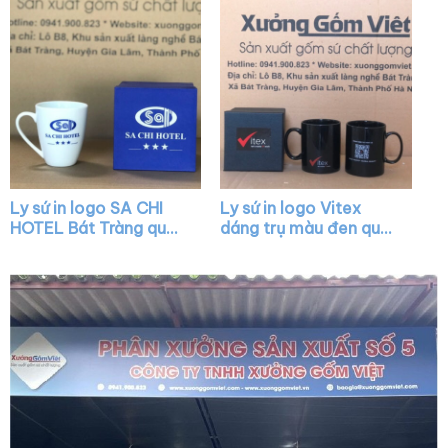
Ly sứ in logo SA CHI
Ly sứ in logo Vitex
HOTEL Bát Tràng quai
dáng trụ màu đen quai
nửa trái tim XG-LS31
C XG-LS37