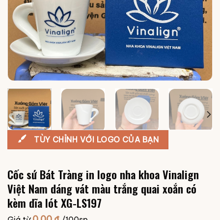
TÙY CHỈNH VỚI LOGO CỦA BẠN
Cốc sứ Bát Tràng in logo nha khoa Vinalign
Việt Nam dáng vát màu trắng quai xoắn có
kèm dĩa lót XG-LS197
0.00
₫
Giá từ
/100sp