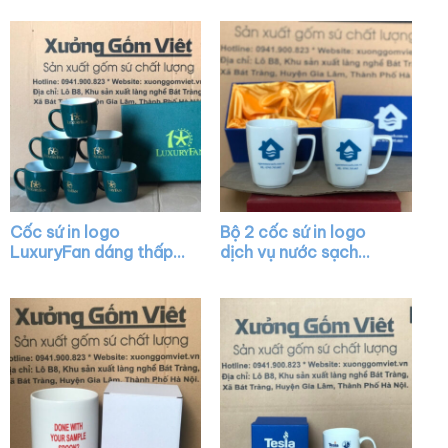
màu trắng quai C XG-
họa tiết sen xanh XG-
LS32
LS12
Cốc sứ in logo
Bộ 2 cốc sứ in logo
LuxuryFan dáng thấp
dịch vụ nước sạch
quai C màu xanh lá vẽ
dáng thóp màu trắng
vàng XG-LS29
quai vuông XG-LS14