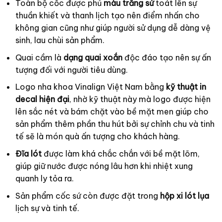
Toàn bộ cốc được phủ
màu trắng sứ
toát lên sự
thuần khiết và thanh lịch tạo nên điểm nhấn cho
không gian cũng như giúp người sử dụng dễ dàng vệ
sinh, lau chùi sản phẩm.
Quai cầm là
dạng quai xoắn
độc đáo tạo nên sự ấn
tượng đối với người tiêu dùng.
Logo nha khoa Vinalign Việt Nam bằng
kỹ thuật in
decal hiện đại
, nhờ kỹ thuật này mà logo được hiện
lên sắc nét và bám chặt vào bề mặt men giúp cho
sản phẩm thêm phần thu hút bởi sự chỉnh chu và tinh
tế sẽ là món quà ấn tượng cho khách hàng.
Đĩa lót
được làm khá chắc chắn với bề mặt lõm,
giúp giữ nước được nóng lâu hơn khi nhiệt xung
quanh ly tỏa ra.
Sản phẩm cốc sứ còn được đặt trong
hộp xi lót lụa
lịch sự và tinh tế.