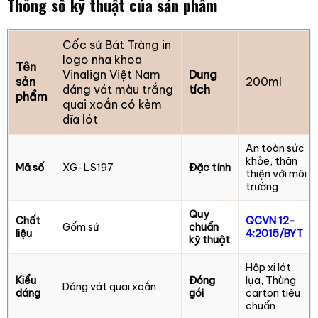
Thông số kỹ thuật của sản phẩm
Cốc sứ Bát Tràng in
logo nha khoa
Tên
Vinalign Việt Nam
Dung
sản
200ml
dáng vát màu trắng
tích
phẩm
quai xoắn có kèm
dĩa lót
An toàn sức
khỏe, thân
Mã số
XG-LS197
Đặc tính
thiện với môi
trường
Quy
Chất
QCVN 12-
Gốm sứ
chuẩn
liệu
4:2015/BYT
kỹ thuật
Hộp xi lót
Kiểu
Đóng
lụa, Thùng
Dáng vát quai xoắn
dáng
gói
carton tiêu
chuẩn