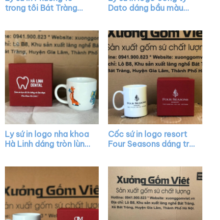
trong tôi Bát Tràng
Dato dáng bầu màu
quai nửa trái tim XG-
trắng có nắp chóp lửa
LS42
viền kim XG-LS24
Ly sứ in logo nha khoa
Cốc sứ in logo resort
Hà Linh dáng tròn lùn
Four Seasons dáng trụ
màu trắng có quai
cao màu trắng có
XG-LS06
quai C XG-LS22