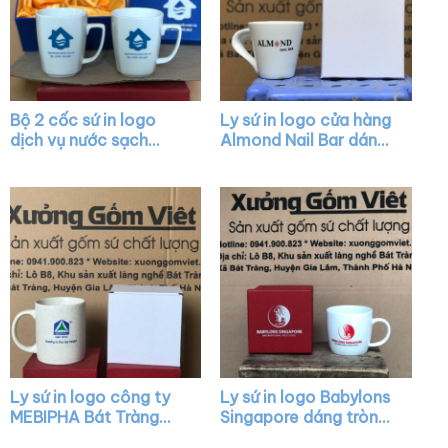
Bộ 2 cốc sứ in logo
Ly sứ in logo cửa hàng
dịch vụ nước sạch
Almond Nail Bar dáng
dáng thóp màu trắng
vát màu trắng có quai
quai vuông XG-LS14
XG-LS16
Ly sứ in logo công ty
Ly sứ in logo Babylons
MEBIPHA Bát Tràng
Singapore dáng tròn
dáng trụ quai C XG-
lùn màu trắng có quai