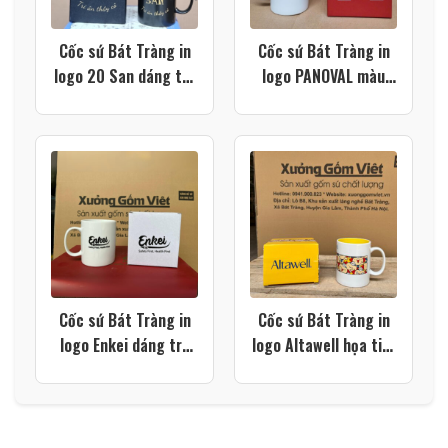
Cốc sứ Bát Tràng in
Cốc sứ Bát Tràng in
logo 20 San dáng trụ
logo PANOVAL màu
quai C màu đen XG-
trắng dáng trụ quai C
LS215
XG-LS212
Cốc sứ Bát Tràng in
Cốc sứ Bát Tràng in
logo Enkei dáng trụ
logo Altawell họa tiết
quai C màu trắng XG-
hoạt hình màu trắng
LS205
quai C lòng vàng XG-
LS201