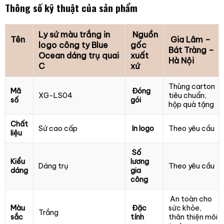
Thông số kỹ thuật của sản phẩm
Ly sứ màu trắng in
Nguồn
Tên
Gia Lâm –
logo công ty Blue
gốc
Bát Tràng –
Ocean dáng trụ quai
xuất
Hà Nội
C
xứ
Thùng carton
Mã
Đóng
XG-LS04
tiêu chuẩn,
số
gói
hộp quà tặng
Chất
Sứ cao cấp
In logo
Theo yêu cầu
liệu
Số
Kiểu
lương
Dáng trụ
Theo yêu cầu
dáng
gia
công
An toàn cho
Màu
Đặc
sức khỏe,
Trắng
sắc
tính
thân thiện môi