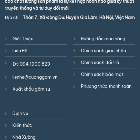
cao chất lượng sản phẩm là sự kết hợp hoàn hảo giữa kỹ thuật
truyền thống và tư duy đổi mới.
Địa chỉ :
Thôn 7, Xã Đông Dư. Huyện Gia Lâm, Hà Nội, Việt Nam
Giới Thiệu
Hướng dẫn mua hàng
Liên Hệ
Chính sách giao nhận
Chính sách đổi trả
Đt:
094.1900.823
Chính sách bảo mật
lienhe@xuonggom.vn
Phương thức thanh toán
Xuất khẩu gốm sứ
Dịch vụ
Kiến thức
Nhà Xưởng