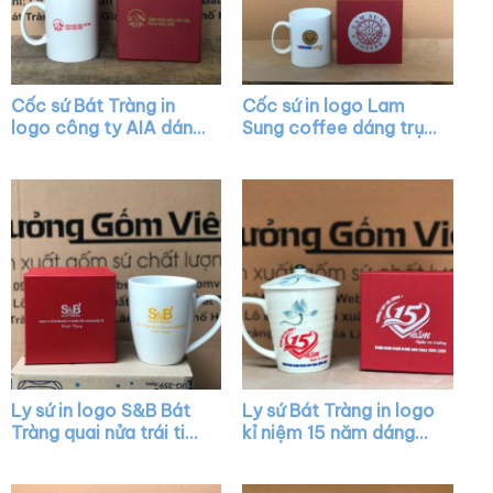
Cốc sứ Bát Tràng in
Cốc sứ in logo Lam
logo công ty AIA dáng
Sung coffee dáng trụ
trụ cao màu trắng có
cao màu trắng quai C
quai C XG-LS20
XG-LS15
Ly sứ in logo S&B Bát
Ly sứ Bát Tràng in logo
Tràng quai nửa trái tim
kỉ niệm 15 năm dáng
XG-LS44
vát màu trắng có quai
họa tiết sen xanh XG-