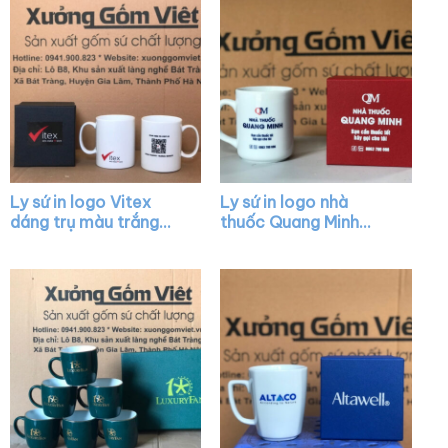
LS12
Ly sứ in logo Vitex
Ly sứ in logo nhà
dáng trụ màu trắng
thuốc Quang Minh
quai C XG-LS36
dáng trụ cao màu
trắng có quai C XG-
LS13