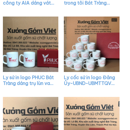
công ty AIA dáng vát
trong tôi Bát Tràng
có quai làm quà tặng
quai nửa trái tim XG-
XG-LS05
LS42
Ly sứ in logo PHUC Bát
Ly cốc sứ in logo Đảng
Tràng dáng trụ lùn vai
Ủy-UBND-UBMTTQVN
vuông XG-LS39
Phường Thạch Xuân
Chúc mừng Kỷ niệm 41
năm Ngày Nhà Giáo
Việt Nam dáng lùn
quai C XG-LS33