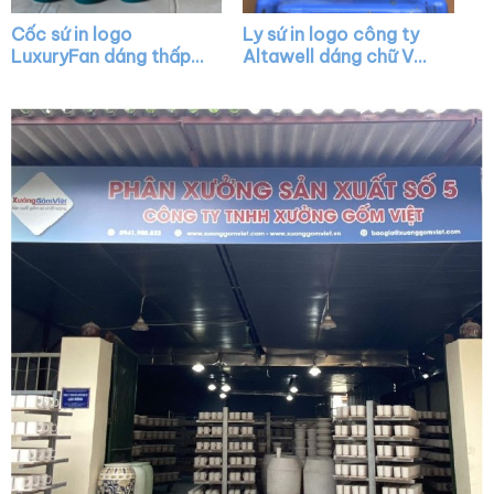
Cốc sứ in logo
Ly sứ in logo công ty
LuxuryFan dáng thấp
Altawell dáng chữ V
quai C màu xanh lá vẽ
quai vuông XG-LS35
vàng XG-LS29