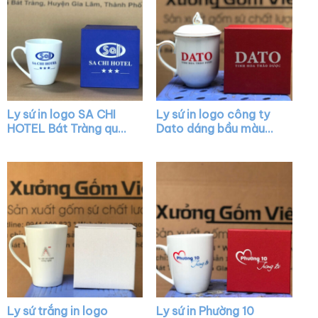
Ly sứ in logo SA CHI
Ly sứ in logo công ty
HOTEL Bát Tràng quai
Dato dáng bầu màu
nửa trái tim XG-LS31
trắng có nắp chóp lửa
viền kim XG-LS24
Ly sứ trắng in logo
Ly sứ in Phường 10