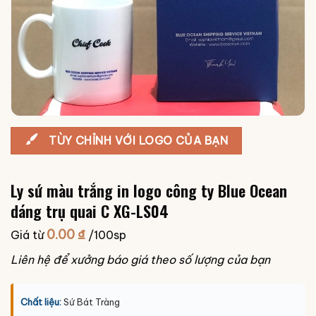
TÙY CHỈNH VỚI LOGO CỦA BẠN
Ly sứ màu trắng in logo công ty Blue Ocean
dáng trụ quai C XG-LS04
0.00
₫
Giá từ
/100sp
Liên hệ để xưởng báo giá theo số lượng của bạn
Chất liệu:
Sứ Bát Tràng