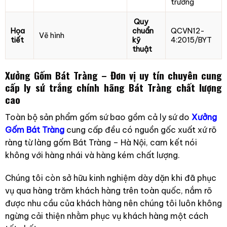
trường
Quy
Họa
chuẩn
QCVN12-
Vẽ hình
tiết
kỹ
4:2015/BYT
thuật
Xưởng Gốm Bát Tràng – Đơn vị uy tín chuyên cung
cấp ly sứ trắng chính hãng Bát Tràng chất lượng
cao
Toàn bộ sản phẩm gốm sứ bao gồm cả ly sứ do
Xưởng
Gốm Bát Tràng
cung cấp đều có nguồn gốc xuất xứ rõ
ràng từ làng gốm Bát Tràng – Hà Nội, cam kết nói
không với hàng nhái và hàng kém chất lượng.
Chúng tôi còn sở hữu kinh nghiệm dày dặn khi đã phục
vụ qua hàng trăm khách hàng trên toàn quốc, nắm rõ
được nhu cầu của khách hàng nên chúng tôi luôn không
ngừng cải thiện nhằm phục vụ khách hàng một cách