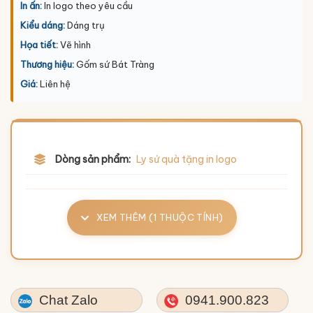
In ấn:
In logo theo yêu cầu
Kiểu dáng:
Dáng trụ
Họa tiết:
Vẽ hình
Thương hiệu:
Gốm sứ Bát Tràng
Giá:
Liên hệ
Dòng sản phẩm:
Ly sứ quà tặng in logo
XEM THÊM (1 THUỘC TÍNH)
Chat Zalo
0941.900.823