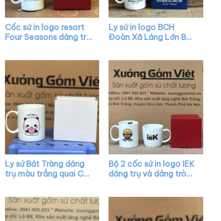
Cốc sứ in logo resort
Ly sứ in logo BCH
Four Seasons dáng trụ
Đoàn Xã Láng Lớn Bát
cao màu trắng có
Tràng có nắp quai C
quai C XG-LS22
XG-LS41
Ly sứ Bát Tràng dáng
Bộ 2 cốc sứ in logo IEK
trụ màu trắng quai C
dáng trụ và dáng tròn
vẽ hình XG-LS25
lùn màu trắng có quai
XG-LS21