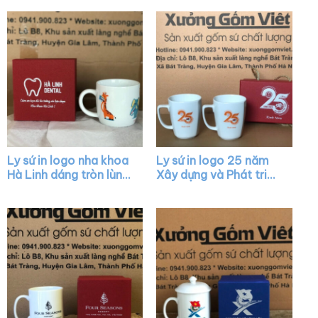
LS38
XG-LS08
Ly sứ in logo nha khoa
Ly sứ in logo 25 năm
Hà Linh dáng tròn lùn
Xây dựng và Phát triển
màu trắng có quai
dáng chữ V quai vuông
XG-LS06
XG-LS34