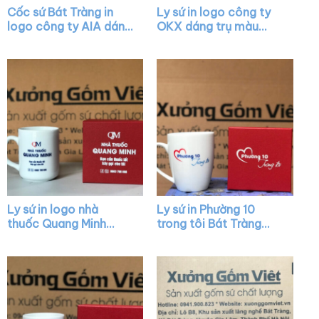
Cốc sứ Bát Tràng in
Ly sứ in logo công ty
logo công ty AIA dáng
OKX dáng trụ màu
trụ cao màu trắng có
đen quai C XG-LS11
quai C XG-LS20
Ly sứ in logo nhà
Ly sứ in Phường 10
thuốc Quang Minh
trong tôi Bát Tràng
dáng trụ cao màu
quai nửa trái tim XG-
trắng có quai C XG-
LS42
LS13