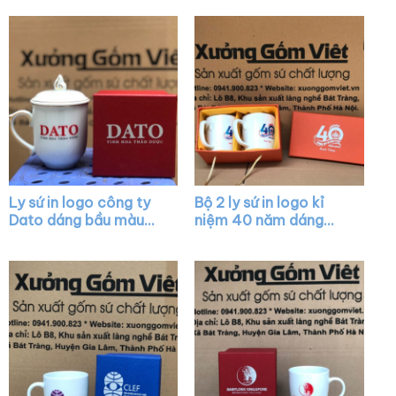
họa tiết sen xanh XG-
nắp chóp lửa viền kim
LS12
XG-LS10
Ly sứ in logo công ty
Bộ 2 ly sứ in logo kỉ
Dato dáng bầu màu
niệm 40 năm dáng
trắng có nắp chóp lửa
tròn màu trắng có
viền kim XG-LS24
quai XG-LS07