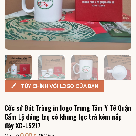
TÙY CHỈNH VỚI LOGO CỦA BẠN
Cốc sứ Bát Tràng in logo Trung Tâm Y Tế Quận
Cẩm Lệ dáng trụ có khung lọc trà kèm nắp
đậy XG-LS217
0.00
₫
Giá từ
/100sp