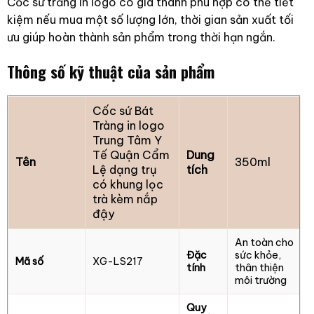
Cốc sứ trắng in logo có giá thành phù hợp có thể tiết
kiệm nếu mua một số lượng lớn, thời gian sản xuất tối
ưu giúp hoàn thành sản phẩm trong thời hạn ngắn.
Thông số kỹ thuật của sản phẩm
Cốc sứ Bát
Tràng in logo
Trung Tâm Y
Tế Quận Cẩm
Dung
Tên
350ml
Lệ dạng trụ
tích
có khung lọc
trà kèm nắp
đậy
An toàn cho
Đặc
sức khỏe,
Mã số
XG-LS217
tính
thân thiện
môi trường
Quy