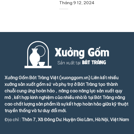
Tháng 9 12, 2024
Xưởng Gốm Bát Tràng Việt (xuonggom.vn) Liên kết nhiều
xưởng sản xuất gốm sứ và phụ trợ ở Bát Tràng tạo thành
chuỗi cung ứng hoàn hảo , nâng cao năng lực sản xuất quy
mô , kết hợp kinh nghiệm của nhiều nhà lò tại Bát Tràng nâng
cao chất lượng sản phẩm là sự kết hợp hoàn hảo giữa kỹ thuật
truyền thống và tư duy đổi mới.
Địa chỉ :
Thôn 7, Xã Đông Dư. Huyện Gia Lâm, Hà Nội, Việt Nam