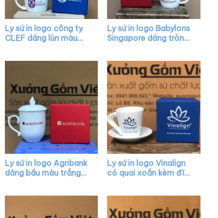
Ly sứ in logo công ty
Ly sứ in logo Babylons
CLEF dáng lùn màu
Singapore dáng tròn
trắng có quai XG-
lùn màu trắng có quai
LS18
XG-LS08
Ly sứ in logo Agribank
Ly sứ in logo Vinalign
dáng bầu màu trắng
có quai xoắn kèm đĩa
chóp lửa có nắp quai
lót XG-LS40
cách điệu XG-LS17