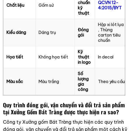
chuẩn
QCVN 12-
Chất liệu
Gốm sứ
kỹ
4:2015/BYT
thuật
Hộp xi lót lụa
Đóng
, Thùng
Kiểu dáng
Dáng trụ
gói
carton tiêu
chuẩn
Kỹ
Họa tiết
Không họa tiết
thuật
In decal
in logo
Số
lượng
Màu sắc
Màu trắng
Theo yêu cầu
gia
công
Quy trình đóng gói, vận chuyển và đổi trả sản phẩm
tại Xưởng Gốm Bát Tràng được thực hiện ra sao?
Công ty Xưởng gốm Bát Tràng thực hiện các quy trình
đóng gói, vận chuyển và đổi trả sản phẩm một cách kỹ