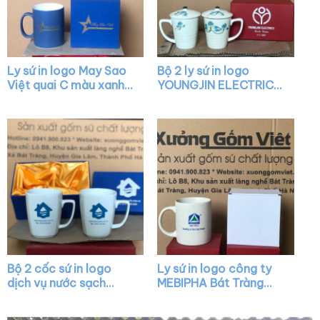
Ly sứ in logo May Sao
Bộ 2 ly sứ in logo
Việt quai C màu xanh
YOUNGJIN ELECTRICS
dương XG-LS30
có nắp họa tiết vẽ tay
XG-LS28
Bộ 2 cốc sứ in logo
Ly sứ in logo công ty
dịch vụ nước sạch
MEBIPHA Bát Tràng
dáng thóp màu trắng
dáng trụ quai C XG-
quai vuông XG-LS14
LS38