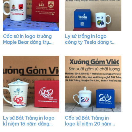
Cốc sứ in logo trường
Ly sứ trắng in logo
Maple Bear dáng trụ
công ty Tesla dáng trụ
cao màu trắng có
quai C làm quà tặng
quai C XG-LS23
XG-LS03
Ly sứ Bát Tràng in logo
Cốc sứ Bát Tràng in
kỉ niệm 15 năm dáng
logo kỉ niệm 20 năm
vát màu trắng có quai
dáng bầu màu trắng