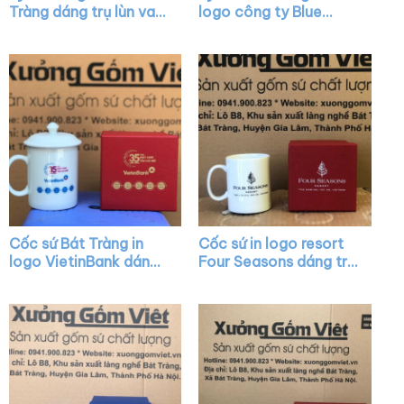
Tràng dáng trụ lùn vai
logo công ty Blue
vuông XG-LS39
Ocean dáng trụ quai C
XG-LS04
Cốc sứ Bát Tràng in
Cốc sứ in logo resort
logo VietinBank dáng
Four Seasons dáng trụ
trụ màu trắng có nắp
cao màu trắng có
quai C XG-LS09
quai C XG-LS22