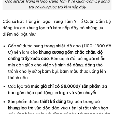
Cốc sứ Bát Tràng in logo Trung Tâm Y Tế Quận Cẩm Lệ dáng
trụ có khung lọc trà kèm nắp đậy
Cốc sứ Bát Tràng in logo Trung Tâm Y Tế Quận Cẩm Lệ
dáng trụ có khung lọc trà kèm nắp đậy có những ưu
điểm nổi bật như:
Cốc sứ được nung trong nhiệt độ cao (1100-1300 độ
C) nên làm cho
khung xương gốm chắc chắn, độ
chống trầy xước cao
. Bên cạnh đó, bề
ngoài nhẵn
mịn còn giúp cho việc vệ sinh dễ dàng, đồng thời
tránh cho ly sứ bị bám bụi, bám màu thức uống lên
thành cốc.
Cốc lọc trà
mức giá chỉ có 98.000đ/
sản phẩm
đã
bao gồm hộp quà tặng, in logo và vận chuyển.
Sản phẩm được
thiết kế dáng trụ
, bên trong có
khung lọc trà
vừa độc đáo vừa tiện lợi rất thích hợp