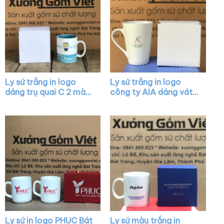
Ly sứ trắng in logo
Ly sứ trắng in logo
dáng trụ quai C 2 màu
công ty AIA dáng vát
trắng xanh mint XG-
có quai làm quà tặng
LS02
XG-LS05
Ly sứ in logo PHUC Bát
Ly sứ màu trắng in