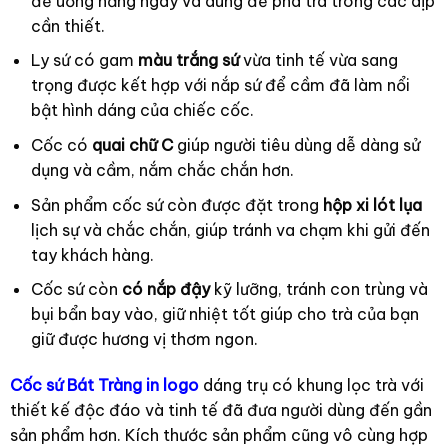
để uống hằng ngày và dùng để pha trà trong các dịp
cần thiết.
Ly sứ có gam
màu trắng sứ
vừa tinh tế vừa sang
trọng được kết hợp với nắp sứ để cầm đã làm nổi
bật hình dáng của chiếc cốc.
Cốc có
quai chữ C
giúp người tiêu dùng dễ dàng sử
dụng và cầm, nắm chắc chắn hơn.
Sản phẩm cốc sứ còn được đặt trong
hộp xi lót lụa
lịch sự và chắc chắn, giúp tránh va chạm khi gửi đến
tay khách hàng.
Cốc sứ còn
có nắp đậy
kỹ lưỡng, tránh con trùng và
bụi bẩn bay vào, giữ nhiệt tốt giúp cho trà của bạn
giữ được hương vị thơm ngon.
Cốc sứ Bát Tràng in logo
dáng trụ có khung lọc trà với
thiết kế độc đáo và tinh tế đã đưa người dùng đến gần
sản phẩm hơn. Kích thước sản phẩm cũng vô cùng hợp