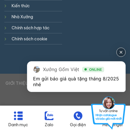
Kiến thức
Nhà Xưởng
Chính sách hợp tác
Chính sách cookie
Xưởng Gốm Việt
ONLINE
Em gửi báo giá quà tặng tháng 8/2025 
GIỚI THIỆU
DỊCH VỤ
KIẾN THỨC
LIÊN HỆ
0941900823
nhé
Danh mục
Zalo
Gọi điện
Messenger