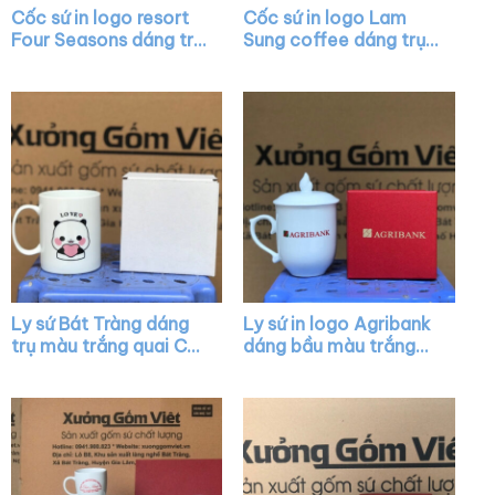
Cốc sứ in logo resort
Cốc sứ in logo Lam
Four Seasons dáng trụ
Sung coffee dáng trụ
cao màu trắng có
cao màu trắng quai C
quai C XG-LS22
XG-LS15
Ly sứ Bát Tràng dáng
Ly sứ in logo Agribank
trụ màu trắng quai C
dáng bầu màu trắng
vẽ hình XG-LS25
chóp lửa có nắp quai
cách điệu XG-LS17