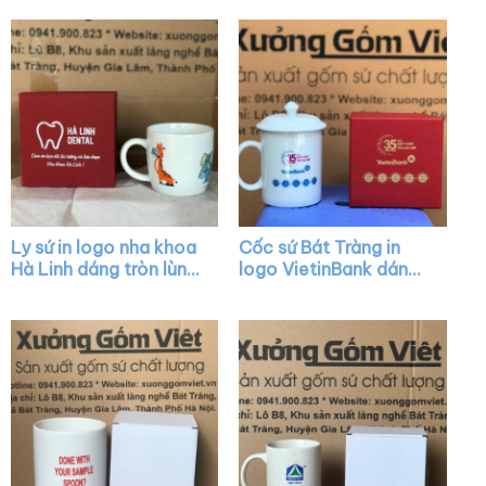
XG-LS04
vuông XG-LS27
Ly sứ in logo nha khoa
Cốc sứ Bát Tràng in
Hà Linh dáng tròn lùn
logo VietinBank dáng
màu trắng có quai
trụ màu trắng có nắp
XG-LS06
quai C XG-LS09