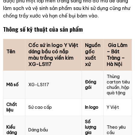
được phủ một lớp men trắng sáng nhờ đó mà dễ dàng
làm sạch và vệ sinh sản phẩm sau khi sử dụng cũng như
chống trầy xước và hạn chế bụi bám vào.
Thông số kỹ thuật của sản phẩm
Cốc sứ in logo Y Việt
Nguồn
Gia Lâm
Tên
dáng bầu có nắp
gốc
– Bát
màu trắng viền kim
xuất
Tràng –
XG-LS117
xứ
Hà Nội
Thùng
Đóng
carton tiêu
Mã số
XG-LS117
gói
chuẩn, hộp
quà tặng
Chất
Sứ cao cấp
In logo
Y Việt
liệu
Số
Kiểu
lượng
Theo yêu
Dáng bầu
dáng
gia
cầu