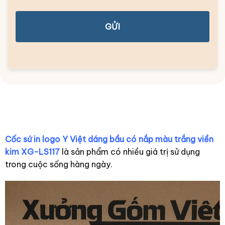
GỬI
Cốc sứ in logo Y Việt dáng bầu có nắp màu trắng viền
kim XG-LS117
là sản phẩm có nhiều giá trị sử dụng
trong cuộc sống hàng ngày.