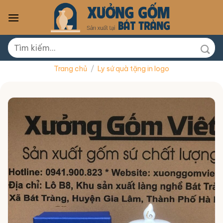
Skip
to
content
Tìm
kiếm:
Trang chủ
/
Ly sứ quà tặng in logo