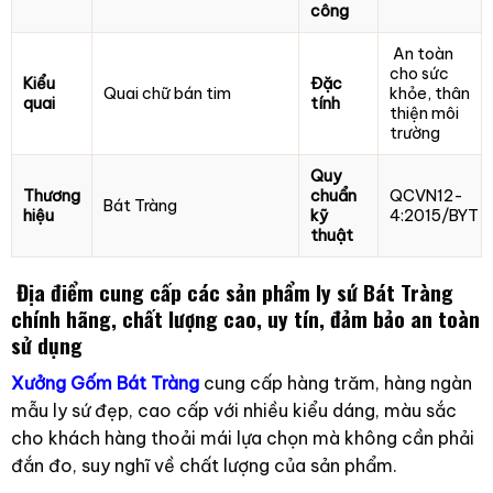
công
An toàn
cho sức
Kiểu
Đặc
Quai chữ bán tim
khỏe, thân
quai
tính
thiện môi
trường
Quy
Thương
chuẩn
QCVN12-
Bát Tràng
hiệu
kỹ
4:2015/BYT
thuật
Địa điểm cung cấp các sản phẩm ly sứ Bát Tràng
chính hãng, chất lượng cao, uy tín, đảm bảo an toàn
sử dụng
Xưởng Gốm Bát Tràng
cung cấp hàng trăm, hàng ngàn
mẫu ly sứ đẹp, cao cấp với nhiều kiểu dáng, màu sắc
cho khách hàng thoải mái lựa chọn mà không cần phải
đắn đo, suy nghĩ về chất lượng của sản phẩm.