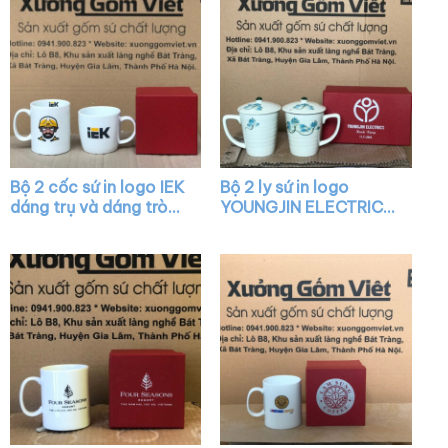
Bộ 2 cốc sứ in logo IEK
Bộ 2 ly sứ in logo
dáng trụ và dáng tròn
YOUNGJIN ELECTRICS
lùn màu trắng có quai
có nắp họa tiết vẽ tay
XG-LS21
XG-LS28