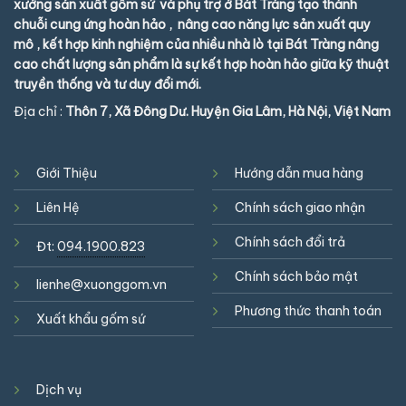
xưởng sản xuất gốm sứ và phụ trợ ở Bát Tràng tạo thành
chuỗi cung ứng hoàn hảo , nâng cao năng lực sản xuất quy
mô , kết hợp kinh nghiệm của nhiều nhà lò tại Bát Tràng nâng
cao chất lượng sản phẩm là sự kết hợp hoàn hảo giữa kỹ thuật
truyền thống và tư duy đổi mới.
Địa chỉ :
Thôn 7, Xã Đông Dư. Huyện Gia Lâm, Hà Nội, Việt Nam
Giới Thiệu
Hướng dẫn mua hàng
Liên Hệ
Chính sách giao nhận
Chính sách đổi trả
Đt:
094.1900.823
Chính sách bảo mật
lienhe@xuonggom.vn
Phương thức thanh toán
Xuất khẩu gốm sứ
Dịch vụ