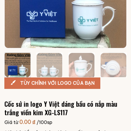
TÙY CHỈNH VỚI LOGO CỦA BẠN
Cốc sứ in logo Y Việt dáng bầu có nắp màu
trắng viền kim XG-LS117
0.00
₫
Giá từ
/100sp