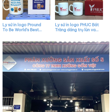
Ly sứ in logo Pround
Ly sứ in logo PHUC Bát
To Be World’s Best
Tràng dáng trụ lùn vai
Workplaces dáng trụ
vuông XG-LS39
màu trắng quai C XG-
LS32