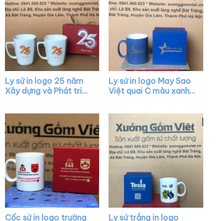
Ly sứ in logo 25 năm
Ly sứ in logo May Sao
Xây dựng và Phát triển
Việt quai C màu xanh
dáng chữ V quai vuông
dương XG-LS30
XG-LS34
Cốc sứ in logo trường
Ly sứ trắng in logo