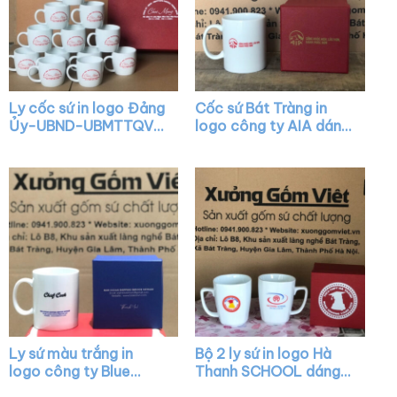
Ly cốc sứ in logo Đảng
Cốc sứ Bát Tràng in
Ủy-UBND-UBMTTQVN
logo công ty AIA dáng
Phường Thạch Xuân
trụ cao màu trắng có
Chúc mừng Kỷ niệm 41
quai C XG-LS20
năm Ngày Nhà Giáo
Việt Nam dáng lùn
quai C XG-LS33
Ly sứ màu trắng in
Bộ 2 ly sứ in logo Hà
logo công ty Blue
Thanh SCHOOL dáng
Ocean dáng trụ quai C
chữ V màu trắng quai