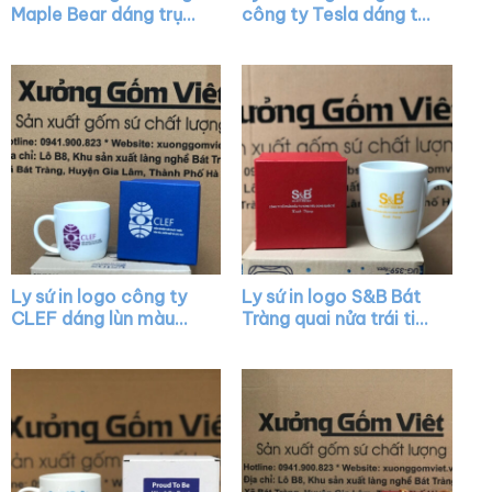
Maple Bear dáng trụ
công ty Tesla dáng trụ
cao màu trắng có
quai C làm quà tặng
quai C XG-LS23
XG-LS03
Ly sứ in logo công ty
Ly sứ in logo S&B Bát
CLEF dáng lùn màu
Tràng quai nửa trái tim
trắng có quai XG-
XG-LS44
LS18