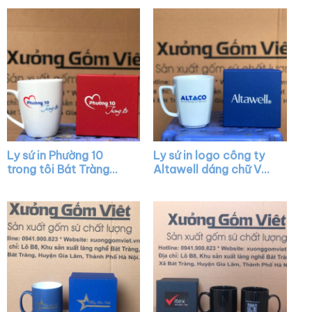
trắng có quai C XG-
XG-LS06
LS13
Ly sứ in Phường 10
Ly sứ in logo công ty
trong tôi Bát Tràng
Altawell dáng chữ V
quai nửa trái tim XG-
quai vuông XG-LS35
LS42