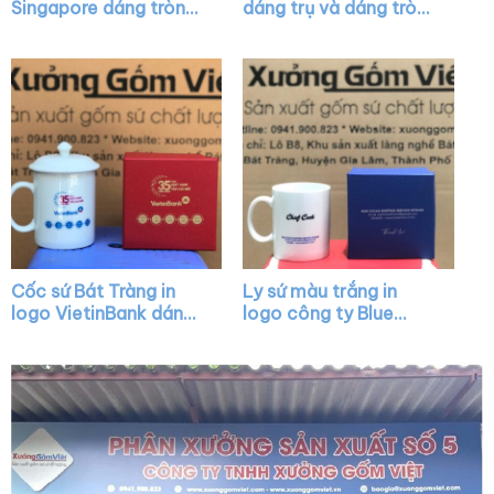
Singapore dáng tròn
dáng trụ và dáng tròn
lùn màu trắng có quai
lùn màu trắng có quai
XG-LS08
XG-LS21
Cốc sứ Bát Tràng in
Ly sứ màu trắng in
logo VietinBank dáng
logo công ty Blue
trụ màu trắng có nắp
Ocean dáng trụ quai C
quai C XG-LS09
XG-LS04