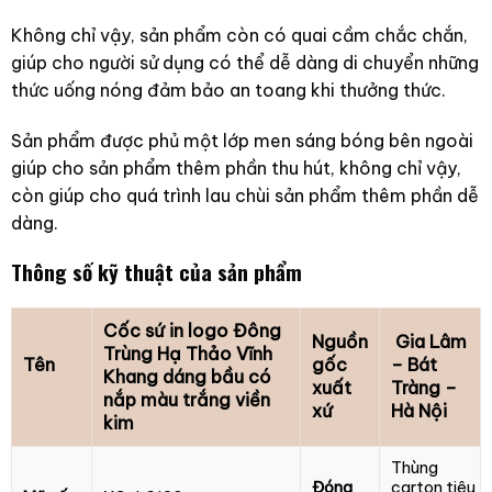
Không chỉ vậy, sản phẩm còn có quai cầm chắc chắn,
giúp cho người sử dụng có thể dễ dàng di chuyển những
thức uống nóng đảm bảo an toang khi thưởng thức.
Sản phẩm được phủ một lớp men sáng bóng bên ngoài
giúp cho sản phẩm thêm phần thu hút, không chỉ vậy,
còn giúp cho quá trình lau chùi sản phẩm thêm phần dễ
dàng.
Thông số kỹ thuật của sản phẩm
Cốc sứ in logo Đông
Nguồn
Gia Lâm
Trùng Hạ Thảo Vĩnh
Tên
gốc
– Bát
Khang dáng bầu có
xuất
Tràng –
nắp màu trắng viền
xứ
Hà Nội
kim
Thùng
Đóng
carton tiêu