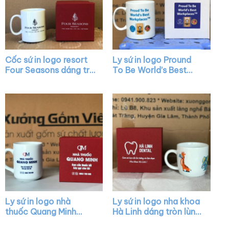
Cốc sứ in logo resort
Ly sứ in logo Pround
Four Seasons dáng trụ
To Be World’s Best
cao màu trắng có
Workplaces dáng trụ
quai C XG-LS22
màu trắng quai C XG-
LS32
Ly sứ in logo nhà
Ly sứ in logo nha khoa
thuốc Quang Minh
Hà Linh dáng tròn lùn
dáng trụ cao màu
màu trắng có quai