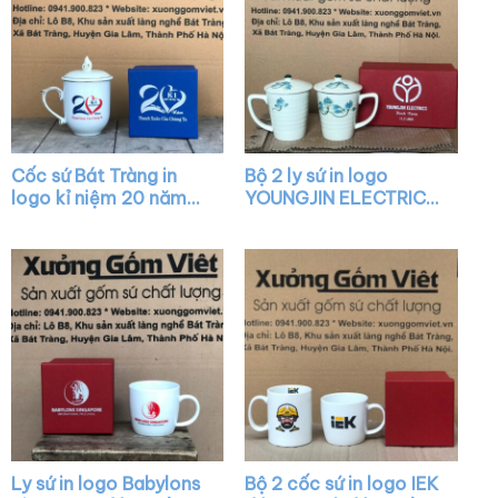
Cốc sứ Bát Tràng in
Bộ 2 ly sứ in logo
logo kỉ niệm 20 năm
YOUNGJIN ELECTRICS
dáng bầu màu trắng
có nắp họa tiết vẽ tay
nắp chóp lửa viền kim
XG-LS28
XG-LS10
Ly sứ in logo Babylons
Bộ 2 cốc sứ in logo IEK