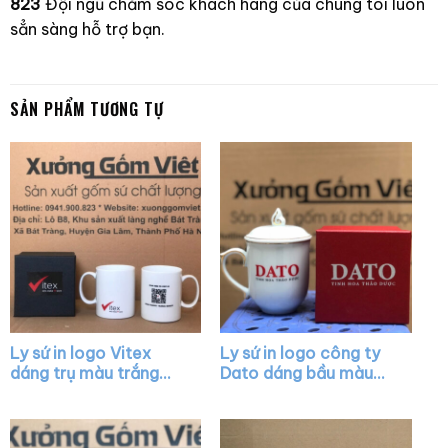
823
Đội ngũ chăm sóc khách hàng của chúng tôi luôn
sẳn sàng hỗ trợ bạn.
SẢN PHẨM TƯƠNG TỰ
Ly sứ in logo Vitex
Ly sứ in logo công ty
dáng trụ màu trắng
Dato dáng bầu màu
quai C XG-LS36
trắng có nắp chóp lửa
viền kim XG-LS24