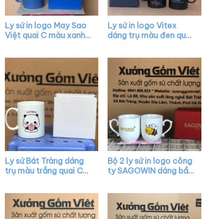
Ly sứ in logo May Sao
Ly sứ in logo Vitex
Việt quai C màu xanh
dáng trụ màu đen quai
dương XG-LS30
C XG-LS37
Ly sứ Bát Tràng dáng
Bộ 2 ly sứ in logo công
trụ màu trắng quai C
ty SAGOWIN dáng bầu
vẽ hình XG-LS25
màu trắng có quai
XG-LS26