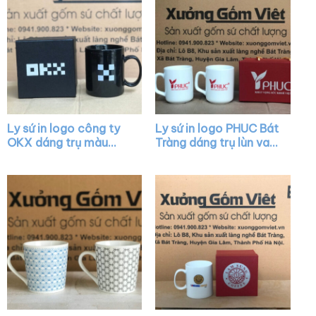
Ly sứ in logo công ty
Ly sứ in logo PHUC Bát
OKX dáng trụ màu
Tràng dáng trụ lùn vai
đen quai C XG-LS11
vuông XG-LS39