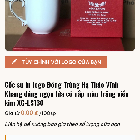
TÙY CHỈNH VỚI LOGO CỦA BẠN
Cốc sứ in logo Đông Trùng Hạ Thảo Vĩnh
Khang dáng ngọn lửa có nắp màu trắng viền
kim XG-LS130
0.00
₫
Giá từ
/100sp
Liên hệ để xưởng báo giá theo số lượng của bạn