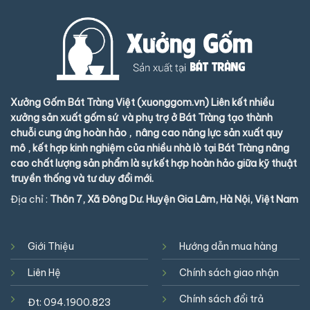
Xưởng Gốm Bát Tràng Việt (xuonggom.vn) Liên kết nhiều
xưởng sản xuất gốm sứ và phụ trợ ở Bát Tràng tạo thành
chuỗi cung ứng hoàn hảo , nâng cao năng lực sản xuất quy
mô , kết hợp kinh nghiệm của nhiều nhà lò tại Bát Tràng nâng
cao chất lượng sản phẩm là sự kết hợp hoàn hảo giữa kỹ thuật
truyền thống và tư duy đổi mới.
Địa chỉ :
Thôn 7, Xã Đông Dư. Huyện Gia Lâm, Hà Nội, Việt Nam
Giới Thiệu
Hướng dẫn mua hàng
Liên Hệ
Chính sách giao nhận
Chính sách đổi trả
Đt:
094.1900.823