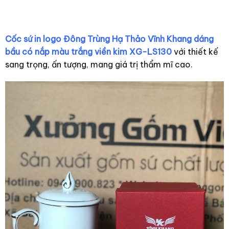
ngọn lửa có nắp màu
trắng họa tiết hoa
sen xanh kẻ chỉ vàng
Cốc sứ in logo Đông Trùng Hạ Thảo Vĩnh Khang dáng
XG-LS199
bầu có nắp màu trắng viền kim XG-LS130
với thiết kế
sang trọng, ấn tượng, mang giá trị thẩm mĩ cao.