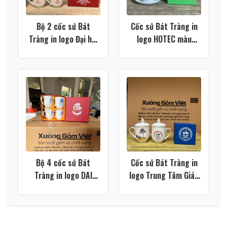
Bộ 2 cốc sứ Bát
Cốc sứ Bát Tràng in
Tràng in logo Đại hội
logo HOTEC màu
Đại biểu Mặt trận Tổ
trắng dáng ngọn lửa
Quốc Việt Nam
có nắp đậy và đĩa kê
Phường Hoài Hương
XG-LS213
màu trắng dáng ngọn
lửa có nắp XG-LS216
Bộ 4 cốc sứ Bát
Cốc sứ Bát Tràng in
Tràng in logo DAI
logo Trung Tâm Giáo
TRUONG TUNG CO
Dục Nghề Nghiệp-Giáo
dáng ngọn lửa có nắp
Dục Thường Xuyên
màu trắng kẻ chỉ
huyện Phú Lộc – Tỉnh
vàng XG-LS209
Thừa Thiên Huế dáng