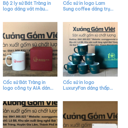
Bộ 2 ly sứ Bát Tràng in
Cốc sứ in logo Lam
logo dáng vát màu
Sung coffee dáng trụ
trắng có quai XG-
cao màu trắng quai C
LS19
XG-LS15
Cốc sứ Bát Tràng in
Cốc sứ in logo
logo công ty AIA dáng
LuxuryFan dáng thấp
trụ cao màu trắng có
quai C màu xanh lá vẽ
quai C XG-LS20
vàng XG-LS29