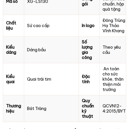
Mã số
XG-LS130
gói
chuẩn, hộp
quà tặng
Đông Trùng
Chất
Sứ cao cấp
In logo
Hạ Thảo
liệu
Vĩnh Khang
Số
Kiểu
lượng
Theo yêu
Dáng bầu
dáng
gia
cầu
công
An toàn
cho sức
Kiểu
Đặc
Quai trái tim
khỏe, thân
quai
tính
thiện môi
trường
Quy
Thương
chuẩn
QCVN12-
Bát Tràng
hiệu
kỹ
4:2015/BYT
thuật