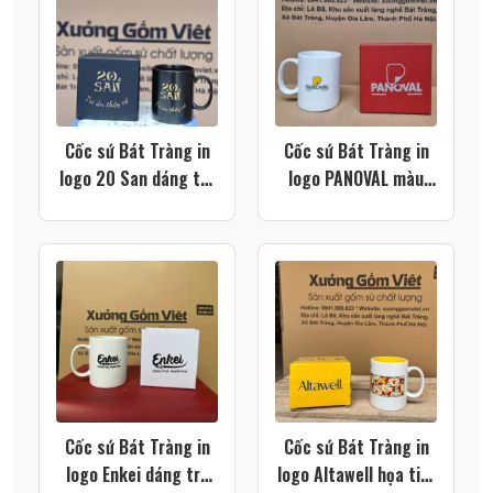
Cốc sứ Bát Tràng in
Cốc sứ Bát Tràng in
logo 20 San dáng trụ
logo PANOVAL màu
quai C màu đen XG-
trắng dáng trụ quai C
LS215
XG-LS212
Cốc sứ Bát Tràng in
Cốc sứ Bát Tràng in
logo Enkei dáng trụ
logo Altawell họa tiết