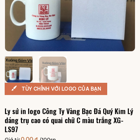
TÙY CHỈNH VỚI LOGO CỦA BẠN
Ly sứ in logo Công Ty Vàng Bạc Đá Quý Kim Lý
dáng trụ cao có quai chữ C màu trắng XG-
LS97
0.00
₫
Giá từ
/100sp