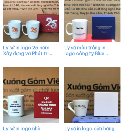
Ly sứ in logo 25 năm
Ly sứ màu trắng in
Xây dựng và Phát triển
logo công ty Blue
dáng chữ V quai vuông
Ocean dáng trụ quai C
XG-LS34
XG-LS04
Ly sứ in logo nhà
Ly sứ in logo cửa hàng