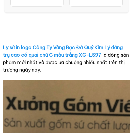
quai C màu trắng XG-
hoạt hình màu trắng
LS205
quai C lòng vàng XG-
LS201
Ly sứ in logo Công Ty Vàng Bạc Đá Quý Kim Lý dáng
trụ cao có quai chữ C màu trắng XG-LS97
là dòng sản
phẩm mới nhất và được ưa chuộng nhiều nhất trên thị
trường ngày nay.