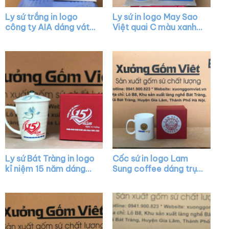
Ly sứ trắng in logo
Ly sứ in logo May Sao
công ty AIA dáng vát
Việt quai C màu xanh
có quai làm quà tặng
dương XG-LS30
XG-LS05
Ly sứ Bát Tràng in logo
Cốc sứ in logo Lam
kỉ niệm 15 năm dáng
Sung coffee dáng trụ
vát màu trắng có quai
cao màu trắng quai C
họa tiết sen xanh XG-
XG-LS15
LS12