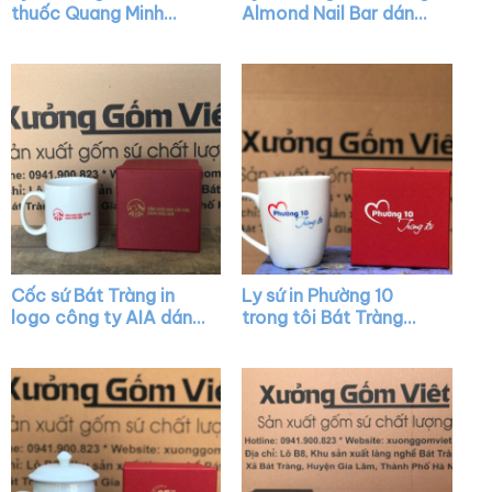
thuốc Quang Minh
Almond Nail Bar dáng
dáng trụ cao màu
vát màu trắng có quai
trắng có quai C XG-
XG-LS16
LS13
Cốc sứ Bát Tràng in
Ly sứ in Phường 10
logo công ty AIA dáng
trong tôi Bát Tràng
trụ cao màu trắng có
quai nửa trái tim XG-
quai C XG-LS20
LS42