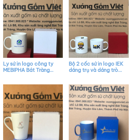
Ly sứ in logo công ty
Bộ 2 cốc sứ in logo IEK
MEBIPHA Bát Tràng
dáng trụ và dáng tròn
dáng trụ quai C XG-
lùn màu trắng có quai
LS38
XG-LS21