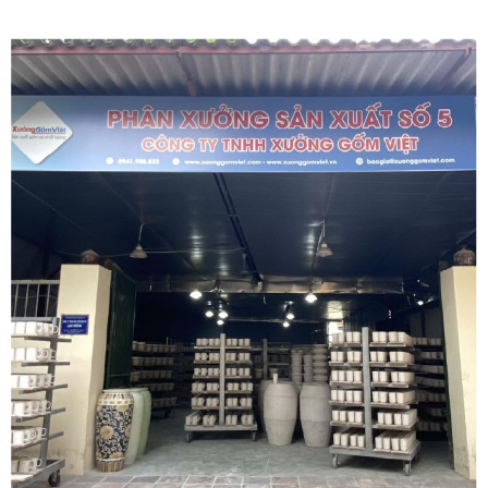
XG-LS44
trắng có nắp chóp lửa
viền kim XG-LS24