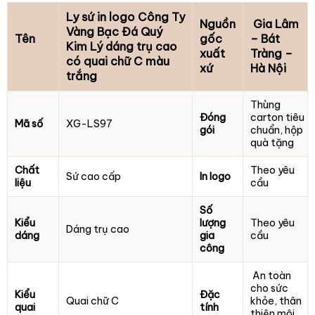
Ly sứ in logo Công Ty
Nguồn
Gia Lâm
Vàng Bạc Đá Quý
Tên
gốc
– Bát
Kim Lý dáng trụ cao
xuất
Tràng –
có quai chữ C màu
xứ
Hà Nội
trắng
Thùng
Đóng
carton tiêu
Mã số
XG-LS97
gói
chuẩn, hộp
quà tặng
Chất
Theo yêu
Sứ cao cấp
In logo
liệu
cầu
Số
Kiểu
lượng
Theo yêu
Dáng trụ cao
dáng
gia
cầu
công
An toàn
cho sức
Kiểu
Đặc
Quai chữ C
khỏe, thân
quai
tính
thiện môi