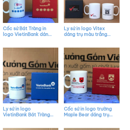
Cốc sứ Bát Tràng in
Ly sứ in logo Vitex
logo VietinBank dáng
dáng trụ màu trắng
trụ màu trắng có nắp
quai C XG-LS36
quai C XG-LS09
Ly sứ in logo
Cốc sứ in logo trường
VietinBank Bát Tràng
Maple Bear dáng trụ
dáng trụ quai C XG-
cao màu trắng có
LS43
quai C XG-LS23