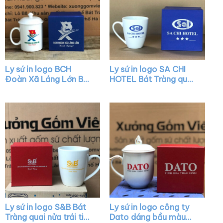
Ly sứ in logo BCH
Ly sứ in logo SA CHI
Đoàn Xã Láng Lớn Bát
HOTEL Bát Tràng quai
Tràng có nắp quai C
nửa trái tim XG-LS31
XG-LS41
Ly sứ in logo S&B Bát
Ly sứ in logo công ty
Tràng quai nửa trái tim
Dato dáng bầu màu