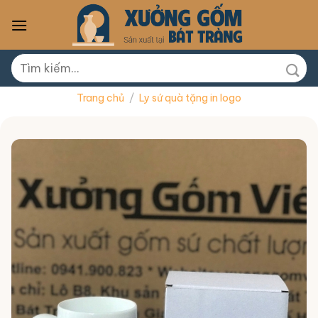
Skip
to
content
Tìm
kiếm:
Trang chủ
/
Ly sứ quà tặng in logo