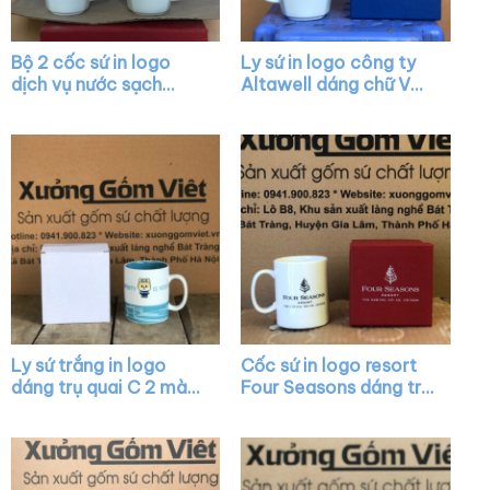
Bộ 2 cốc sứ in logo
Ly sứ in logo công ty
dịch vụ nước sạch
Altawell dáng chữ V
dáng thóp màu trắng
quai vuông XG-LS35
quai vuông XG-LS14
Ly sứ trắng in logo
Cốc sứ in logo resort
dáng trụ quai C 2 màu
Four Seasons dáng trụ
trắng xanh mint XG-
cao màu trắng có
LS02
quai C XG-LS22