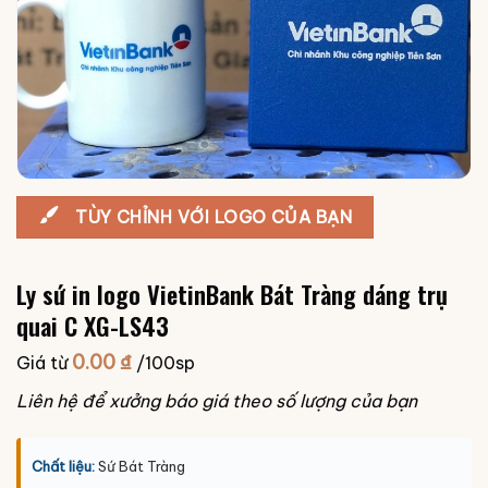
TÙY CHỈNH VỚI LOGO CỦA BẠN
Ly sứ in logo VietinBank Bát Tràng dáng trụ
quai C XG-LS43
0.00
₫
Giá từ
/100sp
Liên hệ để xưởng báo giá theo số lượng của bạn
Chất liệu:
Sứ Bát Tràng