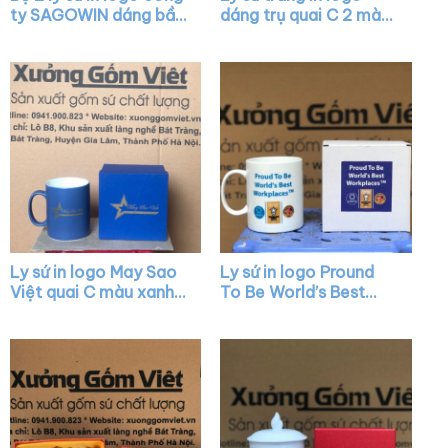
ty SAGOWIN dáng bầu
dáng trụ quai C 2 màu
màu trắng có quai
trắng xanh mint XG-
XG-LS26
LS02
Ly sứ in logo May Sao
Ly sứ in logo Pround
Việt quai C màu xanh
To Be World’s Best
dương XG-LS30
Workplaces dáng trụ
màu trắng quai C XG-
LS32