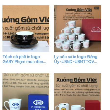
quai C XG-LS20
viền kim XG-LS24
Tách cà phê in logo
Ly cốc sứ in logo Đảng
GARY Phạm men đen
Ủy-UBND-UBMTTQVN
bóng lòng trắng XG-
Phường Thạch Xuân
LS45
Chúc mừng Kỷ niệm 41
năm Ngày Nhà Giáo
Việt Nam dáng lùn
quai C XG-LS33