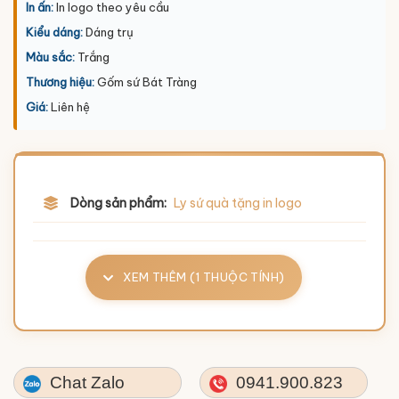
In ấn:
In logo theo yêu cầu
Kiểu dáng:
Dáng trụ
Màu sắc:
Trắng
Thương hiệu:
Gốm sứ Bát Tràng
Giá:
Liên hệ
Dòng sản phẩm:
Ly sứ quà tặng in logo
XEM THÊM (1 THUỘC TÍNH)
Chat Zalo
0941.900.823