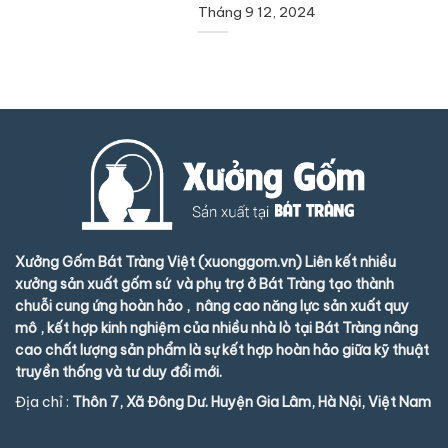
Tháng 9 12, 2024
Xưởng Gốm Bát Tràng Việt (xuonggom.vn) Liên kết nhiều
xưởng sản xuất gốm sứ và phụ trợ ở Bát Tràng tạo thành
chuỗi cung ứng hoàn hảo , nâng cao năng lực sản xuất quy
mô , kết hợp kinh nghiệm của nhiều nhà lò tại Bát Tràng nâng
cao chất lượng sản phẩm là sự kết hợp hoàn hảo giữa kỹ thuật
truyền thống và tư duy đổi mới.
Địa chỉ :
Thôn 7, Xã Đông Dư. Huyện Gia Lâm, Hà Nội, Việt Nam