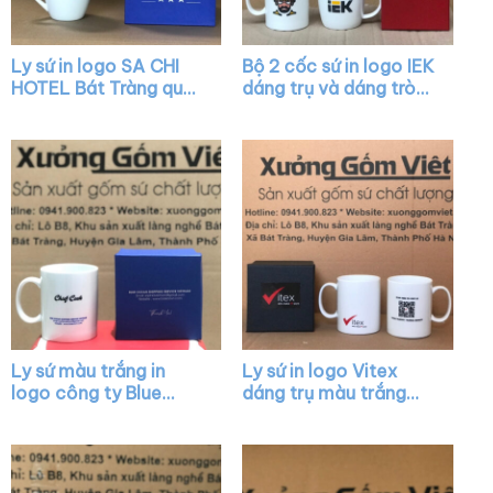
Ly sứ in logo SA CHI
Bộ 2 cốc sứ in logo IEK
HOTEL Bát Tràng quai
dáng trụ và dáng tròn
nửa trái tim XG-LS31
lùn màu trắng có quai
XG-LS21
Ly sứ màu trắng in
Ly sứ in logo Vitex
logo công ty Blue
dáng trụ màu trắng
Ocean dáng trụ quai C
quai C XG-LS36
XG-LS04