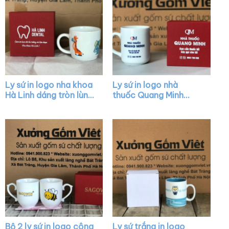
Ly sứ in logo nha khoa
Ly sứ in logo nhà
Hà Linh dáng tròn lùn
thuốc Quang Minh
màu trắng có quai
dáng trụ cao màu
XG-LS06
trắng có quai C XG-
LS13
Bộ 2 ly sứ in logo công
Ly sứ trắng in logo