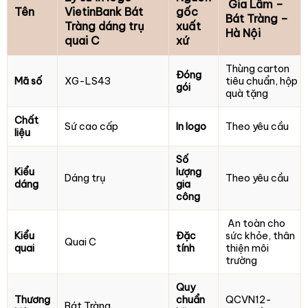
Gia Lâm –
Tên
VietinBank Bát
gốc
Bát Tràng –
Tràng dáng trụ
xuất
Hà Nội
quai C
xứ
Thùng carton
Đóng
Mã số
XG-LS43
tiêu chuẩn, hộp
gói
quà tặng
Chất
Sứ cao cấp
In logo
Theo yêu cầu
liệu
Số
Kiểu
lượng
Dáng trụ
Theo yêu cầu
dáng
gia
công
An toàn cho
Kiểu
Đặc
sức khỏe, thân
Quai C
quai
tính
thiện môi
trường
Quy
Thương
chuẩn
QCVN12-
Bát Tràng