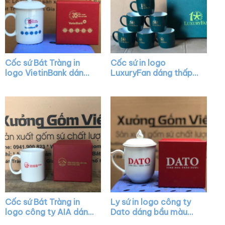
Cốc sứ Bát Tràng in
Cốc sứ in logo
logo VietinBank dáng
LuxuryFan dáng thấp
trụ màu trắng có nắp
quai C màu xanh lá vẽ
quai C XG-LS09
vàng XG-LS29
Cốc sứ Bát Tràng in
Ly sứ in logo công ty
logo công ty AIA dáng
Dato dáng bầu màu
trụ cao màu trắng có
trắng có nắp chóp lửa