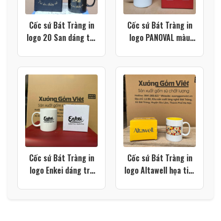
Cốc sứ Bát Tràng in
Cốc sứ Bát Tràng in
logo 20 San dáng trụ
logo PANOVAL màu
quai C màu đen XG-
trắng dáng trụ quai C
LS215
XG-LS212
Cốc sứ Bát Tràng in
Cốc sứ Bát Tràng in
logo Enkei dáng trụ
logo Altawell họa tiết
quai C màu trắng XG-
hoạt hình màu trắng
LS205
quai C lòng vàng XG-
LS201