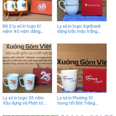
Bộ 2 ly sứ in logo kỉ
Ly sứ in logo Agribank
niệm 40 năm dáng
dáng bầu màu trắng
tròn màu trắng có
chóp lửa có nắp quai
quai XG-LS07
cách điệu XG-LS17
Ly sứ in logo 25 năm
Ly sứ in Phường 10
Xây dựng và Phát triển
trong tôi Bát Tràng
dáng chữ V quai vuông
quai nửa trái tim XG-
XG-LS34
LS42