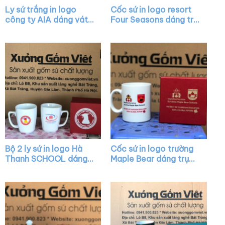
Ly sứ trắng in logo
Cốc sứ in logo resort
công ty AIA dáng vát
Four Seasons dáng trụ
có quai làm quà tặng
cao màu trắng có
XG-LS05
quai C XG-LS22
Bộ 2 ly sứ in logo Hà
Cốc sứ in logo trường
Thanh SCHOOL dáng
Maple Bear dáng trụ
chữ V màu trắng quai
cao màu trắng có
vuông XG-LS27
quai C XG-LS23