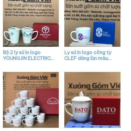
Bộ 2 ly sứ in logo
Ly sứ in logo công ty
YOUNGJIN ELECTRICS
CLEF dáng lùn màu
có nắp họa tiết vẽ tay
trắng có quai XG-
XG-LS28
LS18