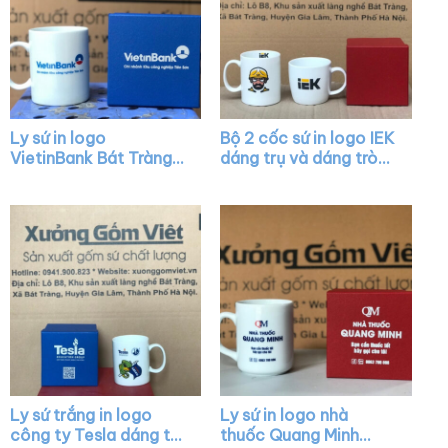
Ly sứ in logo
Bộ 2 cốc sứ in logo IEK
VietinBank Bát Tràng
dáng trụ và dáng tròn
dáng trụ quai C XG-
lùn màu trắng có quai
LS43
XG-LS21
Ly sứ trắng in logo
Ly sứ in logo nhà
công ty Tesla dáng trụ
thuốc Quang Minh