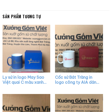
SẢN PHẨM TƯƠNG TỰ
Ly sứ in logo May Sao
Cốc sứ Bát Tràng in
Việt quai C màu xanh
logo công ty AIA dáng
dương XG-LS30
trụ cao màu trắng có
quai C XG-LS20