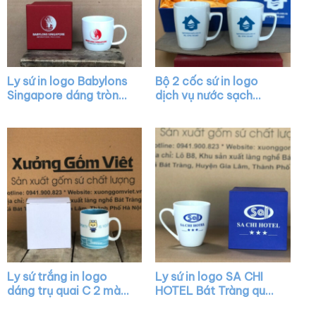
Ly sứ in logo Babylons
Bộ 2 cốc sứ in logo
Singapore dáng tròn
dịch vụ nước sạch
lùn màu trắng có quai
dáng thóp màu trắng
XG-LS08
quai vuông XG-LS14
Ly sứ trắng in logo
Ly sứ in logo SA CHI
dáng trụ quai C 2 màu
HOTEL Bát Tràng quai
trắng xanh mint XG-
nửa trái tim XG-LS31