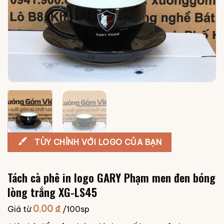
TÙY CHỈNH VỚI LOGO CỦA BẠN
Tách cà phê in logo GARY Phạm men đen bóng
lòng trắng XG-LS45
0.00
₫
Giá từ
/100sp