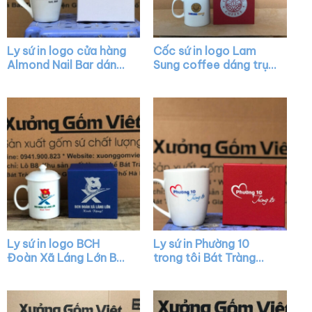
Ly sứ in logo cửa hàng
Cốc sứ in logo Lam
Almond Nail Bar dáng
Sung coffee dáng trụ
vát màu trắng có quai
cao màu trắng quai C
XG-LS16
XG-LS15
Ly sứ in logo BCH
Ly sứ in Phường 10
Đoàn Xã Láng Lớn Bát
trong tôi Bát Tràng
Tràng có nắp quai C
quai nửa trái tim XG-
XG-LS41
LS42