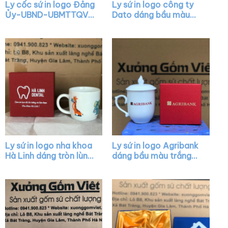
Ly cốc sứ in logo Đảng
Ly sứ in logo công ty
Ủy-UBND-UBMTTQVN
Dato dáng bầu màu
Phường Thạch Xuân
trắng có nắp chóp lửa
Chúc mừng Kỷ niệm 41
viền kim XG-LS24
năm Ngày Nhà Giáo
Việt Nam dáng lùn
quai C XG-LS33
Ly sứ in logo nha khoa
Ly sứ in logo Agribank
Hà Linh dáng tròn lùn
dáng bầu màu trắng
màu trắng có quai
chóp lửa có nắp quai
XG-LS06
cách điệu XG-LS17