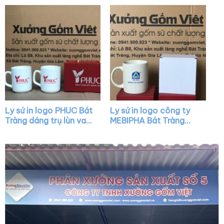
LS02
Ly sứ in logo PHUC Bát
Ly sứ in logo công ty
Tràng dáng trụ lùn vai
MEBIPHA Bát Tràng
vuông XG-LS39
dáng trụ quai C XG-
LS38