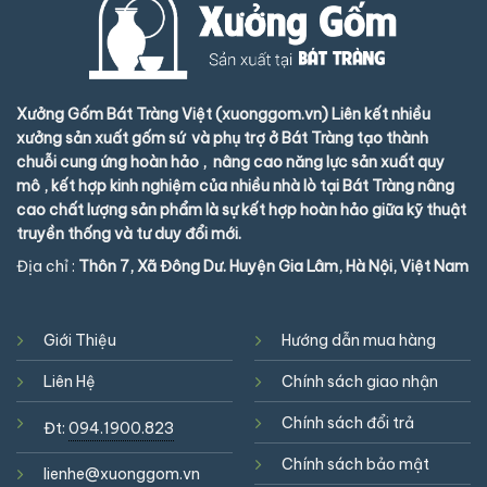
Xưởng Gốm Bát Tràng Việt (xuonggom.vn) Liên kết nhiều
xưởng sản xuất gốm sứ và phụ trợ ở Bát Tràng tạo thành
chuỗi cung ứng hoàn hảo , nâng cao năng lực sản xuất quy
mô , kết hợp kinh nghiệm của nhiều nhà lò tại Bát Tràng nâng
cao chất lượng sản phẩm là sự kết hợp hoàn hảo giữa kỹ thuật
truyền thống và tư duy đổi mới.
Địa chỉ :
Thôn 7, Xã Đông Dư. Huyện Gia Lâm, Hà Nội, Việt Nam
Giới Thiệu
Hướng dẫn mua hàng
Liên Hệ
Chính sách giao nhận
Chính sách đổi trả
Đt:
094.1900.823
Chính sách bảo mật
lienhe@xuonggom.vn