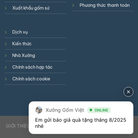
Phương thức thanh toán
Xuất khẩu gốm sứ
Dịch vụ
Kiến thức
Nhà Xưởng
Chính sách hợp tác
Chính sách cookie
Xưởng Gốm Việt
ONLINE
Em gửi báo giá quà tặng tháng 8/2025 
nhé
GIỚI THIỆU
DỊCH VỤ
KIẾN THỨC
LIÊN HỆ
0941900823