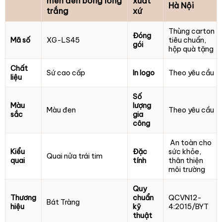
men đen bóng lòng
xuất
Hà Nội
trắng
xứ
Thùng carton
Đóng
Mã số
XG-LS45
tiêu chuẩn,
gói
hộp quà tặng
Chất
Sứ cao cấp
In logo
Theo yêu cầu
liệu
Số
Màu
lượng
Màu đen
Theo yêu cầu
sắc
gia
công
An toàn cho
Kiểu
Đặc
sức khỏe,
Quai nửa trái tim
quai
tính
thân thiện
môi trường
Quy
Thương
chuẩn
QCVN12-
Bát Tràng
hiệu
kỹ
4:2015/BYT
thuật