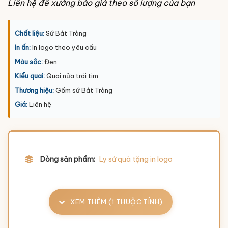
Liên hệ để xưởng báo giá theo số lượng của bạn
Chất liệu:
Sứ Bát Tràng
In ấn:
In logo theo yêu cầu
Màu sắc:
Đen
Kiểu quai:
Quai nửa trái tim
Thương hiệu:
Gốm sứ Bát Tràng
Giá:
Liên hệ
Dòng sản phẩm:
Ly sứ quà tặng in logo
XEM THÊM (1 THUỘC TÍNH)