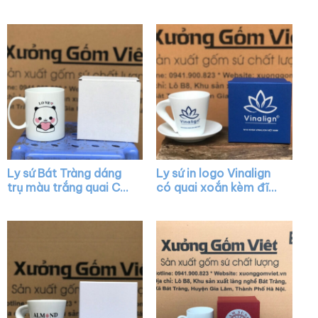
quai C làm quà tặng
dáng trụ cao màu
XG-LS03
trắng có quai C XG-
LS13
Ly sứ Bát Tràng dáng
Ly sứ in logo Vinalign
trụ màu trắng quai C
có quai xoắn kèm đĩa
vẽ hình XG-LS25
lót XG-LS40