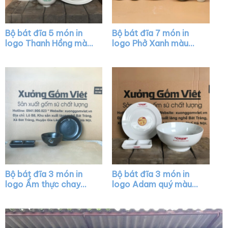
Bộ bát đĩa 5 món in
Bộ bát đĩa 7 món in
logo Thanh Hồng màu
logo Phở Xanh màu
trắng XG-BD09
trắng XG-BD24
Bộ bát đĩa 3 món in
Bộ bát đĩa 3 món in
logo Ẩm thực chay
logo Adam quý màu
Tuệ màu đen XG-
trắng XG-BD015
BD04