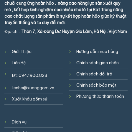
chuỗi cung ứng hoàn hảo , nâng cao năng lực sản xuất quy
mô , kết hợp kinh nghiệm của nhiều nhà lò tại Bát Tràng nâng
cao chất lượng sản phẩm là sự kết hợp hoàn hảo giữa kỹ thuật
truyền thống và tư duy đổi mới.
Địa chỉ :
Thôn 7, Xã Đông Dư. Huyện Gia Lâm, Hà Nội, Việt Nam
Giới Thiệu
Hướng dẫn mua hàng
Liên Hệ
Chính sách giao nhận
Chính sách đổi trả
Đt:
094.1900.823
Chính sách bảo mật
lienhe@xuonggom.vn
Phương thức thanh toán
Xuất khẩu gốm sứ
Dịch vụ