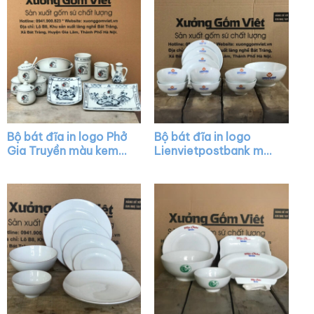
Bộ bát đĩa in logo Phở
Bộ bát đĩa in logo
Gia Truyền màu kem
Lienvietpostbank màu
họa tiết hoa sen đen
trắng XG-BD17
XG-BD08