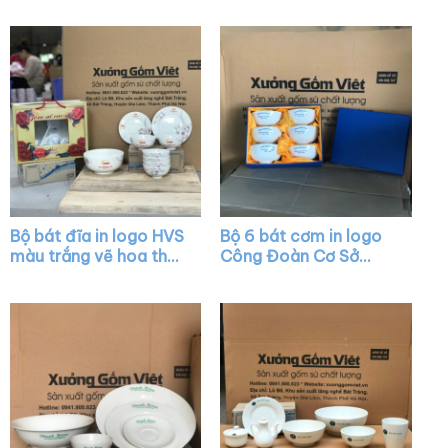
XG-BC03
Bộ bát đĩa in logo HVS
Bộ 6 bát cơm in logo
màu trắng vẽ hoa thủ
Công Đoàn Cơ Sở
công XG-BD23
Broadpeak Sóc Trăng
màu trắng XG-BC06