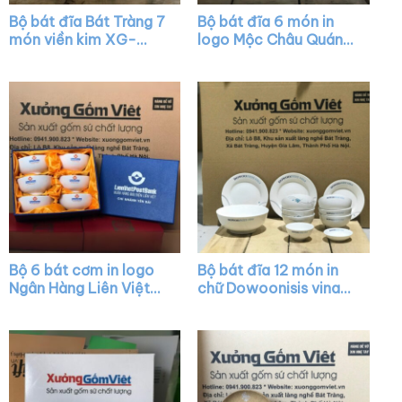
Bộ bát đĩa Bát Tràng 7
Bộ bát đĩa 6 món in
món viền kim XG-
logo Mộc Châu Quán
BD33
màu trắng XG-BD26
Bộ 6 bát cơm in logo
Bộ bát đĩa 12 món in
Ngân Hàng Liên Việt
chữ Dowoonisis vina
màu trắng XG-BC11
màu trắng họa tiết vẽ
tay XG-BD14