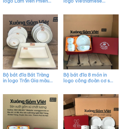
logo Lâm viên Phiêng
logo Vietnamese
Bung màu trắng XG-
house màu trắng XG-
BD16
BD28
Bộ bát đĩa Bát Tràng
Bộ bát đĩa 8 món in
in logo Trần Gia màu
logo công đoàn cơ sở
trắng kẻ chỉ XG-BD29
Sintai màu trắng XG-
BD01