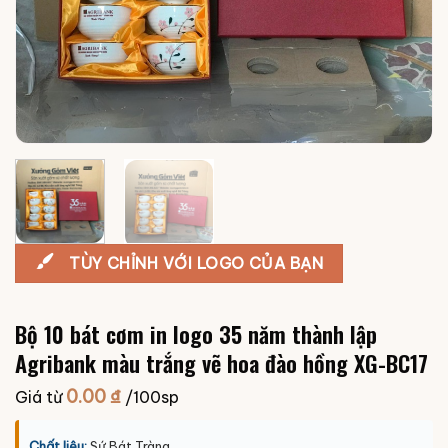
TÙY CHỈNH VỚI LOGO CỦA BẠN
Bộ 10 bát cơm in logo 35 năm thành lập
Agribank màu trắng vẽ hoa đào hồng XG-BC17
0.00
₫
Giá từ
/100sp
Chất liệu:
Sứ Bát Tràng