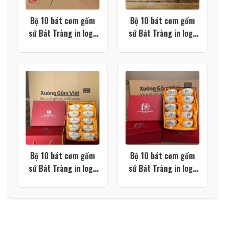
Bộ 10 bát cơm gốm
Bộ 10 bát cơm gốm
sứ Bát Tràng in logo
sứ Bát Tràng in logo
Refresh Trung Hiệp
Nhà khách tỉnh ủy
Lợi màu trắng XG-
Bình Định màu trắng
BC31
XG-BC30
Bộ 10 bát cơm gốm
Bộ 10 bát cơm gốm
sứ Bát Tràng in logo
sứ Bát Tràng in logo
Liên đoàn lao động
kỷ niệm 10 năm thành
huyện Bù Đăng màu
lập Công đoàn Công
trắng XG-BC28
ty TNHH Yotsugi Việt
Nam màu trắng họa