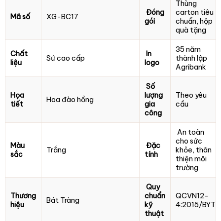
Thùng
Đóng
carton tiêu
Mã số
XG-BC17
gói
chuẩn, hộp
quà tặng
35 năm
Chất
In
Sứ cao cấp
thành lập
liệu
logo
Agribank
Số
Họa
lượng
Theo yêu
Hoa đào hồng
tiết
gia
cầu
công
An toàn
cho sức
Màu
Đặc
Trắng
khỏe, thân
sắc
tính
thiện môi
trường
Quy
Thương
chuẩn
QCVN12-
Bát Tràng
hiệu
kỹ
4:2015/BYT
thuật