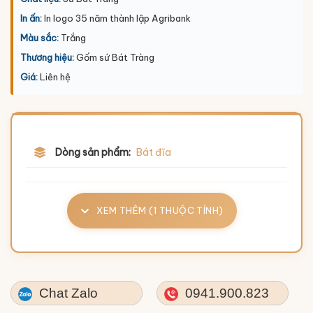
In ấn:
In logo 35 năm thành lập Agribank
Màu sắc:
Trắng
Thương hiệu:
Gốm sứ Bát Tràng
Giá:
Liên hệ
Dòng sản phẩm:
Bát đĩa
XEM THÊM (1 THUỘC TÍNH)
Chat Zalo
0941.900.823