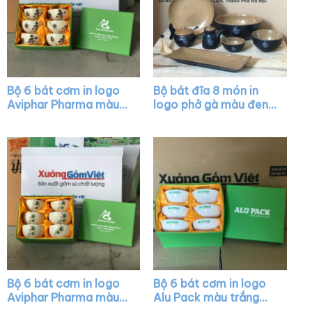
Bộ 6 bát cơm in logo
Bộ bát đĩa 8 món in
Aviphar Pharma màu
logo phở gà màu đen
trắng kem vẽ sen đen
XG-BD05
XG-BC04
Bộ 6 bát cơm in logo
Bộ 6 bát cơm in logo
Aviphar Pharma màu
Alu Pack màu trắng
trắng kem vẽ búp sen
XG-BC02