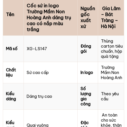
Cốc sứ in logo
Nguồn
Gia Lâm
Trường Mầm Non
Tên
gốc
– Bát
Hoàng Anh dáng trụ
xuất
Tràng –
cao có nắp màu
xứ
Hà Nội
trắng
Thùng
Đóng
carton tiêu
Mã số
XG-LS147
gói
chuẩn, hộp
quà tặng
Trường
Chất
Sứ cao cấp
In logo
Mầm Non
liệu
Hoàng Anh
Số
Kiểu
lượng
Theo yêu
Dáng trụ cao
dáng
gia
cầu
công
An toàn
cho sức
Kiểu
Đặc
Quai vuông
khỏe, thân