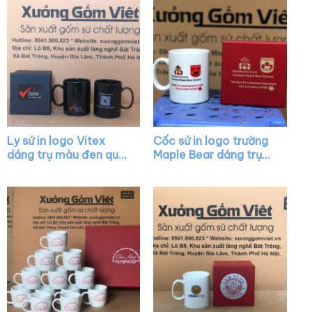
Ly sứ in logo Vitex
Cốc sứ in logo trường
dáng trụ màu đen quai
Maple Bear dáng trụ
C XG-LS37
cao màu trắng có
quai C XG-LS23