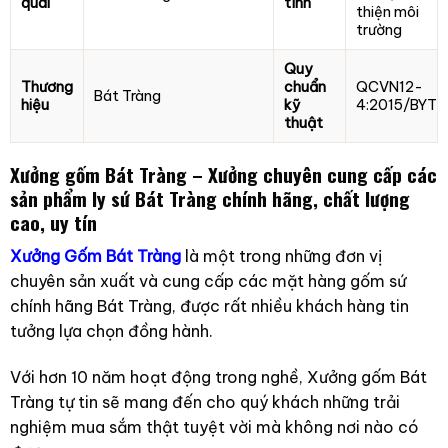
quai
tính
thiện môi
trường
Quy
Thương
chuẩn
QCVN12-
Bát Tràng
hiệu
kỹ
4:2015/BYT
thuật
Xưởng gốm Bát Tràng – Xưởng chuyên cung cấp các
sản phẩm ly sứ Bát Tràng chính hãng, chất lượng
cao, uy tín
Xưởng Gốm Bát Tràng
là một trong những đơn vị
chuyên sản xuất và cung cấp các mặt hàng gốm sứ
chính hãng Bát Tràng, được rất nhiều khách hàng tin
tưởng lựa chọn đồng hành.
Với hơn 10 năm hoạt động trong nghề, Xưởng gốm Bát
Tràng tự tin sẽ mang đến cho quý khách những trải
nghiệm mua sắm thật tuyệt vời mà không nơi nào có