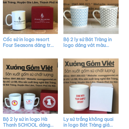
Cốc sứ in logo resort
Bộ 2 ly sứ Bát Tràng in
Four Seasons dáng trụ
logo dáng vát màu
cao màu trắng có
trắng có quai XG-
quai C XG-LS22
LS19
Bộ 2 ly sứ in logo Hà
Ly sứ trắng không quai
Thanh SCHOOL dáng
in logo Bát Tràng giá