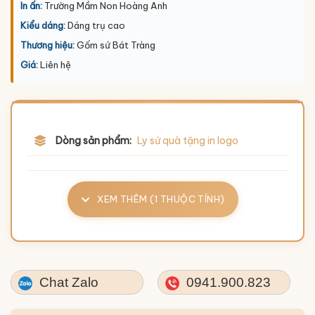
In ấn:
Trường Mầm Non Hoàng Anh
Kiểu dáng:
Dáng trụ cao
Thương hiệu:
Gốm sứ Bát Tràng
Giá:
Liên hệ
Dòng sản phẩm:
Ly sứ quà tặng in logo
XEM THÊM (1 THUỘC TÍNH)
Chat Zalo
0941.900.823