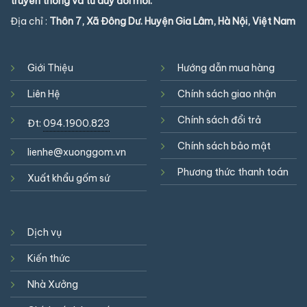
truyền thống và tư duy đổi mới.
Địa chỉ :
Thôn 7, Xã Đông Dư. Huyện Gia Lâm, Hà Nội, Việt Nam
Giới Thiệu
Hướng dẫn mua hàng
Liên Hệ
Chính sách giao nhận
Chính sách đổi trả
Đt:
094.1900.823
Chính sách bảo mật
lienhe@xuonggom.vn
Phương thức thanh toán
Xuất khẩu gốm sứ
Dịch vụ
Kiến thức
Nhà Xưởng