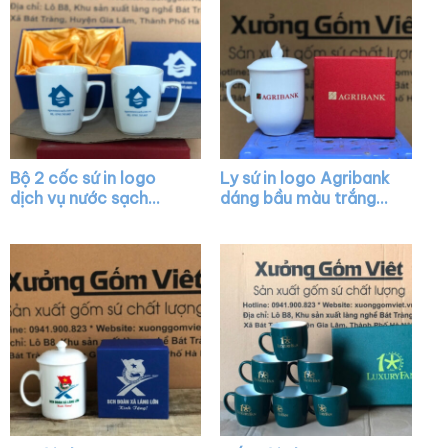
Bộ 2 cốc sứ in logo
Ly sứ in logo Agribank
dịch vụ nước sạch
dáng bầu màu trắng
dáng thóp màu trắng
chóp lửa có nắp quai
quai vuông XG-LS14
cách điệu XG-LS17