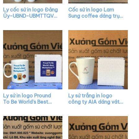
Ly cốc sứ in logo Đảng
Cốc sứ in logo Lam
Ủy-UBND-UBMTTQVN
Sung coffee dáng trụ
Phường Thạch Xuân
cao màu trắng quai C
Chúc mừng Kỷ niệm 41
XG-LS15
năm Ngày Nhà Giáo
Việt Nam dáng lùn
quai C XG-LS33
Ly sứ in logo Pround
Ly sứ trắng in logo
To Be World’s Best
công ty AIA dáng vát
Workplaces dáng trụ
có quai làm quà tặng
màu trắng quai C XG-
XG-LS05
LS32