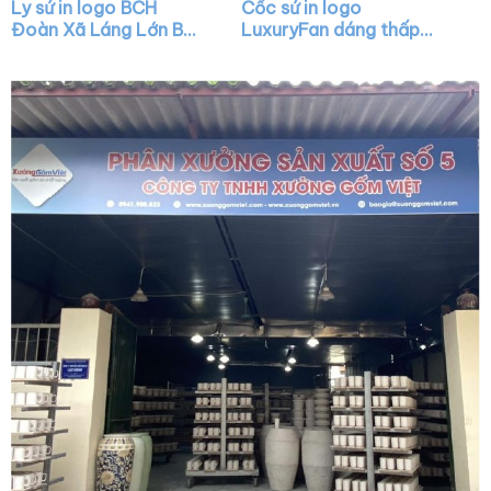
Ly sứ in logo BCH
Cốc sứ in logo
Đoàn Xã Láng Lớn Bát
LuxuryFan dáng thấp
Tràng có nắp quai C
quai C màu xanh lá vẽ
XG-LS41
vàng XG-LS29