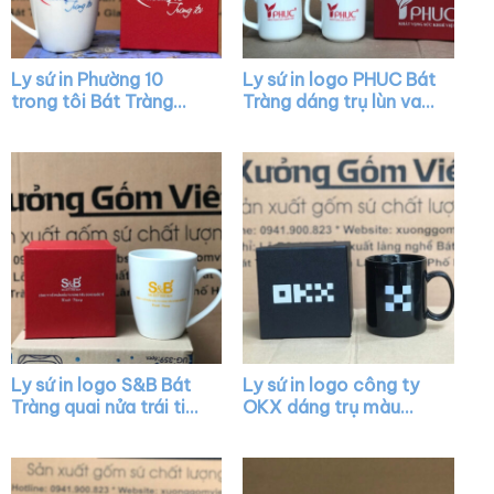
Ly sứ in Phường 10
Ly sứ in logo PHUC Bát
trong tôi Bát Tràng
Tràng dáng trụ lùn vai
quai nửa trái tim XG-
vuông XG-LS39
LS42
Ly sứ in logo S&B Bát
Ly sứ in logo công ty
Tràng quai nửa trái tim
OKX dáng trụ màu
XG-LS44
đen quai C XG-LS11