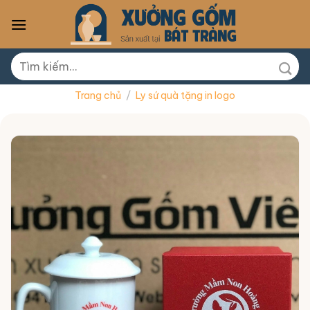
Skip
to
content
Tìm
kiếm:
Trang chủ
/
Ly sứ quà tặng in logo