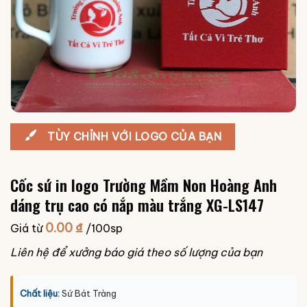
TÙY CHỈNH VỚI LOGO CỦA BẠN
Cốc sứ in logo Trường Mầm Non Hoàng Anh
dáng trụ cao có nắp màu trắng XG-LS147
0.00
₫
Giá từ
/100sp
Liên hệ để xưởng báo giá theo số lượng của bạn
Chất liệu:
Sứ Bát Tràng