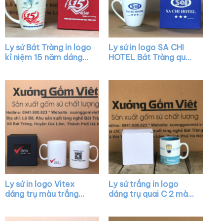
Ly sứ Bát Tràng in logo
Ly sứ in logo SA CHI
kỉ niệm 15 năm dáng
HOTEL Bát Tràng quai
vát màu trắng có quai
nửa trái tim XG-LS31
họa tiết sen xanh XG-
LS12
Ly sứ in logo Vitex
Ly sứ trắng in logo
dáng trụ màu trắng
dáng trụ quai C 2 màu
quai C XG-LS36
trắng xanh mint XG-
LS02