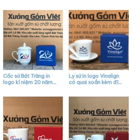
chữ V màu trắng quai
rẻ XG-LS01
vuông XG-LS27
Cốc sứ Bát Tràng in
Ly sứ in logo Vinalign
logo kỉ niệm 20 năm
có quai xoắn kèm đĩa
dáng bầu màu trắng
lót XG-LS40
nắp chóp lửa viền kim
XG-LS10