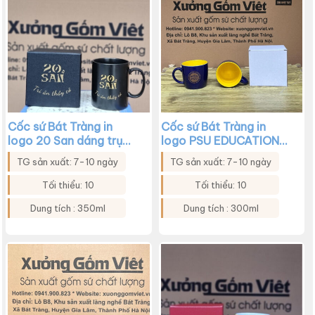
Cốc sứ Bát Tràng in
Cốc sứ Bát Tràng in
logo 20 San dáng trụ
logo PSU EDUCATION
quai C màu đen XG-
CENTER màu xanh
TG sản xuất: 7-10 ngày
TG sản xuất: 7-10 ngày
LS215
coban dáng lùn XG-
LS214
Tối thiểu: 10
Tối thiểu: 10
Dung tích : 350ml
Dung tích : 300ml