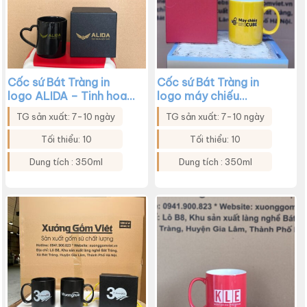
Cốc sứ Bát Tràng in
Cốc sứ Bát Tràng in
logo ALIDA – Tinh hoa
logo máy chiếu
nội thất dáng trụ màu
Beecube dáng trụ quai
TG sản xuất: 7-10 ngày
TG sản xuất: 7-10 ngày
đen quai trái tim XG-
chữ C màu vàng XG-
LS208
LS200
Tối thiểu: 10
Tối thiểu: 10
Dung tích : 350ml
Dung tích : 350ml