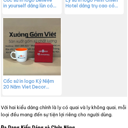
in yourself dáng lùn có
Hotel dáng trụ cao có
quai xanh dương XG-
quai C màu đen lòng
LS180
vàng XG-LS162
Cốc sứ in logo Kỷ Niệm
20 Năm Viet Decor
dáng trụ lùn có quai
màu trắng lòng cam
XG-LS134
Với hai kiểu dáng chính là ly có quai và ly không quai, mỗi
loại đều mang đến sự tiện lợi riêng cho người dùng.
Đa Dạng Kiểu Dáng và Chức Năng