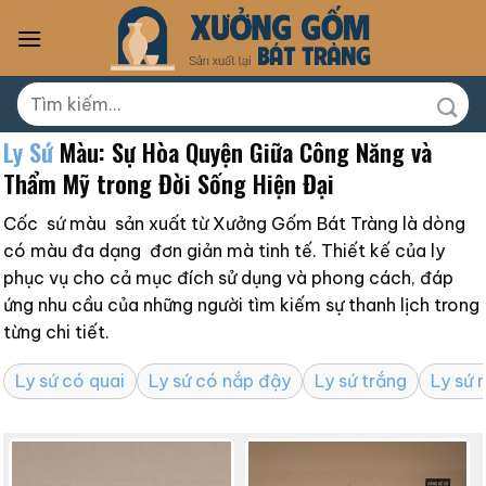
Skip
to
content
Tìm
kiếm:
Ly Sứ
Màu: Sự Hòa Quyện Giữa Công Năng và
Thẩm Mỹ trong Đời Sống Hiện Đại
Cốc sứ màu sản xuất từ Xưởng Gốm Bát Tràng là dòng
có màu đa dạng đơn giản mà tinh tế. Thiết kế của ly
phục vụ cho cả mục đích sử dụng và phong cách, đáp
ứng nhu cầu của những người tìm kiếm sự thanh lịch trong
từng chi tiết.
Ly sứ có quai
Ly sứ có nắp đậy
Ly sứ trắng
Ly sứ