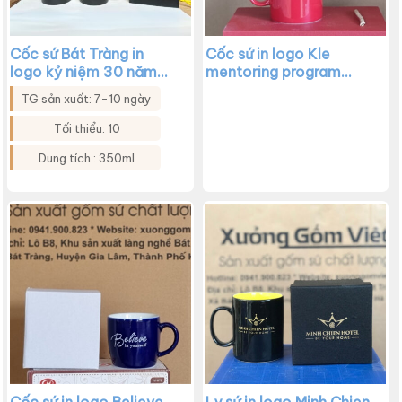
Cốc sứ Bát Tràng in
Cốc sứ in logo Kle
logo kỷ niệm 30 năm
mentoring program
thành lập Công ty TNHH
dáng trụ cao cổ quai C
TG sản xuất: 7-10 ngày
Khương Huê dáng trụ
màu đỏ XG-LS183
quai C màu đen XG-
Tối thiểu: 10
LS195
Dung tích : 350ml
Cốc sứ in logo Believe
Ly sứ in logo Minh Chien