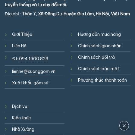
truyền thống và tư duy đổi mới.
Địa chỉ :
Thôn 7, Xã Đông Dư. Huyện Gia Lâm, Hà Nội, Việt Nam
Giới Thiệu
Hướng dẫn mua hàng
Liên Hệ
Chính sách giao nhận
Chính sách đổi trả
Đt:
094.1900.823
Chính sách bảo mật
lienhe@xuonggom.vn
Phương thức thanh toán
Xuất khẩu gốm sứ
Dịch vụ
Kiến thức
Nhà Xưởng