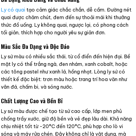
Ly có quai
tạo cảm giác chắc chắn, dễ cầm. Đường nét
quai được chăm chút, đem đến sự thoải mái khi thưởng
thức đồ uống. Ly không quai, ngược lại, có phong cách
tối giản, thích hợp cho người yêu sự giản đơn.
Màu Sắc Đa Dạng và Độc Đáo
Ly sứ màu có nhiều sắc thái, từ cổ điển đến hiện đại. Bề
mặt ly có thể trắng ngà, đen nhám, xanh cobalt, hoặc
các tông pastel như xanh lá, hồng nhạt. Lòng ly sứ có
thiết kế đặc biệt: trơn màu hoặc trang trí hoa văn như
vân đá, chấm bi, và sóng nước.
Chất Lượng Cao và Bền Bỉ
Ly sứ màu được chế tạo từ sứ cao cấp, lớp men phủ
chống trầy xước, giữ độ bền và vẻ đẹp lâu dài. Khả năng
chịu nhiệt tốt từ -20°C đến 120°C, phù hợp cho lò vi
sóng và máy rửa chén. Đây không chỉ là vật dụng, mà