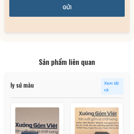
GỬI
Sản phẩm liên quan
ly sứ màu
Xem tất
cả