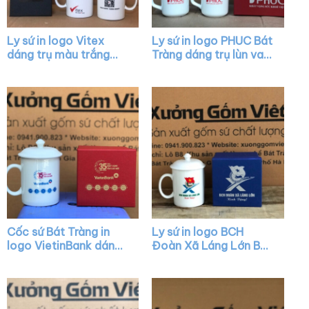
Ly sứ in logo Vitex
Ly sứ in logo PHUC Bát
dáng trụ màu trắng
Tràng dáng trụ lùn vai
quai C XG-LS36
vuông XG-LS39
Cốc sứ Bát Tràng in
Ly sứ in logo BCH
logo VietinBank dáng
Đoàn Xã Láng Lớn Bát
trụ màu trắng có nắp
Tràng có nắp quai C
quai C XG-LS09
XG-LS41