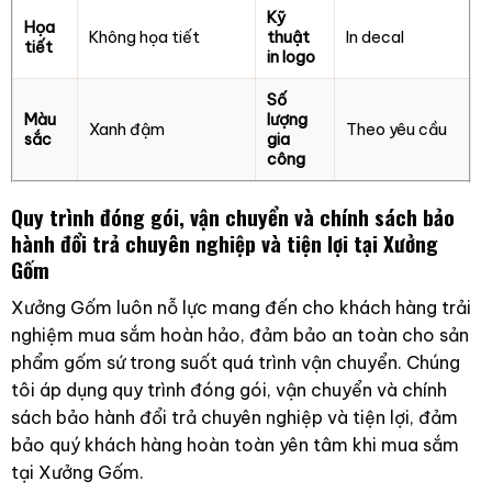
Kỹ
Họa
Không họa tiết
thuật
In decal
tiết
in logo
Số
Màu
lượng
Xanh đậm
Theo yêu cầu
sắc
gia
công
Quy trình đóng gói, vận chuyển và chính sách bảo
hành đổi trả chuyên nghiệp và tiện lợi tại Xưởng
Gốm
Xưởng Gốm luôn nỗ lực mang đến cho khách hàng trải
nghiệm mua sắm hoàn hảo, đảm bảo an toàn cho sản
phẩm gốm sứ trong suốt quá trình vận chuyển. Chúng
tôi áp dụng quy trình đóng gói, vận chuyển và chính
sách bảo hành đổi trả chuyên nghiệp và tiện lợi, đảm
bảo quý khách hàng hoàn toàn yên tâm khi mua sắm
tại Xưởng Gốm.