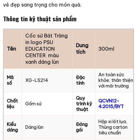
vẻ đẹp sang trọng cho món quà.
Thông tin kỹ thuật sản phẩm
Cốc sứ Bát Tràng
in logo PSU
Dung
Tên
EDUCATION
300ml
tích
CENTER màu
xanh dáng lùn
An toàn sức
Mã
Đặc
XG-LS214
khỏe, thân thiện
số
tính
với môi trường
Quy
Chất
QCVN12-
Gốm sứ
trình kỹ
liệu
4:2015/BYT
thuật
Hộp xi lót lụa,
Kiểu
Đóng
Dáng lùn
Thùng carton
dáng
gói
tiêu chuẩn