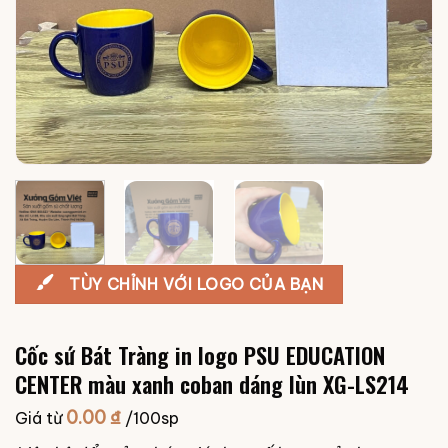
TÙY CHỈNH VỚI LOGO CỦA BẠN
Cốc sứ Bát Tràng in logo PSU EDUCATION
CENTER màu xanh coban dáng lùn XG-LS214
0.00
₫
Giá từ
/100sp