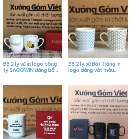
Bộ 2 ly sứ in logo công
Bộ 2 ly sứ Bát Tràng in
ty SAGOWIN dáng bầu
logo dáng vát màu
màu trắng có quai
trắng có quai XG-
XG-LS26
LS19