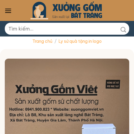
Skip
to
content
Tìm
kiếm:
Trang chủ
/
Ly sứ quà tặng in logo