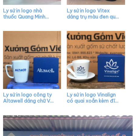
Ly sứ in logo nhà
Ly sứ in logo Vitex
thuốc Quang Minh
dáng trụ màu đen quai
dáng trụ cao màu
C XG-LS37
trắng có quai C XG-
LS13
Ly sứ in logo công ty
Ly sứ in logo Vinalign
Altawell dáng chữ V
có quai xoắn kèm đĩa
quai vuông XG-LS35
lót XG-LS40