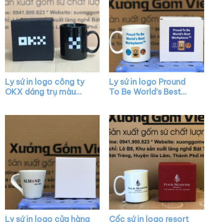
Ly sứ in logo công ty
Ly sứ in logo Pround
OKX dáng trụ màu
To Be World’s Best
đen quai C XG-LS11
Workplaces dáng trụ
màu trắng quai C XG-
LS32
Ly sứ in logo cửa hàng
Cốc sứ in logo resort