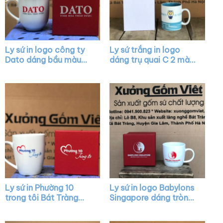
Ly sứ in logo công ty
Ly sứ trắng in logo
Dato dáng bầu màu
dáng trụ quai C 2 màu
trắng có nắp chóp lửa
trắng xanh mint XG-
viền kim XG-LS24
LS02
Ly sứ in Phường 10
Ly sứ in logo Babylons
trong tôi Bát Tràng
Singapore dáng tròn
quai nửa trái tim XG-
lùn màu trắng có quai
LS42
XG-LS08