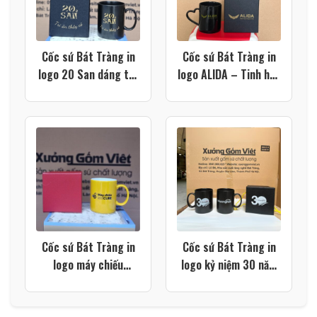
Cốc sứ Bát Tràng in
Cốc sứ Bát Tràng in
logo 20 San dáng trụ
logo ALIDA – Tinh hoa
quai C màu đen XG-
nội thất dáng trụ màu
LS215
đen quai trái tim XG-
LS208
Cốc sứ Bát Tràng in
Cốc sứ Bát Tràng in
logo máy chiếu
logo kỷ niệm 30 năm
Beecube dáng trụ
thành lập Công ty
quai chữ C màu vàng
TNHH Khương Huê