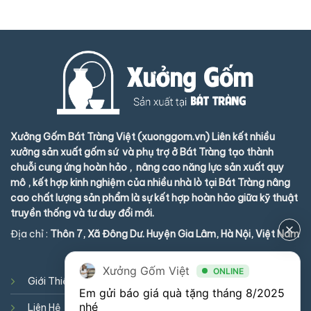
Xưởng Gốm Bát Tràng Việt (xuonggom.vn) Liên kết nhiều
xưởng sản xuất gốm sứ và phụ trợ ở Bát Tràng tạo thành
chuỗi cung ứng hoàn hảo , nâng cao năng lực sản xuất quy
mô , kết hợp kinh nghiệm của nhiều nhà lò tại Bát Tràng nâng
cao chất lượng sản phẩm là sự kết hợp hoàn hảo giữa kỹ thuật
truyền thống và tư duy đổi mới.
Địa chỉ :
Thôn 7, Xã Đông Dư. Huyện Gia Lâm, Hà Nội, Việt Nam
Xưởng Gốm Việt
ONLINE
Giới Thiệu
Hướng dẫn mua hàng
Em gửi báo giá quà tặng tháng 8/2025 
nhé
Liên Hệ
Chính sách giao nhận