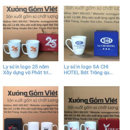
nắp chóp lửa viền kim
XG-LS06
XG-LS10
Ly sứ in logo 25 năm
Ly sứ in logo SA CHI
Xây dựng và Phát triển
HOTEL Bát Tràng quai
dáng chữ V quai vuông
nửa trái tim XG-LS31
XG-LS34