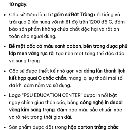
10 ngày
.
Cốc sứ được làm từ
gốm sứ Bát Tràng
nổi tiếng và
trải qua 2 lần nung với nhiệt độ trên 1200 độ C, đảm
bảo sản phẩm không chứa chất độc hại và rất an
toàn cho người dùng.
Bề mặt cốc có màu xanh coban
,
bên trong được phủ
lớp men vàng rực rỡ
, tạo nên một tổng thể độc đáo
và sang trọng.
Cốc sứ được thiết kế nhỏ gọn với
dáng lùn thanh lịch,
kết hợp quai C chắc chắn
, mang lại sự thoải mái tối
đa khi cầm nắm và sử dụng.
Logo “PSU EDUCATION CENTER” được in nổi bật
ngay chính giữa thân cốc, bằng
công nghệ in decal
vàng kim sang trọng
, đảm bảo màu sắc chuẩn xác
và rõ nét trong thời gian dài.
Sản phẩm được đặt trong
hộp carton trắng chắc