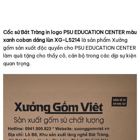
XG-LS200
dáng trụ quai C màu
đen XG-LS195
Cốc sứ Bát Tràng in logo PSU EDUCATION CENTER màu
xanh coban dáng lùn XG-LS214
là sản phẩm Xưởng
gốm sản xuất độc quyền cho PSU EDUCATION CENTER
làm quà tặng cho thầy cô, cán bộ trong các dịp sự kiện
quan trọng.