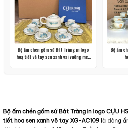
Bộ ấm chén gốm sứ Bát Tràng in logo
Bộ ấm ch
hoạ tiết vẽ tay sen xanh vai vuông men
h
kem XG-AC104
Bộ ấm chén gốm sứ Bát Tràng in logo CỰ
tiết hoa sen xanh vẽ tay XG-AC109
là dòng ấ