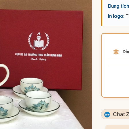
Dung tích
In logo:
T
Dò
Chat Z