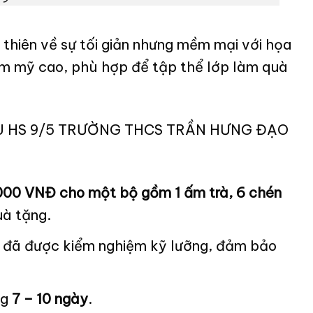
thiên về sự tối giản nhưng mềm mại với họa
thẩm mỹ cao, phù hợp để tập thể lớp làm quà
 CỰU HS 9/5 TRƯỜNG THCS TRẦN HƯNG ĐẠO
000 VNĐ cho một bộ gồm 1 ấm trà, 6 chén
uà tặng.
én đã được kiểm nghiệm kỹ lưỡng, đảm bảo
ng
7 – 10 ngày
.