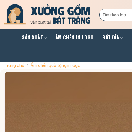
Skip
to
Tìm
kiếm:
content
SẢN XUẤT
ẤM CHÉN IN LOGO
BÁT ĐĨA
Trang chủ
/
Ấm chén quà tặng in logo