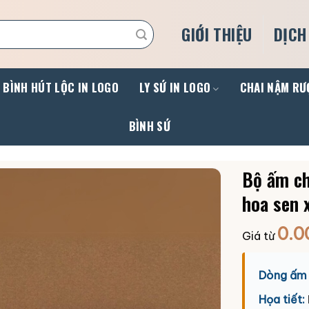
GIỚI THIỆU
DỊCH
BÌNH HÚT LỘC IN LOGO
LY SỨ IN LOGO
CHAI NẬM RƯ
BÌNH SỨ
Bộ ấm ch
hoa sen 
0.0
Giá từ
Dòng ấm 
Họa tiết: