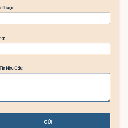
 Thoại:
ng:
Tin Nhu Cầu:
GỬI