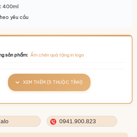
:
400ml
heo yêu cầu
ng sản phẩm:
Ấm chén quà tặng in logo
XEM THÊM (5 THUỘC TÍNH)
alo
0941.900.823