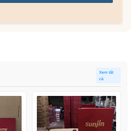
Xem tất
cả