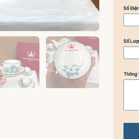
Số Điện
Số Lượ
+5
Thông 