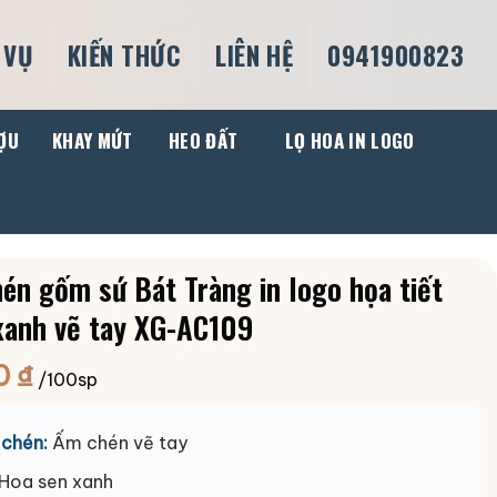
 VỤ
KIẾN THỨC
LIÊN HỆ
0941900823
ỢU
KHAY MỨT
HEO ĐẤT
LỌ HOA IN LOGO
én gốm sứ Bát Tràng in logo họa tiết
xanh vẽ tay XG-AC109
0
₫
/100sp
chén:
Ấm chén vẽ tay
Hoa sen xanh