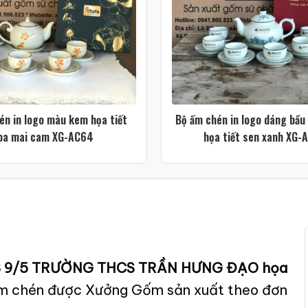
én in logo màu kem họa tiết
Bộ ấm chén in logo dáng bầu
oa mai cam XG-AC64
họa tiết sen xanh XG-
U HS 9/5 TRƯỜNG THCS TRẦN HƯNG ĐẠO họa
m chén được Xưởng Gốm sản xuất theo đơn