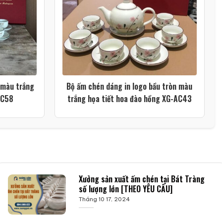
 màu trắng
Bộ ấm chén dáng in logo bầu tròn màu
AC58
trắng họa tiết hoa đào hồng XG-AC43
Xưởng sản xuất ấm chén tại Bát Tràng
số lượng lớn [THEO YÊU CẦU]
Tháng 10 17, 2024