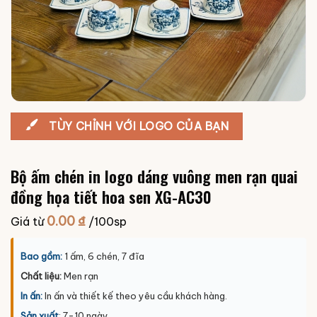
TÙY CHỈNH VỚI LOGO CỦA BẠN
Bộ ấm chén in logo dáng vuông men rạn quai
đồng họa tiết hoa sen XG-AC30
0.00
₫
Giá từ
/100sp
Bao gồm:
1 ấm, 6 chén, 7 đĩa
Chất liệu:
Men rạn
In ấn:
In ấn và thiết kế theo yêu cầu khách hàng.
Sản xuất
: 7-10 ngày