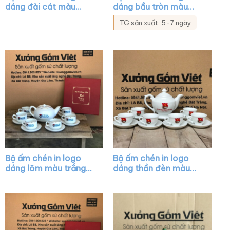
dáng đài cát màu
dáng bầu tròn màu
trắng vẽ vàng XG-
trắng vẽ tay XG-AC18
TG sản xuất: 5-7 ngày
AC11
Bộ ấm chén in logo
Bộ ấm chén in logo
dáng lõm màu trắng
dáng thần đèn màu
vẽ viền kim XG-AC26
trắng XG-AC14