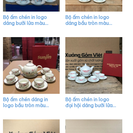
Bộ ấm chén in logo
Bộ ấm chén in logo
dáng bưởi lửa màu
dáng bầu tròn màu
trắng XG-AC24
trắng vẽ viền kim XG-
AC17
Bộ ấm chén dáng in
Bộ ấm chén in logo
logo bầu tròn màu
đại hội dáng bưởi lửa
trắng họa tiết hoa
màu trắng XG-AC23
đào hồng XG-AC43