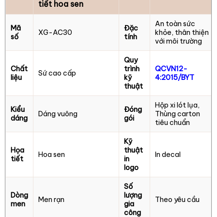
tiết hoa sen
An toàn sức
Mã
Đặc
XG-AC30
khỏe, thân thiện
số
tính
với môi trường
Quy
Chất
trình
QCVN12-
Sứ cao cấp
liệu
kỹ
4:2015/BYT
thuật
Hộp xi lót lụa,
Kiểu
Đóng
Dáng vuông
Thùng carton
dáng
gói
tiêu chuẩn
Kỹ
Họa
thuật
Hoa sen
In decal
tiết
in
logo
Số
Dòng
lượng
Men rạn
Theo yêu cầu
men
gia
công