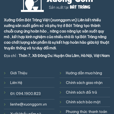
Xưởng Gốm Bát Tràng Việt (xuonggom.vn) Liên kết nhiều
xưởng sản xuất gốm sứ và phụ trợ ở Bát Tràng tạo thành
chuỗi cung ứng hoàn hảo , nâng cao năng lực sản xuất quy
mô , kết hợp kinh nghiệm của nhiều nhà lò tại Bát Tràng nâng
cao chất lượng sản phẩm là sự kết hợp hoàn hảo giữa kỹ thuật
truyền thống và tư duy đổi mới.
Địa chỉ :
Thôn 7, Xã Đông Dư. Huyện Gia Lâm, Hà Nội, Việt Nam
Giới Thiệu
Hướng dẫn mua hàng
Liên Hệ
Chính sách giao nhận
Chính sách đổi trả
Đt:
094.1900.823
Chính sách bảo mật
lienhe@xuonggom.vn
Phương thức thanh toán