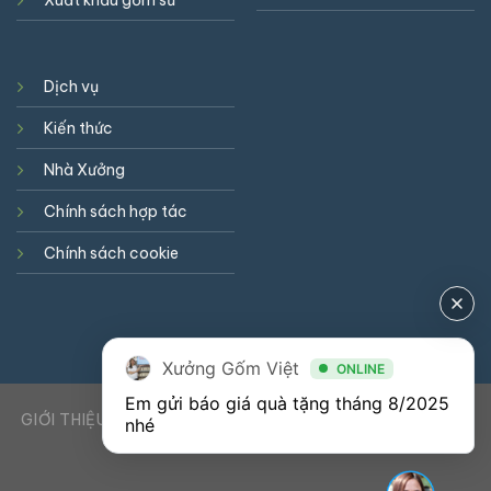
Xuất khẩu gốm sứ
Dịch vụ
Kiến thức
Nhà Xưởng
Chính sách hợp tác
Chính sách cookie
Xưởng Gốm Việt
ONLINE
Em gửi báo giá quà tặng tháng 8/2025 
GIỚI THIỆU
DỊCH VỤ
KIẾN THỨC
LIÊN HỆ
0941900823
nhé