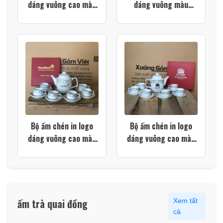
dáng vuông cao màu
dáng vuông màu
trắng họa tiết in
trắng kẻ chỉ viền kim
decal hoa xanh dương
XG-AC100
XG-AC101
Bộ ấm chén in logo
Bộ ấm chén in logo
dáng vuông cao màu
dáng vuông cao màu
trắng viền kim XG-
trăng viền kim XG-
AC87
AC84
ấm trà quai đồng
Xem tất
cả