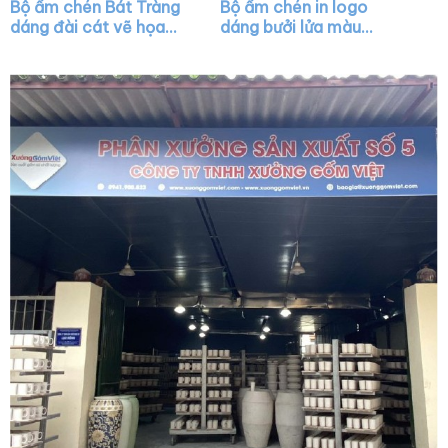
Bộ ấm chén Bát Tràng
Bộ ấm chén in logo
dáng đài cát vẽ họa
dáng bưởi lửa màu
tiết chuồn chuồn XG-
trắng XG-AC42
AC16