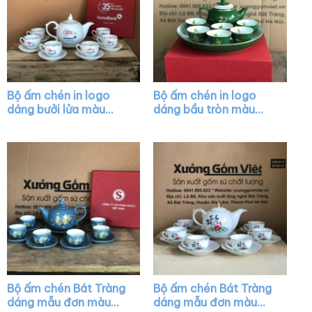
Bộ ấm chén in logo
Bộ ấm chén in logo
dáng bưởi lửa màu
dáng bầu tròn màu
trắng vẽ chỉ vàng XG-
xanh lá vẽ chỉ vàng
AC19
XG-AC36
Bộ ấm chén Bát Tràng
Bộ ấm chén Bát Tràng
dáng mẫu đơn màu
dáng mẫu đơn màu