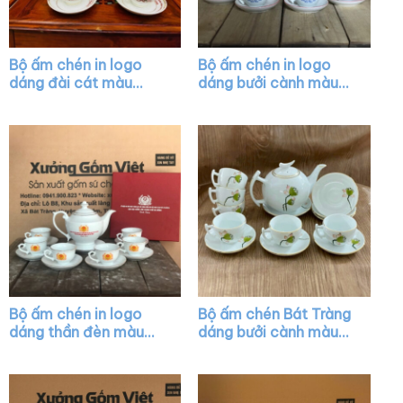
Bộ ấm chén in logo
Bộ ấm chén in logo
dáng đài cát màu
dáng bưởi cành màu
trắng vẽ vàng XG-
trắng vẽ viền chỉ đỏ
AC13
XG-AC04
Bộ ấm chén in logo
Bộ ấm chén Bát Tràng
dáng thần đèn màu
dáng bưởi cành màu
trắng vẽ chỉ vàng XG-
trắng họa tiết sen
AC12
hồng XG-AC06