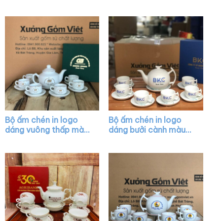
xanh dương họa tiết
trắng vẽ chỉ vàng XG-
hoa sen vàng XG-
AC20
AC37
Bộ ấm chén in logo
Bộ ấm chén in logo
dáng vuông thấp màu
dáng bưởi cành màu
trắng vẽ viền kim XG-
trắng XG-AC41
AC27