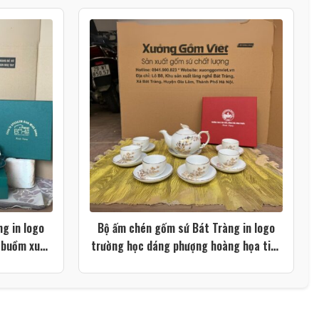
g in logo
Bộ ấm chén gốm sứ Bát Tràng in logo
 buồm xuôi
trường học dáng phượng hoàng họa tiết
C106
cành tre màu trắng XG-AC105