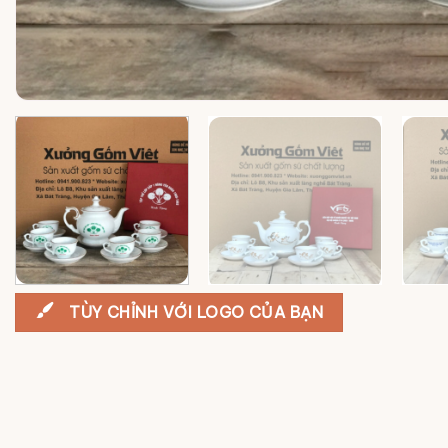
TÙY CHỈNH VỚI LOGO CỦA BẠN