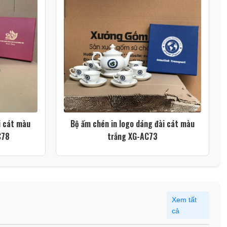
i cát màu
Bộ ấm chén in logo dáng đài cát màu
C78
trắng XG-AC73
Xem tất
cả