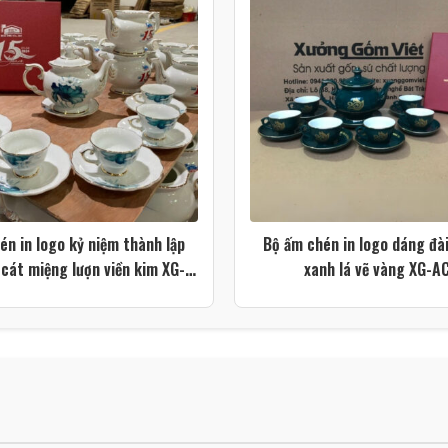
én in logo kỷ niệm thành lập
Bộ ấm chén in logo dáng đà
 cát miệng lượn viền kim XG-
xanh lá vẽ vàng XG-A
AC93