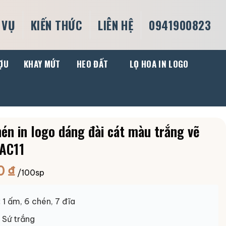
 VỤ
KIẾN THỨC
LIÊN HỆ
0941900823
ỢU
KHAY MỨT
HEO ĐẤT
LỌ HOA IN LOGO
én in logo dáng đài cát màu trắng vẽ
-AC11
0
₫
/100sp
:
1 ấm, 6 chén, 7 đĩa
:
Sứ trắng