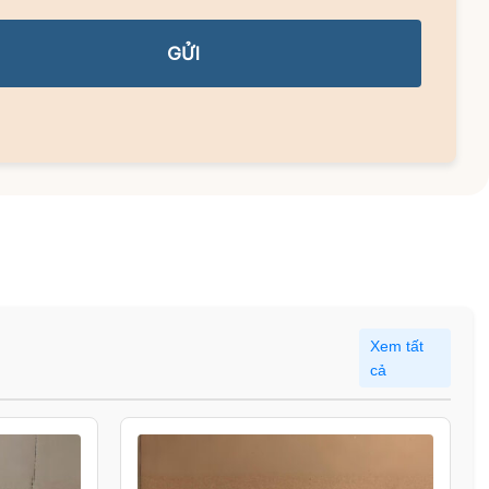
GỬI
Xem tất
cả