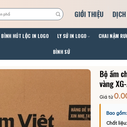
GIỚI THIỆU
DỊCH
BÌNH HÚT LỘC IN LOGO
LY SỨ IN LOGO
CHAI NẬM RƯ
BÌNH SỨ
Bộ ấm ch
vàng XG
0.0
Giá từ
Bao gồm
Chất liệu