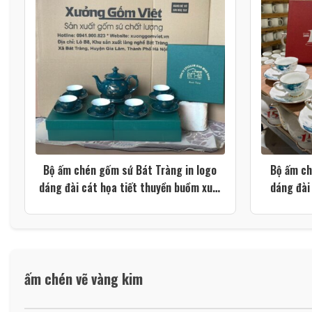
Bộ ấm chén gốm sứ Bát Tràng in logo
Bộ ấm ch
dáng đài cát họa tiết thuyền buồm xuôi
dáng đài
gió màu xanh lá XG-AC106
ấm chén vẽ vàng kim