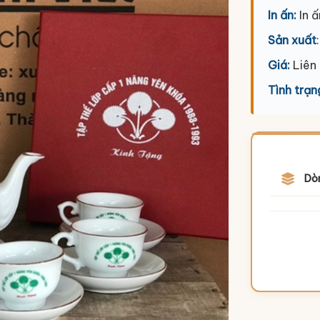
In ấn:
In ấ
Sản xuất
Giá:
Liên
Tình trạn
Dò