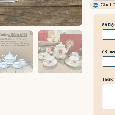
Chat Z
Số Điện
Số Lượ
Thông 