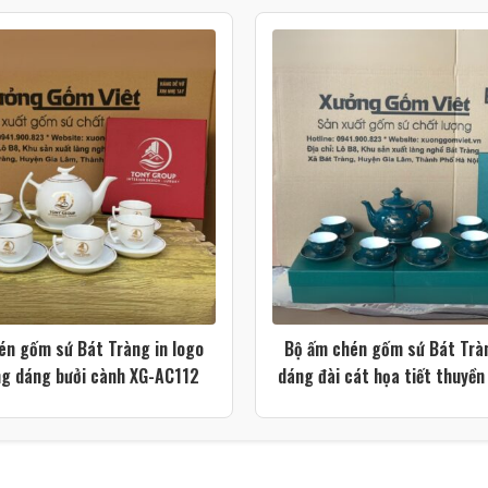
én gốm sứ Bát Tràng in logo
Bộ ấm chén gốm sứ Bát Tràn
g dáng bưởi cành XG-AC112
dáng đài cát họa tiết thuyền
gió màu xanh lá XG-A