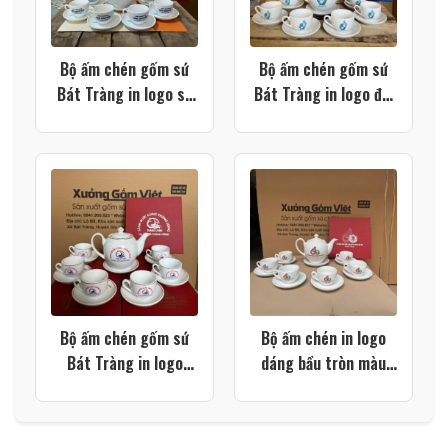
Bộ ấm chén gốm sứ
Bộ ấm chén gốm sứ
Bát Tràng in logo sự
Bát Tràng in logo đại
kiện cưới hỏi màu
hội màu trắng dáng
trắng dáng bầu tròn
bầu tròn XG-AC115
XG-AC113
Bộ ấm chén gốm sứ
Bộ ấm chén in logo
Bát Tràng in logo
dáng bầu tròn màu
dáng bầu tròn màu
trắng XG-AC98
trắng XG-AC103