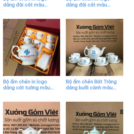
dáng đài cát màu
dáng đài cát màu
trắng vẽ vàng XG-
trắng vẽ vàng XG-
AC13
AC11
Bộ ấm chén in logo
Bộ ấm chén Bát Tràng
dáng cát tường màu
dáng bưởi cành màu
trắng XG-AC44
trắng XG-AC03