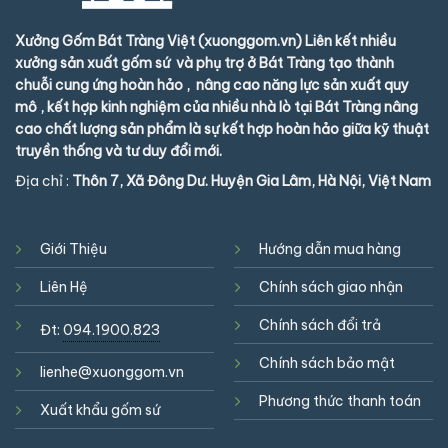
Xưởng Gốm Bát Tràng Việt (xuonggom.vn) Liên kết nhiều
xưởng sản xuất gốm sứ và phụ trợ ở Bát Tràng tạo thành
chuỗi cung ứng hoàn hảo , nâng cao năng lực sản xuất quy
mô , kết hợp kinh nghiệm của nhiều nhà lò tại Bát Tràng nâng
cao chất lượng sản phẩm là sự kết hợp hoàn hảo giữa kỹ thuật
truyền thống và tư duy đổi mới.
Địa chỉ :
Thôn 7, Xã Đông Dư. Huyện Gia Lâm, Hà Nội, Việt Nam
Giới Thiệu
Hướng dẫn mua hàng
Liên Hệ
Chính sách giao nhận
Chính sách đổi trả
Đt:
094.1900.823
Chính sách bảo mật
lienhe@xuonggom.vn
Phương thức thanh toán
Xuất khẩu gốm sứ