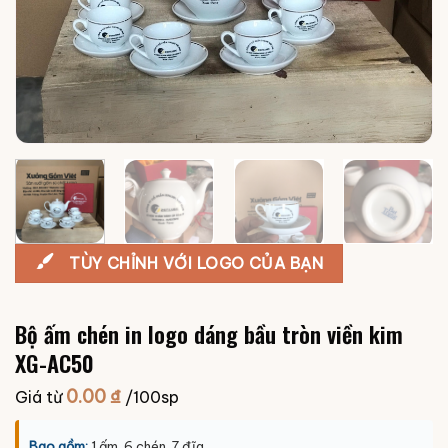
TÙY CHỈNH VỚI LOGO CỦA BẠN
Bộ ấm chén in logo dáng bầu tròn viền kim
XG-AC50
0.00
₫
Giá từ
/100sp
Bao gồm:
1 ấm, 6 chén, 7 đĩa