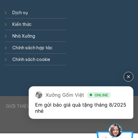
Dịch vụ
Kiến thức
Nhà Xưởng
Chính sách hợp tác
Chính sách cookie
Xưởng Gốm Việt
ONLINE
Em gửi báo giá quà tặng tháng 8/2025 
GIỚI THIỆU
DỊCH VỤ
KIẾN THỨC
LIÊN HỆ
0941900823
nhé