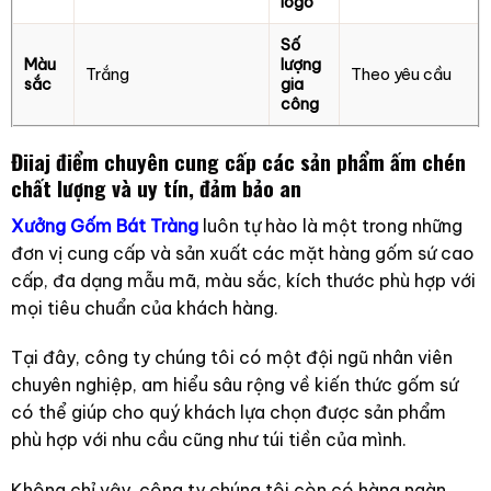
logo
Số
Màu
lượng
Trắng
Theo yêu cầu
sắc
gia
công
Điiaj điểm chuyên cung cấp các sản phẩm ấm chén
chất lượng và uy tín, đảm bảo an
Xưởng Gốm Bát Tràng
luôn tự hào là một trong những
đơn vị cung cấp và sản xuất các mặt hàng gốm sứ cao
cấp, đa dạng mẫu mã, màu sắc, kích thước phù hợp với
mọi tiêu chuẩn của khách hàng.
Tại đây, công ty chúng tôi có một đội ngũ nhân viên
chuyên nghiệp, am hiểu sâu rộng về kiến thức gốm sứ
có thể giúp cho quý khách lựa chọn được sản phẩm
phù hợp với nhu cầu cũng như túi tiền của mình.
Không chỉ vậy, công ty chúng tôi còn có hàng ngàn