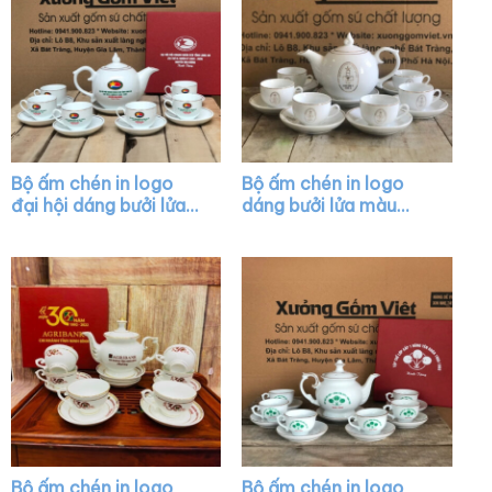
Bộ ấm chén in logo
Bộ ấm chén in logo
đại hội dáng bưởi lửa
dáng bưởi lửa màu
màu trắng XG-AC21
trắng vẽ chỉ vàng XG-
AC22
Bộ ấm chén in logo
Bộ ấm chén in logo