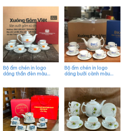
hoa sen vàng XG-
AC27
AC37
Bộ ấm chén in logo
Bộ ấm chén in logo
dáng thần đèn màu
dáng bưởi cành màu
trắng vẽ chỉ vàng XG-
trắng XG-AC41
AC12