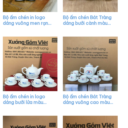
Bộ ấm chén in logo
Bộ ấm chén Bát Tràng
dáng vuông men rạn
dáng bưởi cành màu
quai đồng họa tiết hoa
trắng họa tiết sen
sen XG-AC30
hồng XG-AC06
Bộ ấm chén in logo
Bộ ấm chén Bát Tràng
dáng bưởi lửa màu
dáng vuông cao màu
trắng XG-AC45
trắng vẽ chỉ màu XG-
AC08