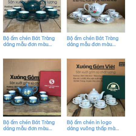
Bộ ấm chén Bát Tràng
Bộ ấm chén Bát Tràng
dáng mẫu đơn màu
dáng mẫu đơn màu
xanh cổ vịt họa tiết
trắng vẽ chỉ vàng XG-
hoa sen XG-AC40
AC20
Bộ ấm chén Bát Tràng
Bộ ấm chén in logo
dáng mẫu đơn màu
dáng vuông thấp màu
xanh dương họa tiết
trắng vẽ viền kim XG-