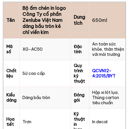
Bộ ấm chén in logo
Công Ty cổ phần
Dung
Tên
Zenlube Việt Nam
650ml
tích
dáng bầu tròn kẻ
chỉ viền kim
An toàn sức
Mã
Đặc
XG-AC50
khỏe, thân thiện
số
tính
với môi trường
Quy
Chất
trình
QCVN12-
Sứ cao cấp
liệu
kỹ
4:2015/BYT
thuật
Hộp xi lót lụa,
Kiểu
Đóng
Dáng bầu tròn
Thùng carton
dáng
gói
tiêu chuẩn
Kỹ
Họa
thuật
Trơn
In decal
tiết
in