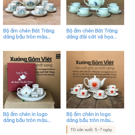
Bộ ấm chén Bát Tràng
Bộ ấm chén Bát Tràng
dáng bầu tròn màu
dáng đài cát vẽ họa
trắng họa tiết hoa sen
tiết chuồn chuồn XG-
xanh XG-AC38
AC16
Bộ ấm chén in logo
Bộ ấm chén in logo
dáng bầu tròn màu
dáng bầu tròn màu
trắng kẻ chỉ vàng XG-
trắng vẽ tay XG-AC18
TG sản xuất: 5-7 ngày
AC29