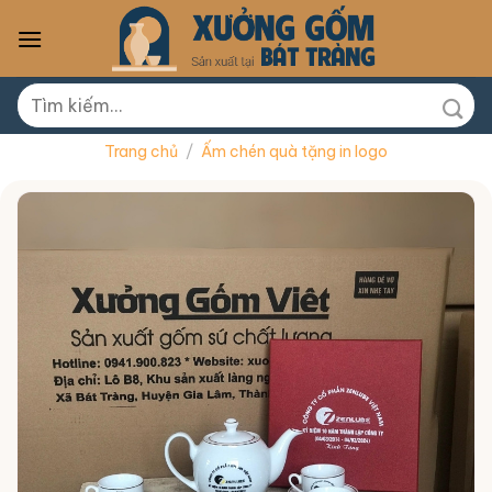
Skip
to
content
Tìm
kiếm:
Trang chủ
/
Ấm chén quà tặng in logo