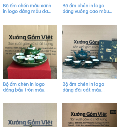
Bộ ấm chén màu xanh
Bộ ấm chén in logo
in logo dáng mẫu đơn
dáng vuông cao màu
vẽ chỉ vàng XG-AC01
trắng vẽ vàng kim
XG-AC07
Bộ ấm chén in logo
Bộ ấm chén in logo
dáng bầu tròn màu
dáng đài cát màu
xanh lá vẽ chỉ vàng
xanh họa tiết vẽ vàng
XG-AC36
XG-AC35