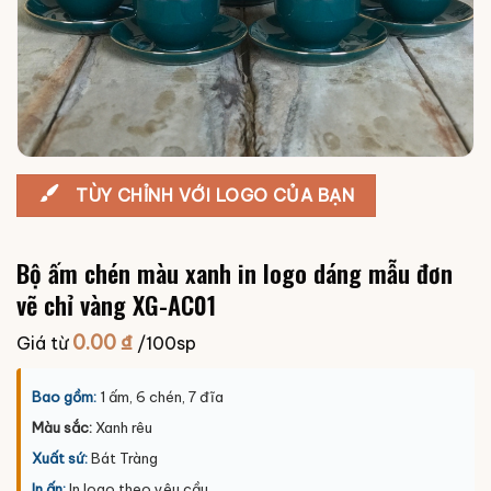
TÙY CHỈNH VỚI LOGO CỦA BẠN
Bộ ấm chén màu xanh in logo dáng mẫu đơn
vẽ chỉ vàng XG-AC01
0.00
₫
Giá từ
/100sp
Bao gồm:
1 ấm, 6 chén, 7 đĩa
Màu sắc:
Xanh rêu
Xuất sứ:
Bát Tràng
In ấn:
In logo theo yêu cầu