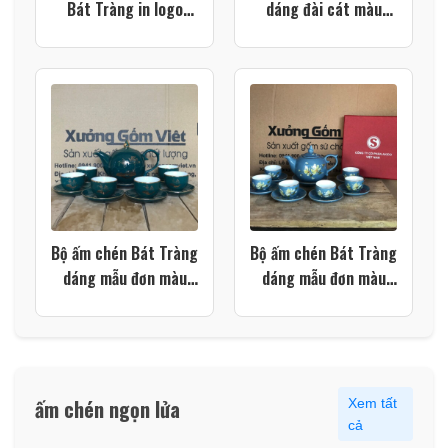
Bát Tràng in logo
dáng đài cát màu
dáng đài cát họa tiết
xanh lá vẽ vàng XG-
thuyền buồm xuôi gió
AC78
màu xanh lá XG-
AC106
Bộ ấm chén Bát Tràng
Bộ ấm chén Bát Tràng
dáng mẫu đơn màu
dáng mẫu đơn màu
xanh cổ vịt họa tiết
xanh dương họa tiết
hoa sen XG-AC40
hoa sen vàng XG-
AC37
ấm chén ngọn lửa
Xem tất
cả