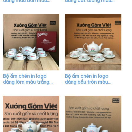
dáng mẫu đơn màu
dáng cát tường màu
xanh cổ vịt họa tiết
trắng XG-AC44
hoa sen XG-AC40
Bộ ấm chén in logo
Bộ ấm chén in logo
dáng lõm màu trắng
dáng bầu tròn màu
XG-AC25
trắng vẽ viền kim XG-
AC17