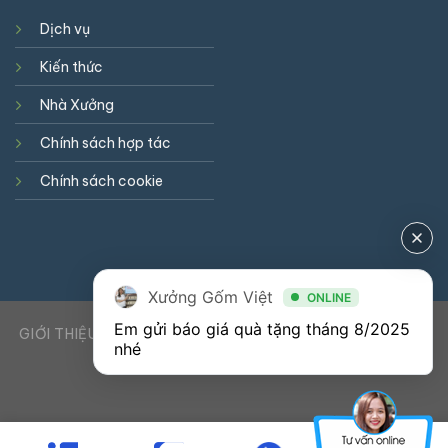
Dịch vụ
Kiến thức
Nhà Xưởng
Chính sách hợp tác
Chính sách cookie
Xưởng Gốm Việt
ONLINE
Em gửi báo giá quà tặng tháng 8/2025 
GIỚI THIỆU
DỊCH VỤ
KIẾN THỨC
LIÊN HỆ
0941900823
nhé