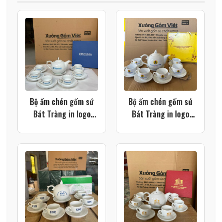
Bộ ấm chén gốm sứ
Bộ ấm chén gốm sứ
Bát Tràng in logo
Bát Tràng in logo
màu trắng dáng bưởi
công đoàn cơ sở màu
lửa vẽ vàng kim XG-
trắng dáng bưởi lửa
AC119
XG-AC118