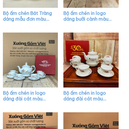
Bộ ấm chén Bát Tràng
Bộ ấm chén in logo
dáng mẫu đơn màu
dáng bưởi cành màu
trắng vẽ chỉ vàng XG-
trắng XG-AC02
AC20
Bộ ấm chén in logo
Bộ ấm chén in logo
dáng đài cát màu
dáng đài cát màu
trắng họa tiết hoa sen
trắng vẽ vàng XG-
in decal vàng XG-
AC13
AC10