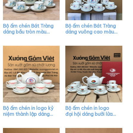
Bộ ấm chén Bát Tràng
Bộ ấm chén Bát Tràng
dáng bầu tròn màu
dáng vuông cao màu
trắng họa tiết hoa sen
trắng vẽ chỉ màu XG-
xanh XG-AC38
AC08
Bộ ấm chén in logo kỷ
Bộ ấm chén in logo
niệm thành lập dáng
đại hội dáng bưởi lửa
quai lượn màu trắng
màu trắng XG-AC21
XG-AC39