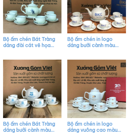
Bộ ấm chén Bát Tràng
Bộ ấm chén in logo
dáng đài cát vẽ họa
dáng bưởi cành màu
tiết chuồn chuồn XG-
trắng XG-AC41
AC16
Bộ ấm chén Bát Tràng
Bộ ấm chén in logo
dáng bưởi cành màu
dáng vuông cao màu
trắng XG-AC03
trắng vẽ vàng kim