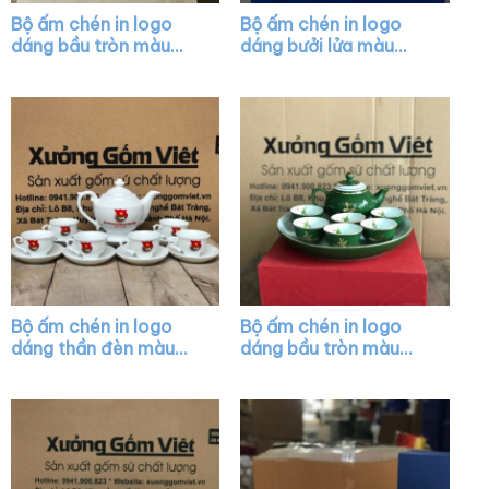
Bộ ấm chén in logo
Bộ ấm chén in logo
dáng bầu tròn màu
dáng bưởi lửa màu
trắng kẻ chỉ vàng XG-
trắng XG-AC24
AC29
Bộ ấm chén in logo
Bộ ấm chén in logo
dáng thần đèn màu
dáng bầu tròn màu
trắng XG-AC14
xanh lá vẽ chỉ vàng
XG-AC36