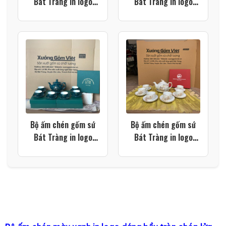
Bát Tràng in logo
Bát Tràng in logo
màu trắng dáng bưởi
màu trắng dáng bưởi
lửa vẽ vàng kim XG-
cành XG-AC112
AC119
Bộ ấm chén gốm sứ
Bộ ấm chén gốm sứ
Bát Tràng in logo
Bát Tràng in logo
dáng đài cát họa tiết
trường học dáng
thuyền buồm xuôi gió
phượng hoàng họa
màu xanh lá XG-
tiết cành tre màu
AC106
trắng XG-AC105