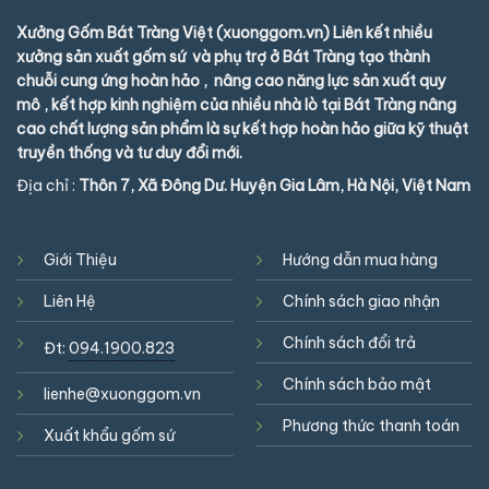
Xưởng Gốm Bát Tràng Việt (xuonggom.vn) Liên kết nhiều
xưởng sản xuất gốm sứ và phụ trợ ở Bát Tràng tạo thành
chuỗi cung ứng hoàn hảo , nâng cao năng lực sản xuất quy
mô , kết hợp kinh nghiệm của nhiều nhà lò tại Bát Tràng nâng
cao chất lượng sản phẩm là sự kết hợp hoàn hảo giữa kỹ thuật
truyền thống và tư duy đổi mới.
Địa chỉ :
Thôn 7, Xã Đông Dư. Huyện Gia Lâm, Hà Nội, Việt Nam
Giới Thiệu
Hướng dẫn mua hàng
Liên Hệ
Chính sách giao nhận
Chính sách đổi trả
Đt:
094.1900.823
Chính sách bảo mật
lienhe@xuonggom.vn
Phương thức thanh toán
Xuất khẩu gốm sứ