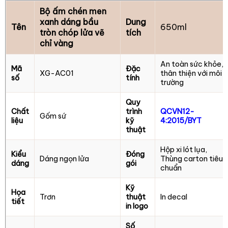
Bộ ấm chén men
xanh dáng bầu
Dung
Tên
650ml
tròn chóp lửa vẽ
tích
chỉ vàng
An toàn sức khỏe,
Mã
Đặc
XG-AC01
thân thiện với môi
số
tính
trường
Quy
Chất
trình
QCVN12-
Gốm sứ
liệu
kỹ
4:2015/BYT
thuật
Hộp xi lót lụa,
Kiểu
Đóng
Dáng ngọn lửa
Thùng carton tiêu
dáng
gói
chuẩn
Kỹ
Họa
Trơn
thuật
In decal
tiết
in logo
Số