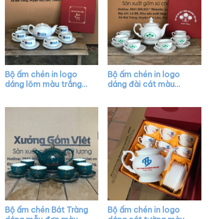
Bộ ấm chén in logo
Bộ ấm chén in logo
dáng lõm màu trắng
dáng đài cát màu
vẽ viền kim XG-AC26
trắng vẽ vàng XG-
AC11
Bộ ấm chén Bát Tràng
Bộ ấm chén in logo