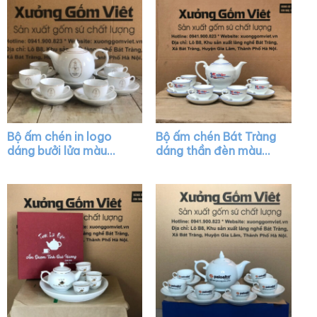
Bộ ấm chén in logo
Bộ ấm chén Bát Tràng
dáng bưởi lửa màu
dáng thần đèn màu
trắng vẽ chỉ vàng XG-
trắng vẽ viền màu
AC22
XG-AC15