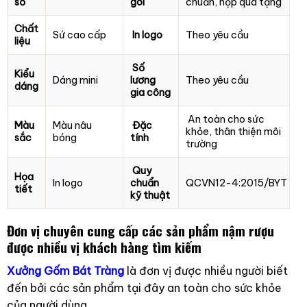
số
gói
chuẩn, hộp quà tặng
Chất
Sứ cao cấp
In logo
Theo yêu cầu
liệu
Số
Kiểu
Dáng mini
lương
Theo yêu cầu
dáng
gia công
An toàn cho sức
Màu
Màu nâu
Đặc
khỏe, thân thiện môi
sắc
bóng
tính
trường
Quy
Họa
In logo
chuẩn
QCVN12-4:2015/BYT
tiết
kỹ thuật
Đơn vị chuyên cung cấp các sản phẩm nậm rượu
được nhiều vị khách hàng tìm kiếm
Xưởng Gốm Bát Tràng
là đơn vị được nhiều người biết
đến bởi các sản phẩm tại đây an toàn cho sức khỏe
của người dùng.