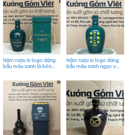
Nậm rượu in logo dáng
Nậm rượu in logo dáng
bầu màu xanh lá bóng
bầu màu xanh ngọc vẽ
XG-NR23
hoa XG-NR28