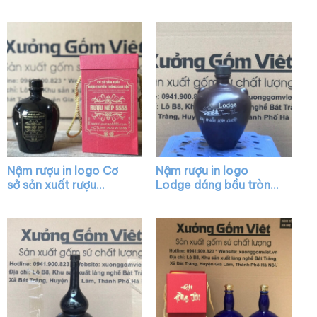
xanh lá XG-NR09
màu nâu bóng nắp
vàng XG-NR26
Nậm rượu in logo Cơ
Nậm rượu in logo
sở sản xuất rượu
Lodge dáng bầu tròn
truyền thống Can Lộc
màu nâu XG-NR03
dáng bầu màu nâu
đậm XG-NR05