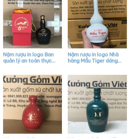
Nậm rượu in logo Ban
Nậm rượu in logo Nhà
quản lý an toàn thực
hàng Mẩu Tiger dáng
phẩm TP. Đà Nẵng
hồ lô màu trắng XG-
dáng chivas màu men
NR01
bóng XG-NR34