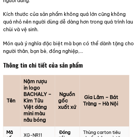
người dùng.
Kích thước của sản phẩm không quá lớn cũng không
quá nhỏ nên người dùng dễ dàng hơn trong quá trình lau
chùi và vệ sinh.
Món quà ý nghĩa đặc biệt mà bạn có thể dành tặng cho
người thân, bạn bè, đồng nghiệp,…
Thông tin chi tiết của sản phẩm
Nậm rượu
in logo
BACHALY –
Nguồn
Gia Lâm – Bát
Tên
Kim Tửu
gốc
Tràng – Hà Nội
Việt dáng
xuất xứ
mini màu
nâu bóng
Mã
Đóng
Thùng carton tiêu
XG-NR11