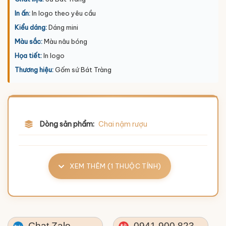
In ấn:
In logo theo yêu cầu
Kiểu dáng:
Dáng mini
Màu sắc:
Màu nâu bóng
Họa tiết:
In logo
Thương hiệu:
Gốm sứ Bát Tràng
Dòng sản phẩm:
Chai nậm rượu
XEM THÊM (1 THUỘC TÍNH)
Chat Zalo
0941.900.823