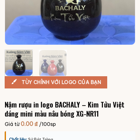
TÙY CHỈNH VỚI LOGO CỦA BẠN
Nậm rượu in logo BACHALY – Kim Tửu Việt
dáng mini màu nâu bóng XG-NR11
0.00
₫
Giá từ
/100sp
Chất liệu:
Sứ Bát Tràng