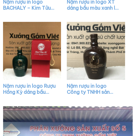
Nậm rượu in logo
Nậm rượu in logo XT
BACHALY – Kim Tửu
dáng bầu màu xanh lá
Việt dáng mini màu đỏ
bóng XG-NR21
bóng XG-NR12
Nậm rượu in logo Rượu
Nậm rượu in logo
Hồng Kỳ dáng bầu
Công ty TNHH sản
màu xanh lá bóng nắp
xuất thương mại dịch
vàng XG-NR22
vụ Nam Tảo dáng bầu
màu nâu bóng XG-
NR25