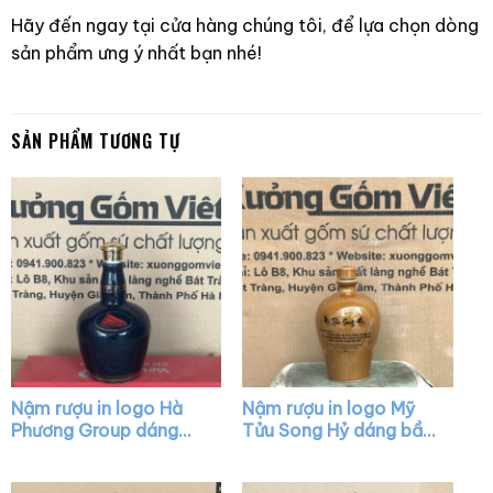
Hãy đến ngay tại cửa hàng chúng tôi, để lựa chọn dòng
sản phẩm ưng ý nhất bạn nhé!
SẢN PHẨM TƯƠNG TỰ
Nậm rượu in logo Hà
Nậm rượu in logo Mỹ
Phương Group dáng
Tửu Song Hỷ dáng bầu
chivas màu xanh bóng
màu nâu nhạt XG-
nắp vàng XG-NR33
NR04