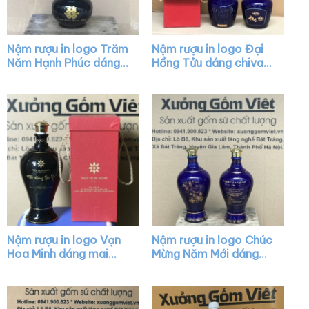
Nậm rượu in logo Trăm
Nậm rượu in logo Đại
Năm Hạnh Phúc dáng
Hồng Tửu dáng chivas
hồ lô màu đen XG-
màu xanh bóng nắp
NR08
vàng XG-NR32
Nậm rượu in logo Vạn
Nậm rượu in logo Chúc
Hoa Minh dáng mai
Mừng Năm Mới dáng
bình màu đen bóng
mai bình màu xanh vẽ
nắp vàng XG-NR15
vàng XG-NR30