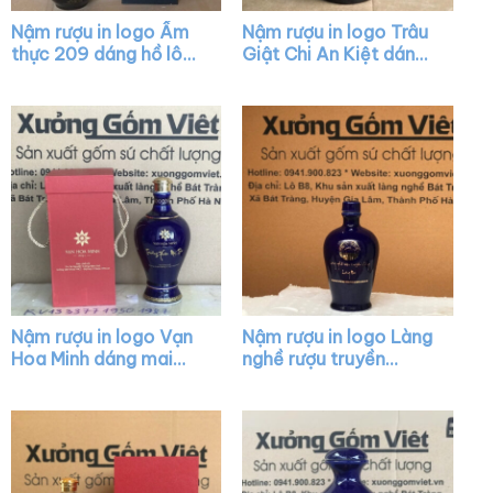
Nậm rượu in logo Ẩm
Nậm rượu in logo Trâu
thực 209 dáng hồ lô
Giật Chi An Kiệt dáng
màu nâu XG-NR02
bầu tròn màu nâu
bóng có núm XG-
NR17
Nậm rượu in logo Vạn
Nậm rượu in logo Làng
Hoa Minh dáng mai
nghề rượu truyền
bình màu xanh nắp
thống Làng Mai dáng
vàng XG-NR14
bầu màu xanh bóng
XG-NR24