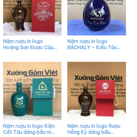
Nậm rượu in logo
Nậm rượu in logo
Hoàng Sơn Được Cửu
BACHALY – Kiều Tửu
dáng mai bình màu
Việt dáng mini màu
nâu bóng nắp vàng
xanh bóng XG-NR10
XG-NR13
Nậm rượu in logo Kiện
Nậm rượu in logo Rượu
Cốt Tửu dáng bầu màu
Hồng Kỳ dáng bầu