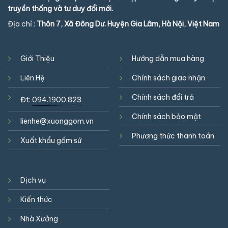
truyền thống và tư duy đổi mới.
Địa chỉ :
Thôn 7, Xã Đông Dư. Huyện Gia Lâm, Hà Nội, Việt Nam
Giới Thiệu
Hướng dẫn mua hàng
Liên Hệ
Chính sách giao nhận
Chính sách đổi trả
Đt:
094.1900.823
Chính sách bảo mật
lienhe@xuonggom.vn
Phương thức thanh toán
Xuất khẩu gốm sứ
Dịch vụ
Kiến thức
Nhà Xưởng