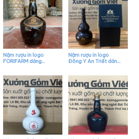
Nậm rượu in logo
Nậm rượu in logo
FORIFARM dáng
Đông Y An Triết dáng
chivas màu men bóng
hồ lô màu nâu XG-
XG-NR35
NR07