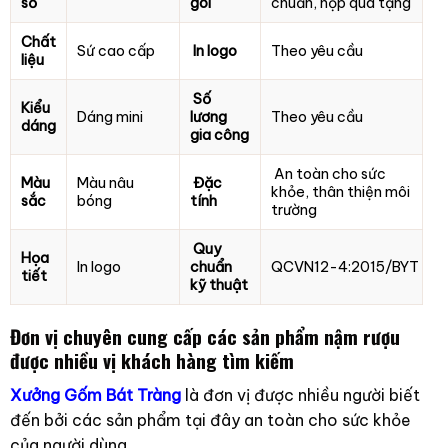
số
gói
chuẩn, hộp quà tặng
Chất
Sứ cao cấp
In logo
Theo yêu cầu
liệu
Số
Kiểu
Dáng mini
lương
Theo yêu cầu
dáng
gia công
An toàn cho sức
Màu
Màu nâu
Đặc
khỏe, thân thiện môi
sắc
bóng
tính
trường
Quy
Họa
In logo
chuẩn
QCVN12-4:2015/BYT
tiết
kỹ thuật
Đơn vị chuyên cung cấp các sản phẩm nậm rượu
được nhiều vị khách hàng tìm kiếm
Xưởng Gốm Bát Tràng
là đơn vị được nhiều người biết
đến bởi các sản phẩm tại đây an toàn cho sức khỏe
của người dùng.