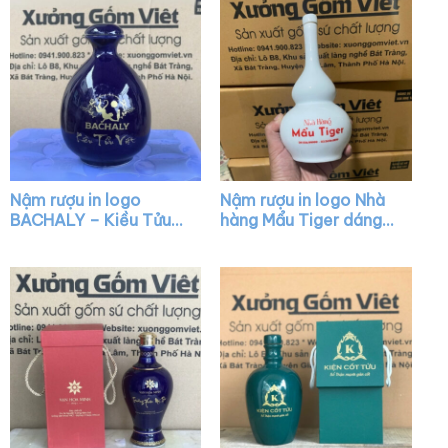
XG-NR31
Nậm rượu in logo
Nậm rượu in logo Nhà
BACHALY – Kiều Tửu
hàng Mẩu Tiger dáng
Việt dáng mini màu
hồ lô màu trắng XG-
xanh bóng XG-NR10
NR01