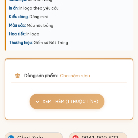
In ấn:
In logo theo yêu cầu
Kiểu dáng:
Dáng mini
Màu sắc:
Màu nâu bóng
Họa tiết:
In logo
Thương hiệu:
Gốm sứ Bát Tràng
Dòng sản phẩm:
Chai nậm rượu
XEM THÊM (1 THUỘC TÍNH)
Chat Zalo
0941.900.823