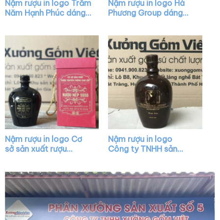
Nậm rượu in logo Trăm
Nậm rượu in logo Hà
Năm Hạnh Phúc dáng
Phương Group dáng
hồ lô màu trắng XG-
chivas màu xanh bóng
NR06
nắp vàng XG-NR33
Nậm rượu in logo Cơ
Nậm rượu in logo
sở sản xuất rượu
Công ty TNHH sản
truyền thống Can Lộc
xuất thương mại dịch
dáng bầu màu nâu
vụ Nam Tảo dáng bầu
đậm XG-NR05
màu nâu bóng XG-
NR25