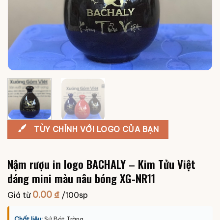
TÙY CHỈNH VỚI LOGO CỦA BẠN
Nậm rượu in logo BACHALY – Kim Tửu Việt
dáng mini màu nâu bóng XG-NR11
0.00
₫
Giá từ
/100sp
Chất liệu:
Sứ Bát Tràng