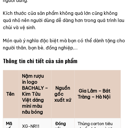
người dùng.
Kích thước của sản phẩm không quá lớn cũng không
quá nhỏ nên người dùng dễ dàng hơn trong quá trình lau
chùi và vệ sinh.
Món quà ý nghĩa đặc biệt mà bạn có thể dành tặng cho
người thân, bạn bè, đồng nghiệp,…
Thông tin chi tiết của sản phẩm
Nậm rượu
in logo
BACHALY –
Nguồn
Gia Lâm – Bát
Tên
Kim Tửu
gốc
Tràng – Hà Nội
Việt dáng
xuất xứ
mini màu
nâu bóng
Mã
Đóng
Thùng carton tiêu
XG-NR11