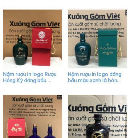
màu nâu bóng XG-
bình màu đen bóng
NR29
nắp vàng XG-NR15
Nậm rượu in logo Rượu
Nậm rượu in logo dáng
Hồng Kỳ dáng bầu
bầu màu xanh lá bóng
màu xanh lá bóng nắp
XG-NR23
vàng XG-NR22