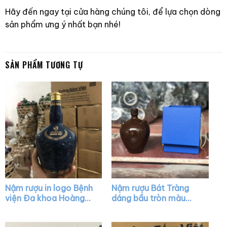
Hãy đến ngay tại cửa hàng chúng tôi, để lựa chọn dòng
sản phẩm ưng ý nhất bạn nhé!
SẢN PHẨM TƯƠNG TỰ
Nậm rượu in logo Bệnh
Nậm rượu Bát Tràng
viện Đa khoa Hoàng
dáng bầu tròn màu
Việt dáng chivas màu
nâu bóng có núm XG-
xanh bóng nắp vàng
NR18