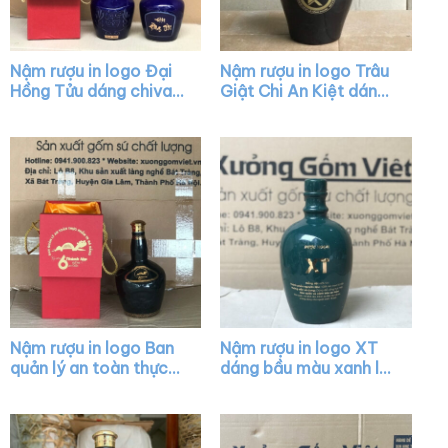
Nậm rượu in logo Đại
Nậm rượu in logo Trâu
Hồng Tửu dáng chivas
Giật Chi An Kiệt dáng
màu xanh bóng nắp
bầu tròn màu nâu
vàng XG-NR32
bóng có núm XG-
NR17
Nậm rượu in logo Ban
Nậm rượu in logo XT
quản lý an toàn thực
dáng bầu màu xanh lá
phẩm TP. Đà Nẵng
bóng XG-NR21
dáng chivas màu men
bóng XG-NR34