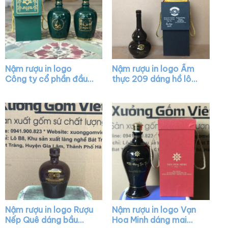
Nậm rượu in logo
Nậm rượu in logo Ẩm
Công ty cổ phần đầu
thực 209 dáng hồ lô
tư và xây dựng số 18
màu nâu XG-NR02
dáng bầu màu xanh lá
XG-NR20
Nậm rượu in logo Rượu
Nậm rượu in logo Vạn
Nếp Quê dáng bầu
Hoa Minh dáng mai