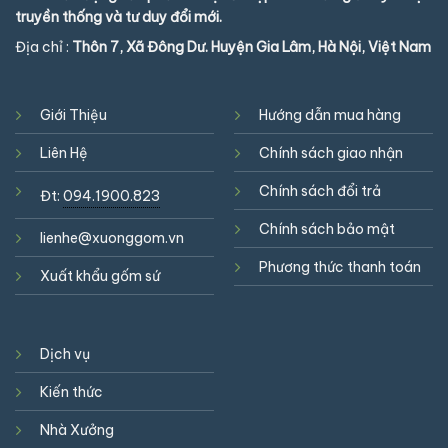
truyền thống và tư duy đổi mới.
Địa chỉ :
Thôn 7, Xã Đông Dư. Huyện Gia Lâm, Hà Nội, Việt Nam
Giới Thiệu
Hướng dẫn mua hàng
Liên Hệ
Chính sách giao nhận
Chính sách đổi trả
Đt:
094.1900.823
Chính sách bảo mật
lienhe@xuonggom.vn
Phương thức thanh toán
Xuất khẩu gốm sứ
Dịch vụ
Kiến thức
Nhà Xưởng