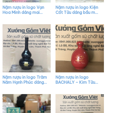
Nậm rượu in logo Vạn
Nậm rượu in logo Kiện
Hoa Minh dáng mai
Cốt Tửu dáng bầu màu
bình màu xanh nắp
xanh lá XG-NR09
vàng XG-NR14
Nậm rượu in logo Trăm
Nậm rượu in logo
Năm Hạnh Phúc dáng
BACHALY – Kim Tửu
hồ lô màu đen XG-
Việt dáng mini màu đỏ
NR08
bóng XG-NR12