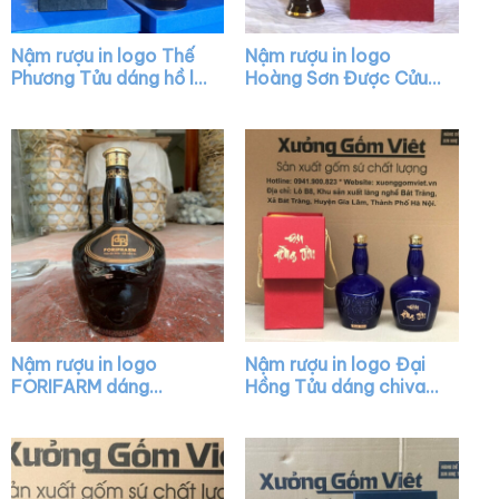
Nậm rượu in logo Thế
Nậm rượu in logo
Phương Tửu dáng hồ lô
Hoàng Sơn Được Cửu
màu đen bóng XG-
dáng mai bình màu
NR16
nâu bóng nắp vàng
XG-NR13
Nậm rượu in logo
Nậm rượu in logo Đại
FORIFARM dáng
Hồng Tửu dáng chivas
chivas màu men bóng
màu xanh bóng nắp
XG-NR35
vàng XG-NR32