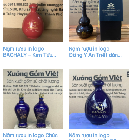
Nậm rượu in logo
Nậm rượu in logo
BACHALY – Kim Tửu
Đông Y An Triết dáng
Việt dáng mini màu đỏ
hồ lô màu nâu XG-
bóng XG-NR12
NR07
Nậm rượu in logo Chúc
Nậm rượu in logo