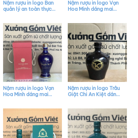
Nậm rượu in logo Ban
Nậm rượu in logo Vạn
quản lý an toàn thực
Hoa Minh dáng mai
phẩm TP. Đà Nẵng
bình màu đen bóng
dáng chivas màu men
nắp vàng XG-NR15
bóng XG-NR34
Nậm rượu in logo Vạn
Nậm rượu in logo Trâu
Hoa Minh dáng mai
Giật Chi An Kiệt dáng
bình màu xanh nắp
bầu tròn màu nâu
vàng XG-NR14
bóng có núm XG-
NR17