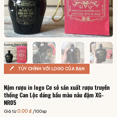
TÙY CHỈNH VỚI LOGO CỦA BẠN
Nậm rượu in logo Cơ sở sản xuất rượu truyền
thống Can Lộc dáng bầu màu nâu đậm XG-
NR05
0.00
₫
Giá từ
/100sp