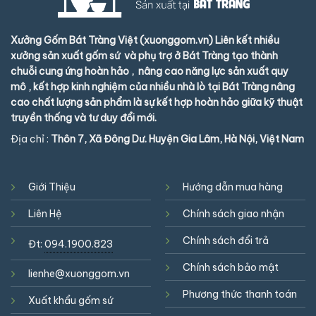
Xưởng Gốm Bát Tràng Việt (xuonggom.vn) Liên kết nhiều
xưởng sản xuất gốm sứ và phụ trợ ở Bát Tràng tạo thành
chuỗi cung ứng hoàn hảo , nâng cao năng lực sản xuất quy
mô , kết hợp kinh nghiệm của nhiều nhà lò tại Bát Tràng nâng
cao chất lượng sản phẩm là sự kết hợp hoàn hảo giữa kỹ thuật
truyền thống và tư duy đổi mới.
Địa chỉ :
Thôn 7, Xã Đông Dư. Huyện Gia Lâm, Hà Nội, Việt Nam
Giới Thiệu
Hướng dẫn mua hàng
Liên Hệ
Chính sách giao nhận
Chính sách đổi trả
Đt:
094.1900.823
Chính sách bảo mật
lienhe@xuonggom.vn
Phương thức thanh toán
Xuất khẩu gốm sứ