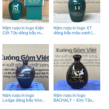
Nậm rượu in logo Kiện
Nậm rượu in logo XT
Cốt Tửu dáng bầu màu
dáng bầu màu xanh lá
xanh lá XG-NR09
bóng XG-NR21
Nậm rượu in logo
Nậm rượu in logo
Lodge dáng bầu tròn
BACHALY – Kim Tửu
màu nâu XG-NR03
Việt dáng mini màu