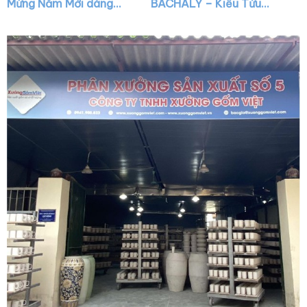
Mừng Năm Mới dáng
BACHALY – Kiều Tửu
mai bình màu xanh vẽ
Việt dáng mini màu
vàng XG-NR30
xanh bóng XG-NR10