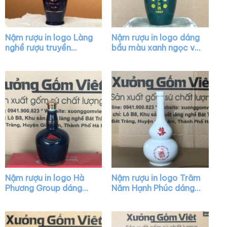
Nậm rượu in logo Làng
Nậm rượu in logo dáng
nghề rượu truyền
bầu màu xanh ngọc vẽ
thống Làng Mai dáng
hoa XG-NR28
bầu màu xanh bóng
XG-NR24
Nậm rượu in logo Hà
Nậm rượu in logo Trăm
Phương Group dáng
Năm Hạnh Phúc dáng
chivas màu xanh bóng
hồ lô màu trắng XG-
nắp vàng XG-NR33
NR06