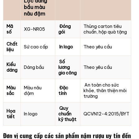
Lộc dáng
bầu màu
nâu đậm
Mã
Đóng
Thùng carton tiêu
XG-NR05
số
gói
chuẩn, hộp quà tặng
Chất
Sứ cao cấp
In logo
Theo yêu cầu
liệu
Số
Kiểu
Dáng bầu
lương
Theo yêu cầu
dáng
gia công
An toàn cho sức
Màu
Màu nâu
Đặc
khỏe, thân thiện môi
sắc
đậm
tính
trường
Quy
Họa
In logo
chuẩn
QCVN12-4:2015/BYT
tiết
kỹ thuật
Đơn vị cung cấp các sản phẩm nậm rượu uy tín đến