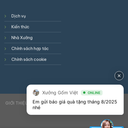
Dịch vụ
Kiến thức
Nhà Xưởng
Chính sách hợp tác
Chính sách cookie
Xưởng Gốm Việt
ONLINE
Em gửi báo giá quà tặng tháng 8/2025 
GIỚI THIỆU
DỊCH VỤ
KIẾN THỨC
LIÊN HỆ
0941900823
nhé