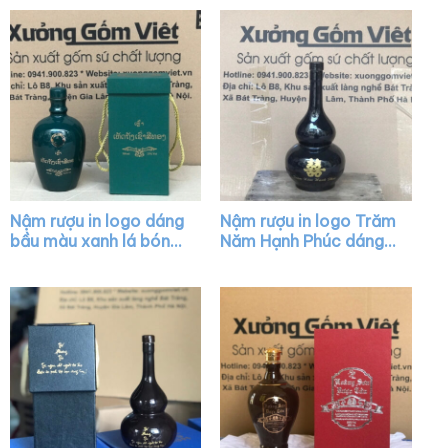
nâu bóng XG-NR11
Nậm rượu in logo dáng
Nậm rượu in logo Trăm
bầu màu xanh lá bóng
Năm Hạnh Phúc dáng
XG-NR23
hồ lô màu đen XG-
NR08