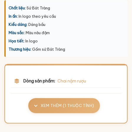
Chất liệu:
Sứ Bát Tràng
In ấn:
In logo theo yêu cầu
Kiểu dáng:
Dáng bầu
Màu sắc:
Màu nâu đậm
Họa tiết:
In logo
Thương hiệu:
Gốm sứ Bát Tràng
Dòng sản phẩm:
Chai nậm rượu
XEM THÊM (1 THUỘC TÍNH)