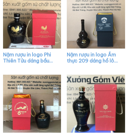
Nậm rượu in logo Phi
Nậm rượu in logo Ẩm
Thiên Tửu dáng bầu
thực 209 dáng hồ lô
màu nâu bóng XG-
màu nâu XG-NR02
NR27