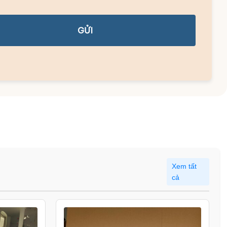
GỬI
Xem tất
cả