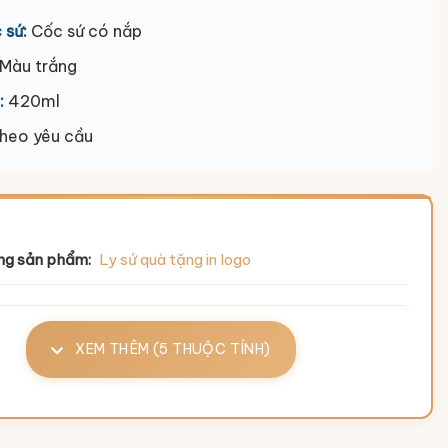
 sứ:
Cốc sứ có nắp
Màu trắng
:
420ml
heo yêu cầu
ng sản phẩm:
Ly sứ quà tặng in logo
XEM THÊM (5 THUỘC TÍNH)