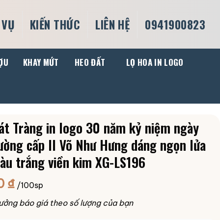
 VỤ
KIẾN THỨC
LIÊN HỆ
0941900823
ỢU
KHAY MỨT
HEO ĐẤT
LỌ HOA IN LOGO
át Tràng in logo 30 năm kỷ niệm ngày
rường cấp II Võ Như Hưng dáng ngọn lửa
àu trắng viền kim XG-LS196
0
₫
/100sp
ưởng báo giá theo số lượng của bạn