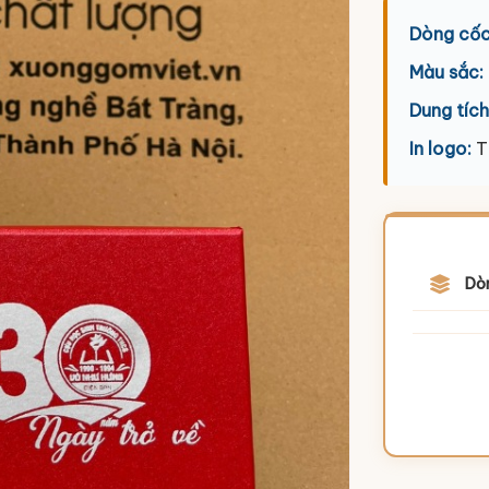
Dòng cốc
Màu sắc:
Dung tích
In logo:
T
Dò