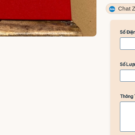
Chat Z
Số Điện
Số Lượ
Thông 