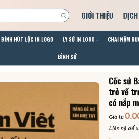
GIỚI THIỆU
DỊCH
BÌNH HÚT LỘC IN LOGO
LY SỨ IN LOGO
CHAI NẬM RƯ
BÌNH SỨ
Cốc sứ B
trở về t
có nắp m
0.0
Giá từ
Liên hệ để x