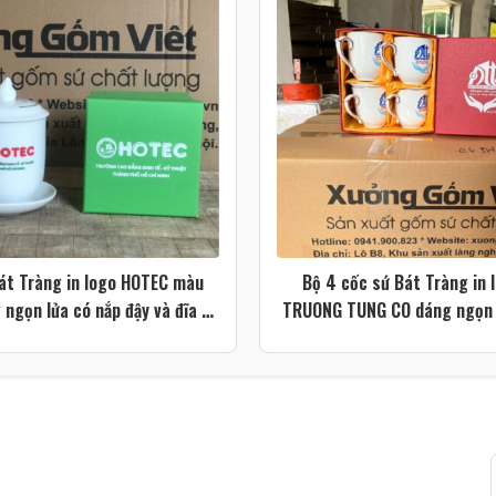
át Tràng in logo HOTEC màu
Bộ 4 cốc sứ Bát Tràng in 
 ngọn lửa có nắp đậy và đĩa kê
TRUONG TUNG CO dáng ngọn 
XG-LS213
màu trắng kẻ chỉ vàng X