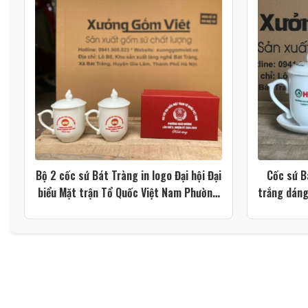
Bộ 2 cốc sứ Bát Tràng in logo Đại hội Đại
Cốc sứ B
biểu Mặt trận Tổ Quốc Việt Nam Phường
trắng dáng
Hoài Hương màu trắng dáng ngọn lửa có
nắp XG-LS216