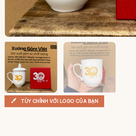
TÙY CHỈNH VỚI LOGO CỦA BẠN