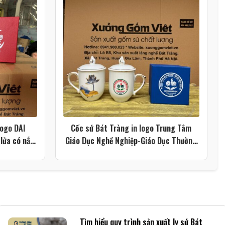
logo DAI
Cốc sứ Bát Tràng in logo Trung Tâm
lửa có nắp
Giáo Dục Nghề Nghiệp-Giáo Dục Thường
G-LS209
Xuyên huyện Phú Lộc – Tỉnh Thừa Thiên
Huế dáng ngọn lửa có nắp màu trắng họa
tiết hoa sen xanh kẻ chỉ vàng XG-LS199
Tìm hiểu quy trình sản xuất ly sứ Bát