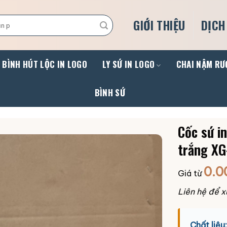
GIỚI THIỆU
DỊCH
BÌNH HÚT LỘC IN LOGO
LY SỨ IN LOGO
CHAI NẬM RƯ
BÌNH SỨ
Cốc sứ i
trắng XG
0.0
Giá từ
Liên hệ để x
Chất liệu: