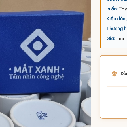
In ấn:
Tay
Kiểu dáng
Thương h
Giá:
Liên
Dò