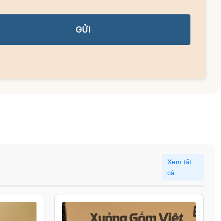
GỬI
Xem tất
cả