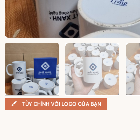
TÙY CHỈNH VỚI LOGO CỦA BẠN