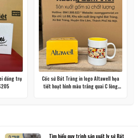
ei dáng trụ
Cốc sứ Bát Tràng in logo Altawell họa
LS205
tiết hoạt hình màu trắng quai C lòng
vàng XG-LS201
Tìm hiểu quy trình sản xuất ly sứ Bát