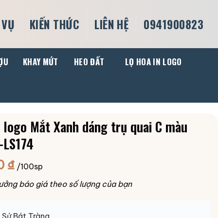
 VỤ
KIẾN THỨC
LIÊN HỆ
0941900823
ỢU
KHAY MỨT
HEO ĐẤT
LỌ HOA IN LOGO
n logo Mắt Xanh dáng trụ quai C màu
-LS174
0
₫
/100sp
ưởng báo giá theo số lượng của bạn
Sứ Bát Tràng