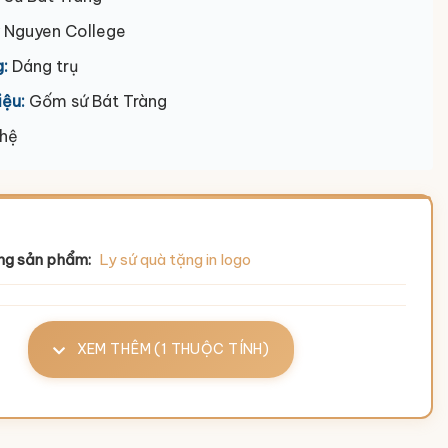
 Nguyen College
:
Dáng trụ
iệu:
Gốm sứ Bát Tràng
 hệ
ng sản phẩm:
Ly sứ quà tặng in logo
XEM THÊM (1 THUỘC TÍNH)