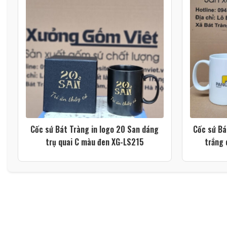
Cốc sứ Bát Tràng in logo 20 San dáng
Cốc sứ Bá
trụ quai C màu đen XG-LS215
trắng 