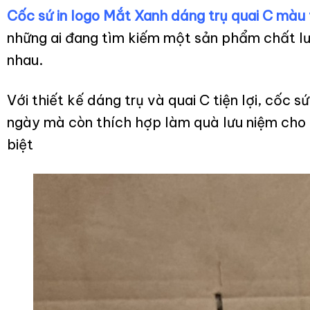
Cốc sứ in logo Mắt Xanh dáng trụ quai C màu
những ai đang tìm kiếm một sản phẩm chất lư
nhau.
Với thiết kế dáng trụ và quai C tiện lợi, cốc
ngày mà còn thích hợp làm quà lưu niệm cho 
biệt