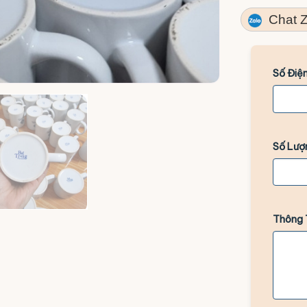
Chat Z
Số Điện
Số Lượ
Thông 