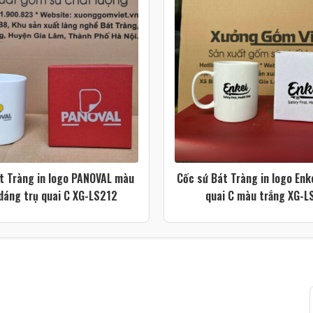
t Tràng in logo PANOVAL màu
Cốc sứ Bát Tràng in logo Enk
dáng trụ quai C XG-LS212
quai C màu trắng XG-