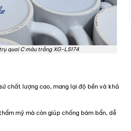
trụ quai C màu trắng XG-LS174
 sứ chất lượng cao, mang lại độ bền và khả
h thẩm mỹ mà còn giúp chống bám bẩn, dễ