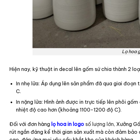
Lọ hoa 
Hiện nay, kỹ thuật in decal lên gốm sứ chia thành 2 loại:
In nhẹ lửa: Áp dụng lên sản phẩm đã qua giai đoạn
C.
In nặng lửa: Hình ảnh được in trực tiếp lên phôi gố
nhiệt độ cao hơn (khoảng 1100-1200 độ C).
Đối với đơn hàng
lọ hoa in logo
số lượng lớn
, Xưởng Gố
rút ngắn đáng kể thời gian sản xuất mà còn đảm bảo chấ
cao, đáp ứng mọi yêu cầu khắt khe của khách hàng.