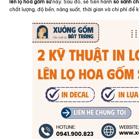
lên lọ hoa gốm sứ
này. Sau đó, sẽ tiến hành
so sánh chi
chất lượng, độ bền, năng suất, thời gian và chi phí để