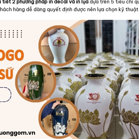
 tiết 2 phương pháp in decal và in lụa
dựa trên 5 tiêu chí q
 khách hàng dễ dàng quyết định được nên lựa chọn kỹ thuật 