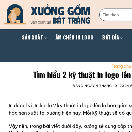
Skip
to
Tìm
kiếm:
content
SẢN XUẤT
ẤM CHÉN IN LOGO
BÁT ĐĨA
Trang chủ
Tìm hiểu 2 kỹ thuật in logo lên
ĐĂNG NGÀY
4 THÁNG 10, 2024
In decal và In lụa là 2 kỹ thuật in logo lên lọ hoa 
hoa sản xuất tại xưởng hiện nay. Mỗi kỹ thuật sẽ có q
Vậy nên, trong bài viết dưới đây, xưởng sẽ cung cấp th