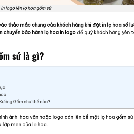
 in logo lên lọ hoa gốm sứ
các thắc mắc chung của khách hàng khi đặt in lọ hoa số lư
ận chuyển bảo hành lọ hoa in logo
để quý khách hàng yên t
ốm sứ là gì?
lụa
hoa
i Xưởng Gốm như thế nào?
n hình ảnh, hoa văn hoặc logo dán lên bề mặt lọ hoa gốm sứ
 lớp men của lọ hoa.