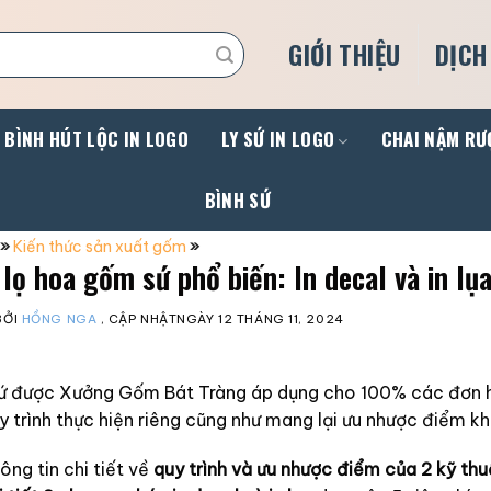
GIỚI THIỆU
DỊCH
BÌNH HÚT LỘC IN LOGO
LY SỨ IN LOGO
CHAI NẬM RƯ
BÌNH SỨ
»
Kiến thức sản xuất gốm
»
 lọ hoa gốm sứ phổ biến: In decal và in lụ
BỞI
HỒNG NGA
, CẬP NHẬTNGÀY
12 THÁNG 11, 2024
gốm sứ được Xưởng Gốm Bát Tràng áp dụng cho 100% các đơn 
uy trình thực hiện riêng cũng như mang lại ưu nhược điểm k
ông tin chi tiết về
quy trình và ưu nhược điểm của 2 kỹ thu