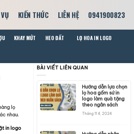
 VỤ
KIẾN THỨC
LIÊN HỆ
0941900823
ỢU
KHAY MỨT
HEO ĐẤT
LỌ HOA IN LOGO
BÀI VIẾT LIÊN QUAN
a
Hướng dẫn lựa chọn
lọ hoa gốm sứ in
logo làm quà tặng
theo ngân sách
hàng lọ
Tháng 11 4, 2024
hác nhau.
ật in logo
Hướng dẫn phân