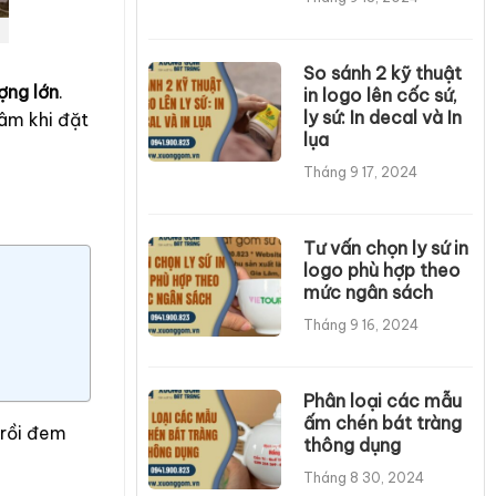
So sánh 2 kỹ thuật
ợng lớn
.
in logo lên cốc sứ,
ly sứ: In decal và In
âm khi đặt
lụa
Tháng 9 17, 2024
Tư vấn chọn ly sứ in
logo phù hợp theo
mức ngân sách
Tháng 9 16, 2024
Phân loại các mẫu
ấm chén bát tràng
 rồi đem
thông dụng
Tháng 8 30, 2024