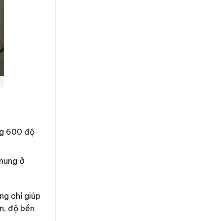
ng 600 độ
 nung ở
ng chỉ giúp
ắn, độ bền