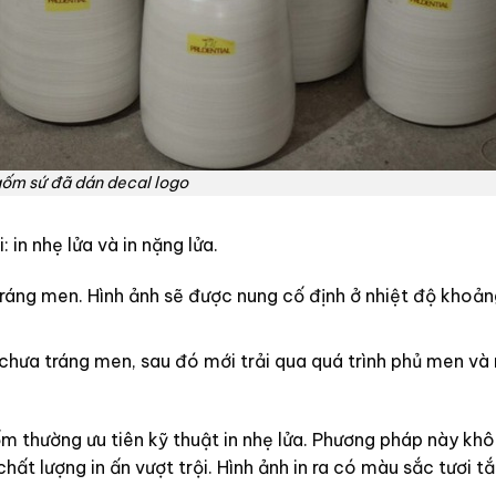
gốm sứ đã dán decal logo
 in nhẹ lửa và in nặng lửa.
 tráng men. Hình ảnh sẽ được nung cố định ở nhiệt độ khoả
m chưa tráng men, sau đó mới trải qua quá trình phủ men và
m thường ưu tiên kỹ thuật in nhẹ lửa. Phương pháp này khô
t lượng in ấn vượt trội. Hình ảnh in ra có màu sắc tươi t