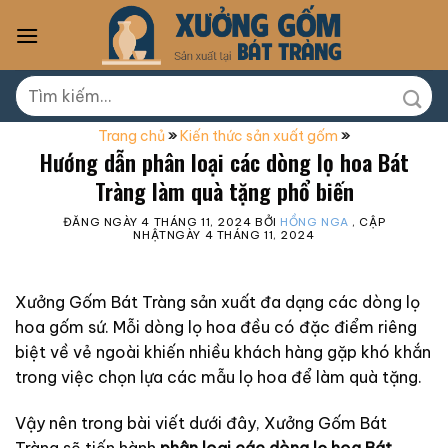
Skip
to
content
Tìm
kiếm:
Trang chủ
»
Kiến thức sản xuất gốm
»
Hướng dẫn phân loại các dòng lọ hoa Bát
Tràng làm quà tặng phổ biến
ĐĂNG NGÀY
4 THÁNG 11, 2024
BỞI
HỒNG NGA
, CẬP
NHẬTNGÀY
4 THÁNG 11, 2024
Xưởng Gốm Bát Tràng sản xuất đa dạng các dòng lọ
hoa gốm sứ. Mỗi dòng lọ hoa đều có đặc điểm riêng
biệt về vẻ ngoài khiến nhiều khách hàng gặp khó khắn
trong việc chọn lựa các mẫu lọ hoa để làm quà tặng.
Vậy nên trong bài viết dưới đây, Xưởng Gốm Bát
Tràng sẽ tiến hành
phân loại các dòng lọ hoa Bát