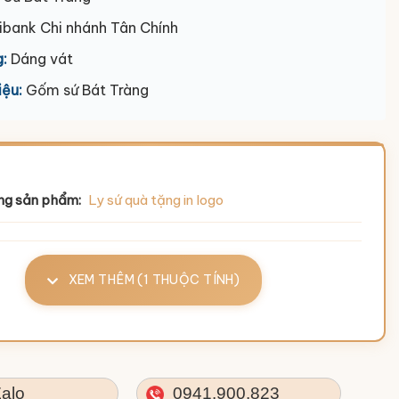
ibank Chi nhánh Tân Chính
:
Dáng vát
iệu:
Gốm sứ Bát Tràng
ng sản phẩm:
Ly sứ quà tặng in logo
XEM THÊM (1 THUỘC TÍNH)
alo
0941.900.823