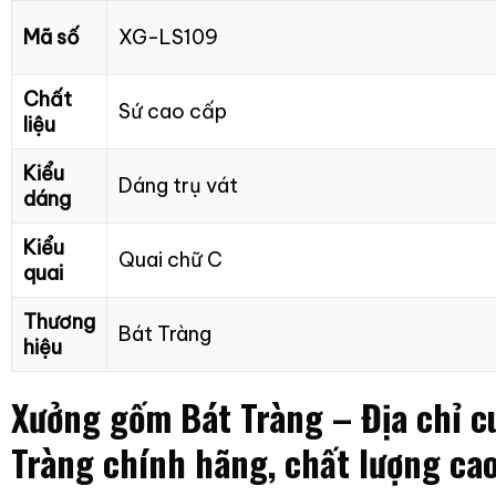
Mã số
XG-LS109
Chất
Sứ cao cấp
liệu
Kiểu
Dáng trụ vát
dáng
Kiểu
Quai chữ C
quai
Thương
Bát Tràng
hiệu
Xưởng gốm Bát Tràng – Địa chỉ c
Tràng chính hãng, chất lượng cao