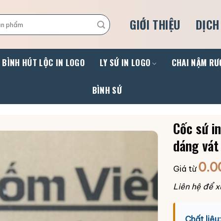
GIỚI THIỆU
DỊCH
BÌNH HÚT LỘC IN LOGO
LY SỨ IN LOGO
CHAI NẬM RƯ
BÌNH SỨ
Cốc sứ i
dáng vát
0.0
Giá từ
Liên hệ để x
Chất liệu: