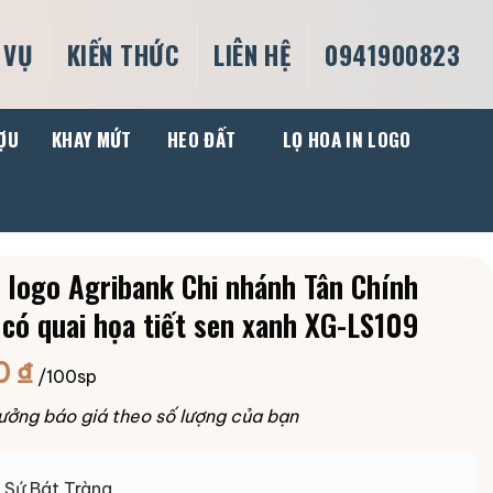
 VỤ
KIẾN THỨC
LIÊN HỆ
0941900823
ỢU
KHAY MỨT
HEO ĐẤT
LỌ HOA IN LOGO
n logo Agribank Chi nhánh Tân Chính
 có quai họa tiết sen xanh XG-LS109
0
₫
/100sp
ưởng báo giá theo số lượng của bạn
Sứ Bát Tràng