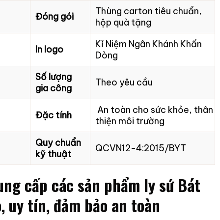
Thùng carton tiêu chuẩn,
Đóng gói
hộp quà tặng
Kỉ Niệm Ngân Khánh Khấn
In logo
Dòng
Số lượng
Theo yêu cầu
gia công
An toàn cho sức khỏe, thân
Đặc tính
thiện môi trường
Quy chuẩn
QCVN12-4:2015/BYT
kỹ thuật
ung cấp các sản phẩm ly sứ Bát
, uy tín, đảm bảo an toàn