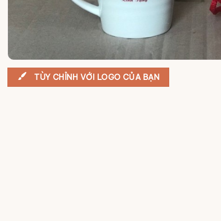
TÙY CHỈNH VỚI LOGO CỦA BẠN