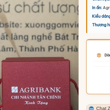
In ấn:
Agr
Kiểu dáng
Thương h
Dò
Chat Z