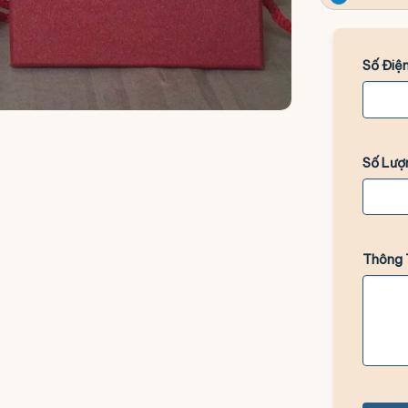
Số Điện
Số Lượ
Thông 