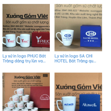
XG-LS41
quai vuông XG-LS14
Ly sứ in logo PHUC Bát
Ly sứ in logo SA CHI
Tràng dáng trụ lùn vai
HOTEL Bát Tràng quai
vuông XG-LS39
nửa trái tim XG-LS31