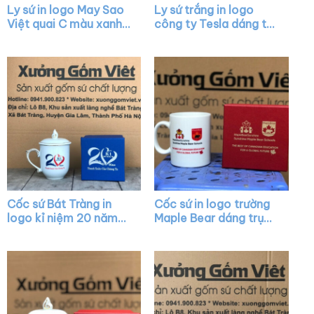
Ly sứ in logo May Sao
Ly sứ trắng in logo
Việt quai C màu xanh
công ty Tesla dáng trụ
dương XG-LS30
quai C làm quà tặng
XG-LS03
Cốc sứ Bát Tràng in
Cốc sứ in logo trường
logo kỉ niệm 20 năm
Maple Bear dáng trụ
dáng bầu màu trắng
cao màu trắng có
nắp chóp lửa viền kim
quai C XG-LS23
XG-LS10