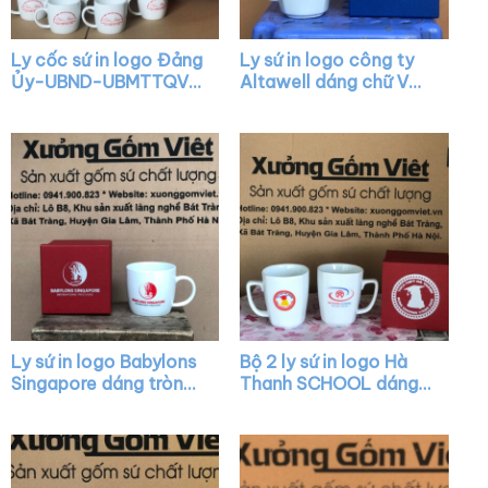
Ly cốc sứ in logo Đảng
Ly sứ in logo công ty
Ủy-UBND-UBMTTQVN
Altawell dáng chữ V
Phường Thạch Xuân
quai vuông XG-LS35
Chúc mừng Kỷ niệm 41
năm Ngày Nhà Giáo
Việt Nam dáng lùn
quai C XG-LS33
Ly sứ in logo Babylons
Bộ 2 ly sứ in logo Hà
Singapore dáng tròn
Thanh SCHOOL dáng
lùn màu trắng có quai
chữ V màu trắng quai
XG-LS08
vuông XG-LS27