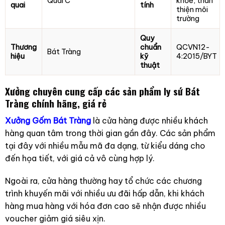
Quai C
khỏe, thân
quai
tính
thiện môi
trường
Quy
Thương
chuẩn
QCVN12-
Bát Tràng
hiệu
kỹ
4:2015/BYT
thuật
Xưởng chuyên cung cấp các sản phẩm ly sứ Bát
Tràng chính hãng, giá rẻ
Xưởng Gốm Bát Tràng
là cửa hàng được nhiều khách
hàng quan tâm trong thời gian gần đây. Các sản phẩm
tại đây với nhiều mẫu mã đa dạng, từ kiểu dáng cho
đến họa tiết, với giá cả vô cùng hợp lý.
Ngoài ra, cửa hàng thường hay tổ chức các chương
trình khuyến mãi với nhiều ưu đãi hấp dẫn, khi khách
hàng mua hàng với hóa đơn cao sẽ nhận được nhiều
voucher giảm giá siêu xịn.