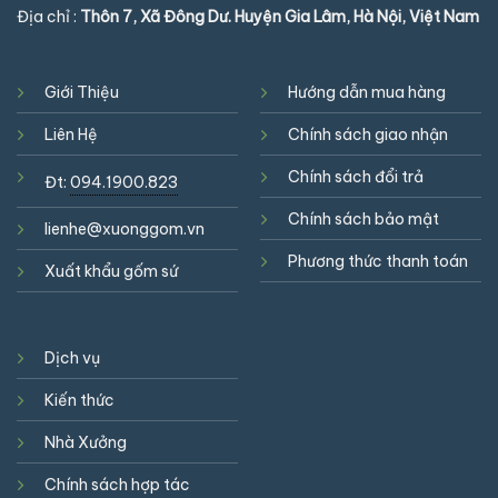
Địa chỉ :
Thôn 7, Xã Đông Dư. Huyện Gia Lâm, Hà Nội, Việt Nam
Giới Thiệu
Hướng dẫn mua hàng
Liên Hệ
Chính sách giao nhận
Chính sách đổi trả
Đt:
094.1900.823
Chính sách bảo mật
lienhe@xuonggom.vn
Phương thức thanh toán
Xuất khẩu gốm sứ
Dịch vụ
Kiến thức
Nhà Xưởng
Chính sách hợp tác