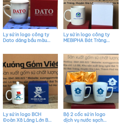
Ly sứ in logo công ty
Ly sứ in logo công ty
Dato dáng bầu màu
MEBIPHA Bát Tràng
trắng có nắp chóp lửa
dáng trụ quai C XG-
viền kim XG-LS24
LS38
Ly sứ in logo BCH
Bộ 2 cốc sứ in logo
Đoàn Xã Láng Lớn Bát
dịch vụ nước sạch
Tràng có nắp quai C
dáng thóp màu trắng