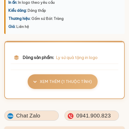
In ấn:
In logo theo yêu cầu
Kiểu dáng:
Dáng thấp
Thương hiệu:
Gốm sứ Bát Tràng
Giá:
Liên hệ
Dòng sản phẩm:
Ly sứ quà tặng in logo
XEM THÊM (1 THUỘC TÍNH)
Chat Zalo
0941.900.823