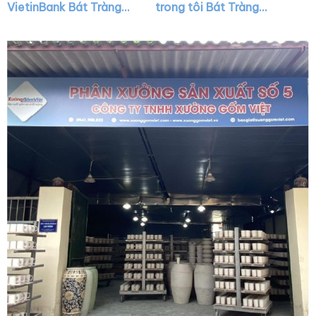
VietinBank Bát Tràng
trong tôi Bát Tràng
dáng trụ quai C XG-
quai nửa trái tim XG-
LS43
LS42