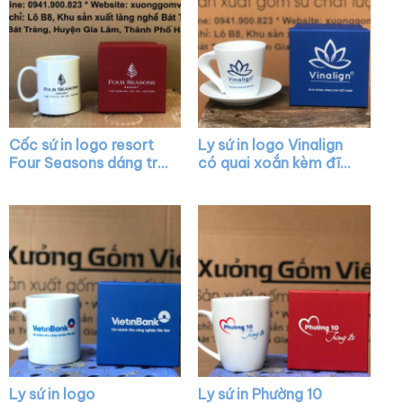
Cốc sứ in logo resort
Ly sứ in logo Vinalign
Four Seasons dáng trụ
có quai xoắn kèm đĩa
cao màu trắng có
lót XG-LS40
quai C XG-LS22
Ly sứ in logo
Ly sứ in Phường 10