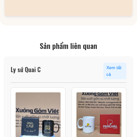
Sản phẩm liên quan
Ly sứ Quai C
Xem tất
cả