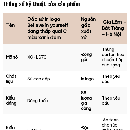
Thông số kỹ thuật của sản phẩm
Cốc sứ in logo
Nguồn
Gia Lâm –
Tên
Believe in yourself
gốc
Bát Tràng
dáng thấp quai C
xuất
– Hà Nội
màu xanh đậm
xứ
Thùng
Đóng
carton tiêu
Mã số
XG-LS73
gói
chuẩn, hộp
quà tặng
Chất
Theo yêu
Sứ cao cấp
In logo
liệu
cầu
Số
Kiểu
lượng
Theo yêu
Dáng thấp
dáng
gia
cầu
công
An toàn
cho sức
Kiểu
Đặc