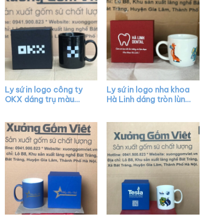
Ly sứ in logo công ty
Ly sứ in logo nha khoa
OKX dáng trụ màu
Hà Linh dáng tròn lùn
đen quai C XG-LS11
màu trắng có quai
XG-LS06