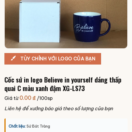
TÙY CHỈNH VỚI LOGO CỦA BẠN
Cốc sứ in logo Believe in yourself dáng thấp
quai C màu xanh đậm XG-LS73
0.00
₫
Giá từ
/100sp
Liên hệ để xưởng báo giá theo số lượng của bạn
Chất liệu:
Sứ Bát Tràng