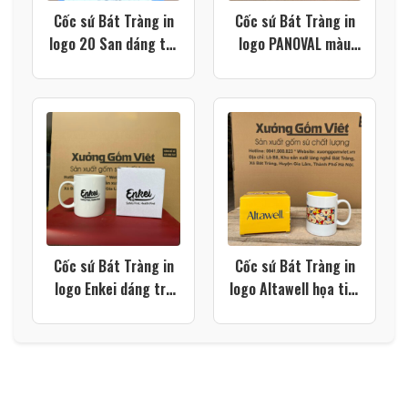
Cốc sứ Bát Tràng in
Cốc sứ Bát Tràng in
logo 20 San dáng trụ
logo PANOVAL màu
quai C màu đen XG-
trắng dáng trụ quai C
LS215
XG-LS212
Cốc sứ Bát Tràng in
Cốc sứ Bát Tràng in
logo Enkei dáng trụ
logo Altawell họa tiết
quai C màu trắng XG-
hoạt hình màu trắng
LS205
quai C lòng vàng XG-
LS201