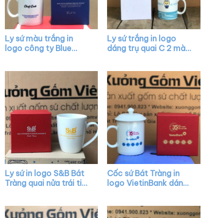
Ly sứ màu trắng in
Ly sứ trắng in logo
logo công ty Blue
dáng trụ quai C 2 màu
Ocean dáng trụ quai C
trắng xanh mint XG-
XG-LS04
LS02
Ly sứ in logo S&B Bát
Cốc sứ Bát Tràng in
Tràng quai nửa trái tim
logo VietinBank dáng
XG-LS44
trụ màu trắng có nắp
quai C XG-LS09