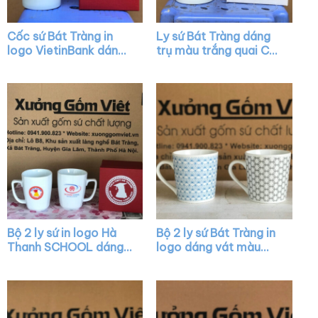
Cốc sứ Bát Tràng in
Ly sứ Bát Tràng dáng
logo VietinBank dáng
trụ màu trắng quai C
trụ màu trắng có nắp
vẽ hình XG-LS25
quai C XG-LS09
Bộ 2 ly sứ in logo Hà
Bộ 2 ly sứ Bát Tràng in
Thanh SCHOOL dáng
logo dáng vát màu
chữ V màu trắng quai
trắng có quai XG-
vuông XG-LS27
LS19