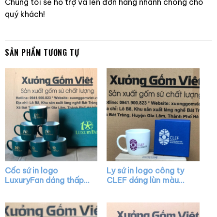
Chúng tôi sẽ hỗ trợ và lên đơn hàng nhanh chóng cho
quý khách!
SẢN PHẨM TƯƠNG TỰ
Cốc sứ in logo
Ly sứ in logo công ty
LuxuryFan dáng thấp
CLEF dáng lùn màu
quai C màu xanh lá vẽ
trắng có quai XG-
vàng XG-LS29
LS18