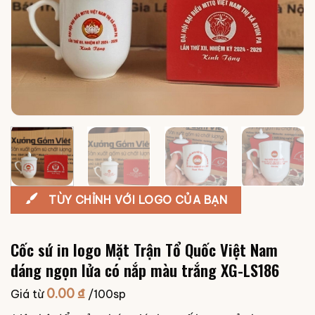
TÙY CHỈNH VỚI LOGO CỦA BẠN
Cốc sứ in logo Mặt Trận Tổ Quốc Việt Nam
dáng ngọn lửa có nắp màu trắng XG-LS186
0.00
₫
Giá từ
/100sp