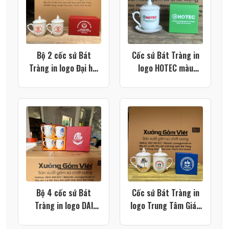
Bộ 2 cốc sứ Bát
Cốc sứ Bát Tràng in
Tràng in logo Đại hội
logo HOTEC màu
Đại biểu Mặt trận Tổ
trắng dáng ngọn lửa
Quốc Việt Nam
có nắp đậy và đĩa kê
Phường Hoài Hương
XG-LS213
màu trắng dáng ngọn
lửa có nắp XG-LS216
Bộ 4 cốc sứ Bát
Cốc sứ Bát Tràng in
Tràng in logo DAI
logo Trung Tâm Giáo
TRUONG TUNG CO
Dục Nghề Nghiệp-Giáo