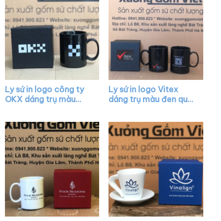
Ly sứ in logo công ty
Ly sứ in logo Vitex
OKX dáng trụ màu
dáng trụ màu đen quai
đen quai C XG-LS11
C XG-LS37