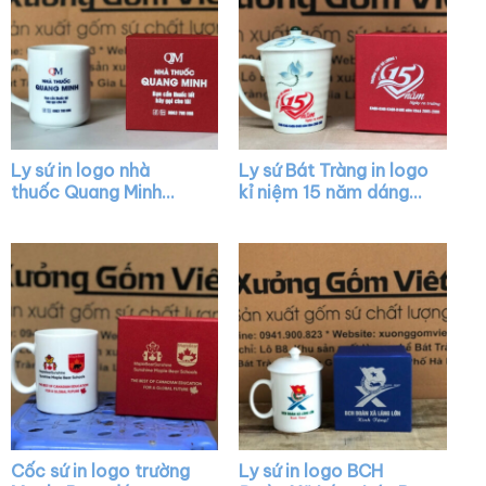
Ly sứ in logo nhà
Ly sứ Bát Tràng in logo
thuốc Quang Minh
kỉ niệm 15 năm dáng
dáng trụ cao màu
vát màu trắng có quai
trắng có quai C XG-
họa tiết sen xanh XG-
LS13
LS12
Cốc sứ in logo trường
Ly sứ in logo BCH