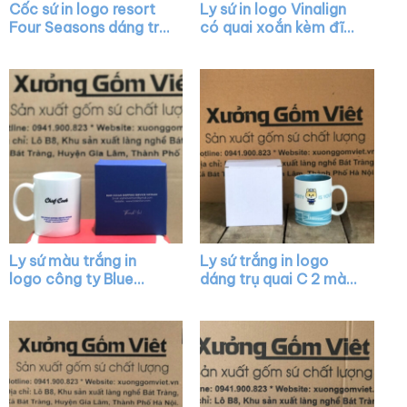
Cốc sứ in logo resort
Ly sứ in logo Vinalign
Four Seasons dáng trụ
có quai xoắn kèm đĩa
cao màu trắng có
lót XG-LS40
quai C XG-LS22
Ly sứ màu trắng in
Ly sứ trắng in logo
logo công ty Blue
dáng trụ quai C 2 màu
Ocean dáng trụ quai C
trắng xanh mint XG-
XG-LS04
LS02