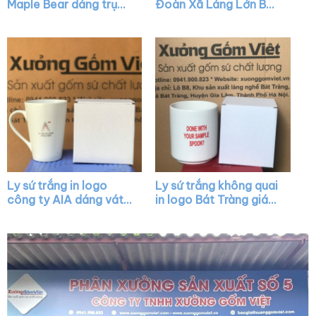
Maple Bear dáng trụ
Đoàn Xã Láng Lớn Bát
cao màu trắng có
Tràng có nắp quai C
quai C XG-LS23
XG-LS41
Ly sứ trắng in logo
Ly sứ trắng không quai
công ty AIA dáng vát
in logo Bát Tràng giá
có quai làm quà tặng
rẻ XG-LS01
XG-LS05