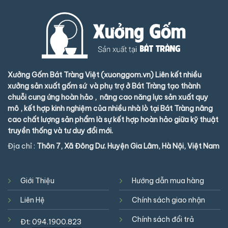
Xưởng Gốm Bát Tràng Việt (xuonggom.vn) Liên kết nhiều
xưởng sản xuất gốm sứ và phụ trợ ở Bát Tràng tạo thành
chuỗi cung ứng hoàn hảo , nâng cao năng lực sản xuất quy
mô , kết hợp kinh nghiệm của nhiều nhà lò tại Bát Tràng nâng
cao chất lượng sản phẩm là sự kết hợp hoàn hảo giữa kỹ thuật
truyền thống và tư duy đổi mới.
Địa chỉ :
Thôn 7, Xã Đông Dư. Huyện Gia Lâm, Hà Nội, Việt Nam
Giới Thiệu
Hướng dẫn mua hàng
Liên Hệ
Chính sách giao nhận
Chính sách đổi trả
Đt:
094.1900.823