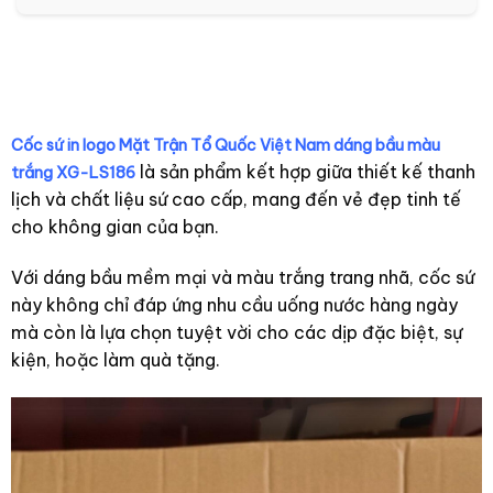
dáng ngọn lửa có nắp
Dục Thường Xuyên
màu trắng kẻ chỉ
huyện Phú Lộc – Tỉnh
vàng XG-LS209
Thừa Thiên Huế dáng
ngọn lửa có nắp màu
trắng họa tiết hoa
sen xanh kẻ chỉ vàng
Cốc sứ in logo Mặt Trận Tổ Quốc Việt Nam dáng bầu màu
XG-LS199
là sản phẩm kết hợp giữa thiết kế thanh
trắng XG-LS186
lịch và chất liệu sứ cao cấp, mang đến vẻ đẹp tinh tế
cho không gian của bạn.
Với dáng bầu mềm mại và màu trắng trang nhã, cốc sứ
này không chỉ đáp ứng nhu cầu uống nước hàng ngày
mà còn là lựa chọn tuyệt vời cho các dịp đặc biệt, sự
kiện, hoặc làm quà tặng.