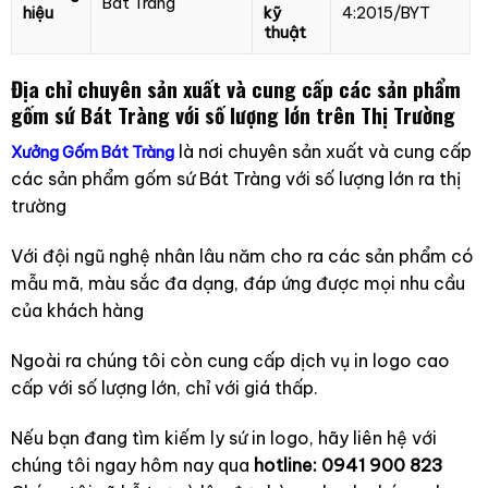
Bát Tràng
hiệu
kỹ
4:2015/BYT
thuật
Địa chỉ chuyên sản xuất và cung cấp
các sản phẩm
gốm sứ Bát Tràng với số lượng lớn trên Thị Trường
là nơi chuyên sản xuất và cung cấp
Xưởng Gốm Bát Tràng
các sản phẩm gốm sứ Bát Tràng với số lượng lớn ra thị
trường
Với đội ngũ nghệ nhân lâu năm cho ra các sản phẩm có
mẫu mã, màu sắc đa dạng, đáp ứng được mọi nhu cầu
của khách hàng
Ngoài ra chúng tôi còn cung cấp dịch vụ in logo cao
cấp với số lượng lớn, chỉ với giá thấp.
Nếu bạn đang tìm kiếm ly sứ in logo, hãy liên hệ với
chúng tôi ngay hôm nay qua
hotline: 0941 900 823