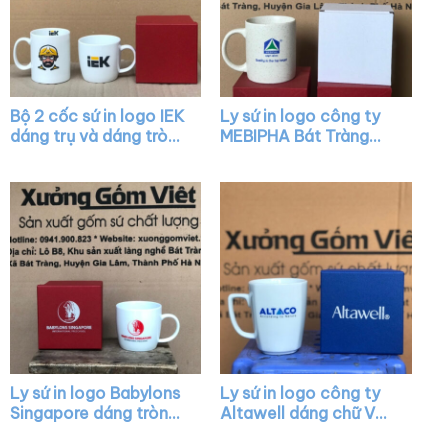
Bộ 2 cốc sứ in logo IEK
Ly sứ in logo công ty
dáng trụ và dáng tròn
MEBIPHA Bát Tràng
lùn màu trắng có quai
dáng trụ quai C XG-
XG-LS21
LS38
Ly sứ in logo Babylons
Ly sứ in logo công ty
Singapore dáng tròn
Altawell dáng chữ V
lùn màu trắng có quai
quai vuông XG-LS35