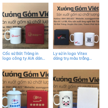
XG-LS08
Cốc sứ Bát Tràng in
Ly sứ in logo Vitex
logo công ty AIA dáng
dáng trụ màu trắng
trụ cao màu trắng có
quai C XG-LS36
quai C XG-LS20