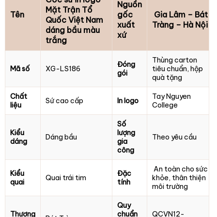
Nguồn
Mặt Trận Tổ
Tên
gốc
Gia Lâm – Bát
Quốc Việt Nam
xuất
Tràng – Hà Nội
dáng bầu màu
xứ
trắng
Thùng carton
Đóng
Mã số
XG-LS186
tiêu chuẩn, hộp
gói
quà tặng
Chất
Tay Nguyen
Sứ cao cấp
In logo
liệu
College
Số
Kiểu
lượng
Dáng bầu
Theo yêu cầu
dáng
gia
công
An toàn cho sức
Kiểu
Đặc
Quai trái tim
khỏe, thân thiện
quai
tính
môi trường
Quy
Thương
chuẩn
QCVN12-