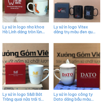
Ly sứ in logo nha khoa
Ly sứ in logo Vitex
Hà Linh dáng tròn lùn
dáng trụ màu đen quai
màu trắng có quai
C XG-LS37
XG-LS06
Ly sứ in logo S&B Bát
Ly sứ in logo công ty
Tràng quai nửa trái tim
Dato dáng bầu màu
XG-LS44
trắng có nắp chóp lửa
viền kim XG-LS24