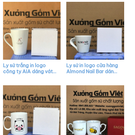
Ly sứ trắng in logo
Ly sứ in logo cửa hàng
công ty AIA dáng vát
Almond Nail Bar dáng
có quai làm quà tặng
vát màu trắng có quai
XG-LS05
XG-LS16