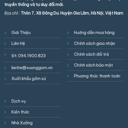
truyền thống và tư duy đổi mới.
Địa chỉ :
Thôn 7, Xã Đông Dư. Huyện Gia Lâm, Hà Nội, Việt Nam
Giới Thiệu
Hướng dẫn mua hàng
Liên Hệ
Chính sách giao nhận
Chính sách đổi trả
Đt:
094.1900.823
Chính sách bảo mật
lienhe@xuonggom.vn
Phương thức thanh toán
Xuất khẩu gốm sứ
Dịch vụ
Kiến thức
Nhà Xưởng