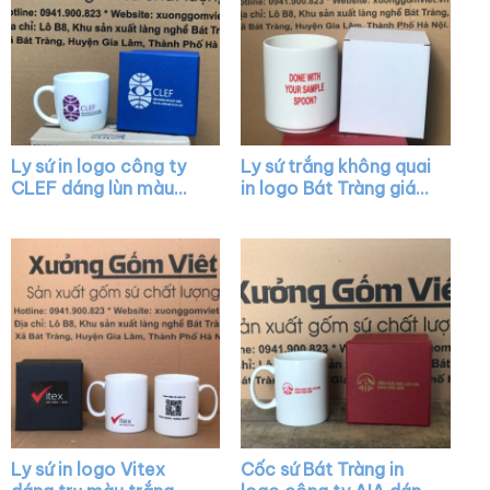
Ly sứ in logo công ty
Ly sứ trắng không quai
CLEF dáng lùn màu
in logo Bát Tràng giá
trắng có quai XG-
rẻ XG-LS01
LS18
Ly sứ in logo Vitex
Cốc sứ Bát Tràng in