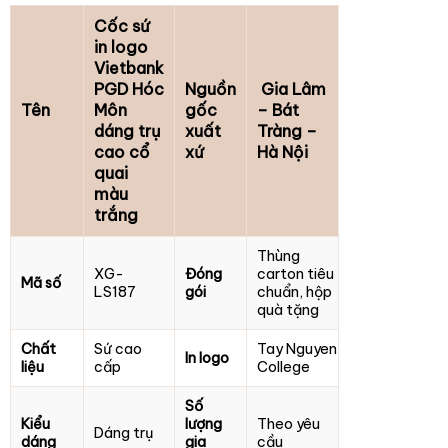
Cốc sứ
in logo
Vietbank
PGD Hóc
Nguồn
Gia Lâm
Tên
Môn
gốc
– Bát
dáng trụ
xuất
Tràng –
cao cổ
xứ
Hà Nội
quai
màu
trắng
Thùng
XG-
Đóng
carton tiêu
Mã số
LS187
gói
chuẩn, hộp
quà tặng
Chất
Sứ cao
Tay Nguyen
In logo
liệu
cấp
College
Số
Kiểu
lượng
Theo yêu
Dáng trụ
dáng
gia
cầu