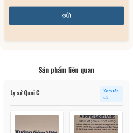
GỬI
Sản phẩm liên quan
Ly sứ Quai C
Xem tất
cả