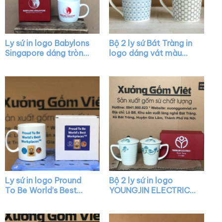
Ly sứ in logo Babylons
Bộ 2 ly sứ Bát Tràng in
Singapore dáng tròn
logo dáng vát màu
lùn màu trắng có quai
trắng có quai XG-
XG-LS08
LS19
Ly sứ in logo Pround
Bộ 2 ly sứ in logo
To Be World’s Best
YOUNGJIN ELECTRICS
Workplaces dáng trụ
có nắp họa tiết vẽ tay
màu trắng quai C XG-
XG-LS28
LS32