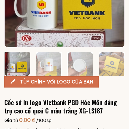
TÙY CHỈNH VỚI LOGO CỦA BẠN
Cốc sứ in logo Vietbank PGD Hóc Môn dáng
trụ cao cổ quai C màu trắng XG-LS187
0.00
₫
Giá từ
/100sp