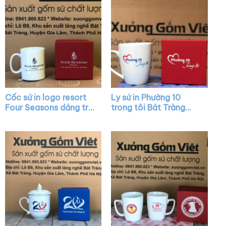
Cốc sứ in logo resort
Ly sứ in Phường 10
Four Seasons dáng trụ
trong tôi Bát Tràng
cao màu trắng có
quai nửa trái tim XG-
quai C XG-LS22
LS42