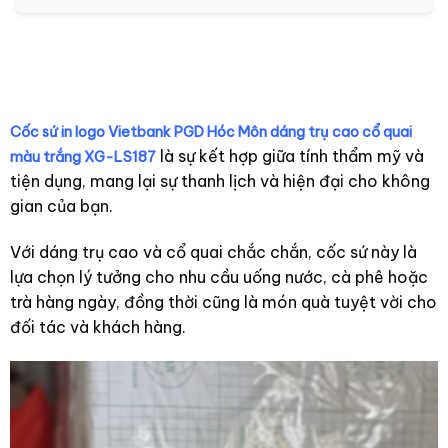
LS205
quai C lòng vàng XG-
LS201
Cốc sứ in logo Vietbank PGD Hóc Môn dáng trụ cao cổ quai
là sự kết hợp giữa tính thẩm mỹ và
màu trắng XG-LS187
tiện dụng, mang lại sự thanh lịch và hiện đại cho không
gian của bạn.
Với dáng trụ cao và cổ quai chắc chắn, cốc sứ này là
lựa chọn lý tưởng cho nhu cầu uống nước, cà phê hoặc
trà hàng ngày, đồng thời cũng là món quà tuyệt vời cho
đối tác và khách hàng.