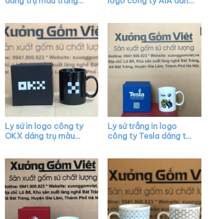
dáng trụ màu trắng
logo công ty AIA dáng
quai C XG-LS36
trụ cao màu trắng có
quai C XG-LS20
Ly sứ in logo công ty
Ly sứ trắng in logo
OKX dáng trụ màu
công ty Tesla dáng trụ
đen quai C XG-LS11
quai C làm quà tặng
XG-LS03