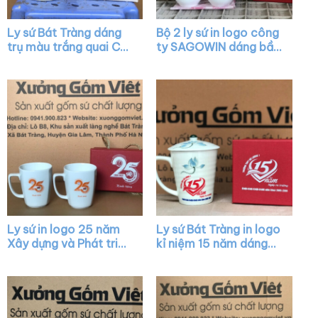
Ly sứ Bát Tràng dáng
Bộ 2 ly sứ in logo công
trụ màu trắng quai C
ty SAGOWIN dáng bầu
vẽ hình XG-LS25
màu trắng có quai
XG-LS26
Ly sứ in logo 25 năm
Ly sứ Bát Tràng in logo
Xây dựng và Phát triển
kỉ niệm 15 năm dáng
dáng chữ V quai vuông
vát màu trắng có quai
XG-LS34
họa tiết sen xanh XG-
LS12