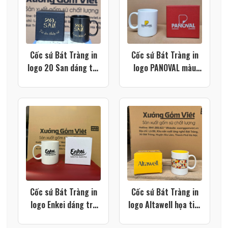
Cốc sứ Bát Tràng in
Cốc sứ Bát Tràng in
logo 20 San dáng trụ
logo PANOVAL màu
quai C màu đen XG-
trắng dáng trụ quai C
LS215
XG-LS212
Cốc sứ Bát Tràng in
Cốc sứ Bát Tràng in
logo Enkei dáng trụ
logo Altawell họa tiết
quai C màu trắng XG-
hoạt hình màu trắng