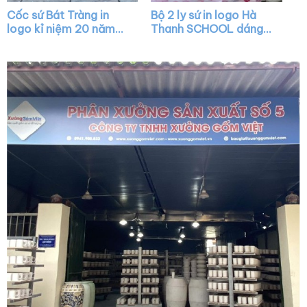
Cốc sứ Bát Tràng in
Bộ 2 ly sứ in logo Hà
logo kỉ niệm 20 năm
Thanh SCHOOL dáng
dáng bầu màu trắng
chữ V màu trắng quai
nắp chóp lửa viền kim
vuông XG-LS27
XG-LS10