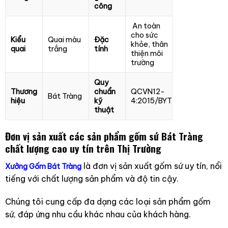
công
An toàn
cho sức
Kiểu
Quai màu
Đặc
khỏe, thân
quai
trắng
tính
thiện môi
trường
Quy
Thương
chuẩn
QCVN12-
Bát Tràng
hiệu
kỹ
4:2015/BYT
thuật
Đơn vị sản xuất
các sản phẩm gốm sứ Bát Tràng
chất lượng cao uy tín trên Thị Trường
là đơn vị sản xuất gốm sứ uy tín, nổi
Xưởng Gốm Bát Tràng
tiếng với chất lượng sản phẩm và độ tin cậy.
Chúng tôi cung cấp đa dạng các loại sản phẩm gốm
sứ, đáp ứng nhu cầu khác nhau của khách hàng.